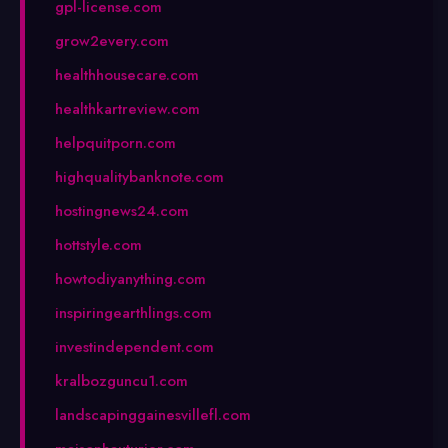
gpl-license.com
grow2every.com
healthhousecare.com
healthkartreview.com
helpquitporn.com
highqualitybanknote.com
hostingnews24.com
hottstyle.com
howtodiyanything.com
inspiringearthlings.com
investindependent.com
kralbozguncu1.com
landscapinggainesvillefl.com