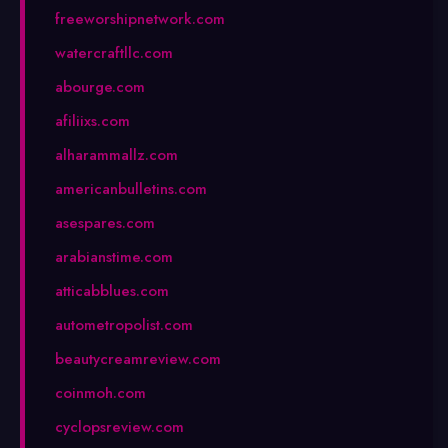
freeworshipnetwork.com
watercraftllc.com
abourge.com
afiliixs.com
alharammallz.com
americanbulletins.com
asespares.com
arabianstime.com
atticabblues.com
autometropolist.com
beautycreamreview.com
coinmoh.com
cyclopsreview.com