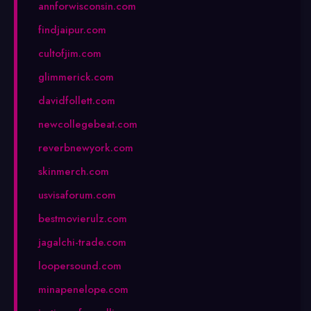
annforwisconsin.com
findjaipur.com
cultofjim.com
glimmerick.com
davidfollett.com
newcollegebeat.com
reverbnewyork.com
skinmerch.com
usvisaforum.com
bestmovierulz.com
jagalchi-trade.com
loopersound.com
minapenelope.com