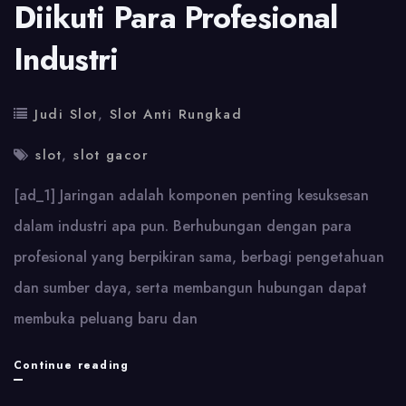
Diikuti Para Profesional
Industri
Judi Slot
,
Slot Anti Rungkad
slot
,
slot gacor
[ad_1] Jaringan adalah komponen penting kesuksesan
dalam industri apa pun. Berhubungan dengan para
profesional yang berpikiran sama, berbagi pengetahuan
dan sumber daya, serta membangun hubungan dapat
membuka peluang baru dan
Melepaskan
Continue reading
Kekuatan