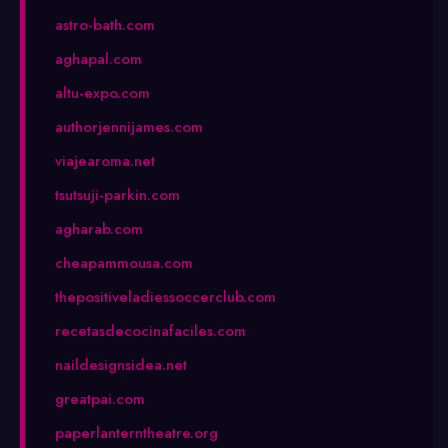
astro-bath.com
aghapal.com
altu-expo.com
authorjennijames.com
viajearoma.net
tsutsuji-parkin.com
agharab.com
cheapammousa.com
thepositiveladiessoccerclub.com
recetasdecocinafaciles.com
naildesignsidea.net
greatpai.com
paperlanterntheatre.org