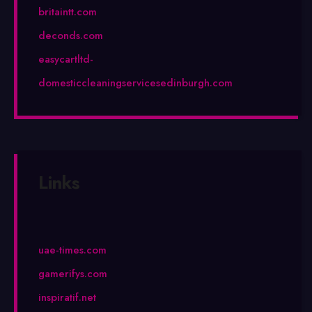
britaintt.com
deconds.com
easycartltd-
domesticcleaningservicesedinburgh.com
Links
uae-times.com
gamerifys.com
inspiratif.net