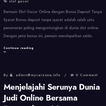
slot gacor
Bermain Slot Gacor Online dengan Bonus Deposit Tanpa
Syarat Bonus deposit tanpa syarat adalah salah satu
penawaran paling menguntungkan di dunia slot online.
Dengan jenis bonus ini, pemain mendapatkan saldo
Bermain
Continue reading
Slot
Gacor
Online
By
admin@mycarzone.info
0 Comment
dengan
Menjelajahi Serunya Dunia
Bonus
Judi Online Bersama
Deposit
Tanpa