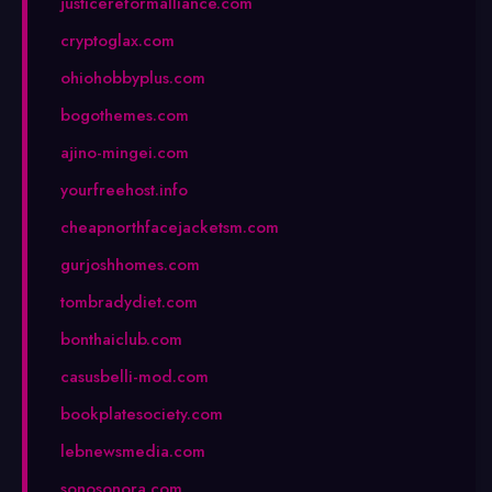
justicereformalliance.com
cryptoglax.com
ohiohobbyplus.com
bogothemes.com
ajino-mingei.com
yourfreehost.info
cheapnorthfacejacketsm.com
gurjoshhomes.com
tombradydiet.com
bonthaiclub.com
casusbelli-mod.com
bookplatesociety.com
lebnewsmedia.com
sonosonora.com