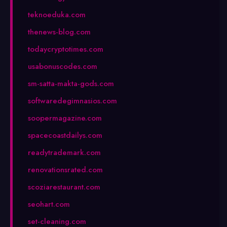
teknoeduka.com
thenews-blog.com
todaycryptotimes.com
usabonuscodes.com
sm-satta-makta-gods.com
softwaredegimnasios.com
soopermagazine.com
spacecoastdailys.com
readytrademark.com
renovationsrated.com
scoziarestaurant.com
seohart.com
set-cleaning.com