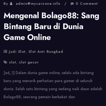
Judi
By
admin@mycarzone.info
0 Comment
Online
Mengenal Bolago88: Sang
Bersama
Bintang Baru di Dunia
Dewacukong88
Game Online
Judi Slot
,
Slot Anti Rungkad
slot
,
slot gacor
[ad_1] Dalam dunia game online, selalu ada bintang
baru yang menarik perhatian para gamer di seluruh
dunia. Salah satu bintang yang sedang naik daun adalah
Bolago88, seorang pemain berbakat dan