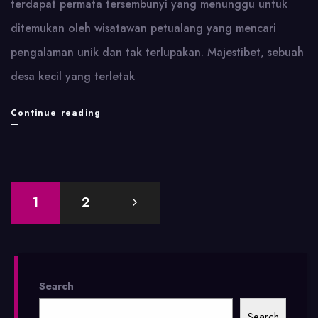
terdapat permata tersembunyi yang menunggu untuk
ditemukan oleh wisatawan petualang yang mencari
pengalaman unik dan tak terlupakan. Majestibet, sebuah
desa kecil yang terletak
Temukan
Continue reading
Keajaiban
Majestibet:
Permata
Posts
1
2
navigation
Tersembunyi
di
Himalaya
Search
Search