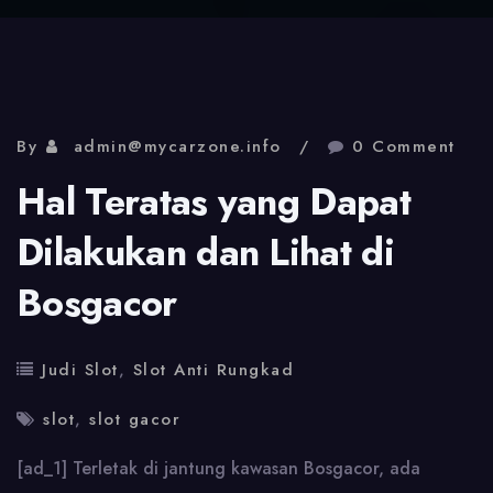
By
admin@mycarzone.info
0 Comment
Hal Teratas yang Dapat
Dilakukan dan Lihat di
Bosgacor
Judi Slot
,
Slot Anti Rungkad
slot
,
slot gacor
[ad_1] Terletak di jantung kawasan Bosgacor, ada