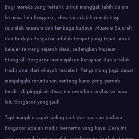
Bagi mereka yang tertarik untuk menggali lebih dalam
ke masa lalu Bosgacor, desa ini adalah rumah bagi
sejumlah museum dan lembaga budaya. Museum Sejarah
dan Budaya Bosgacor adalah tempat yang tepat untuk
belajar tentang sejarah desa, sedangkan Museum
Etnografi Bosgacor menampilkan kerajinan dan artefak
tradisional dari wilayah tersebut. Pengunjung juga dapat
menjelajahi reruntuhan benteng kuno yang pernah
berdiri di pinggiran desa, menawarkan sekilas ke masa
lalu Bosgacor yang jauh.
Tapi mungkin aspek paling unik dari warisan budaya
Bosgacor adalah tradisi bercerita yang kaya. Desa ini
adalah rumah bagi sejumlah pendongeng berbakat yang