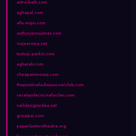
astro-bath.com
aghapal.com
altu-expo.com
authorjennijames.com
viajearoma.net
tsutsuji-parkin.com
agharab.com
cheapammousa.com
thepositiveladiessoccerclub.com
recetasdecocinafaciles.com
naildesignsidea.net
greatpai.com
paperlanterntheatre.org