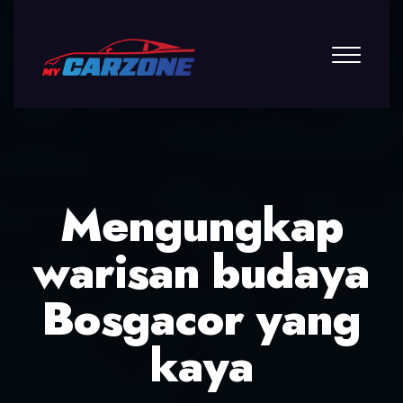
Mengungkap
warisan budaya
Bosgacor yang
kaya