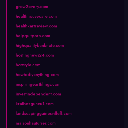
grow2every.com
healthhousecare.com
healthkartreview.com
helpquitporn.com
highqualitybanknote.com
hostingnews24.com
hottstyle.com
howtodiyanything.com
inspiringearthlings.com
investindependent.com
kralbozguncu1.com
landscapinggainesvillefl.com
maisonhauturier.com