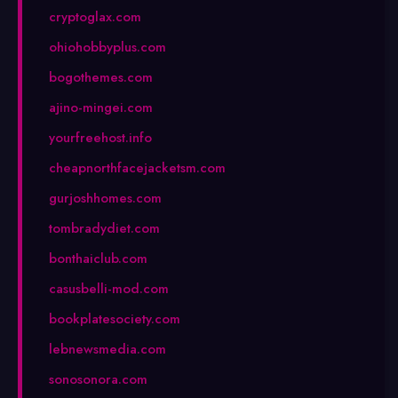
cryptoglax.com
ohiohobbyplus.com
bogothemes.com
ajino-mingei.com
yourfreehost.info
cheapnorthfacejacketsm.com
gurjoshhomes.com
tombradydiet.com
bonthaiclub.com
casusbelli-mod.com
bookplatesociety.com
lebnewsmedia.com
sonosonora.com