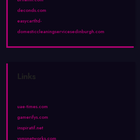
deconds.com
easycartltd-
domesticcleaningservicesedinburgh.com
Links
uae-times.com
gamerifys.com
inspiratif.net
vsmsnetworks.com