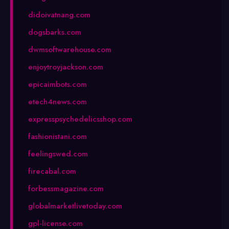
didoivatnang.com
dogsbarks.com
dwmsoftwarehouse.com
enjoytroyjackson.com
epicaimbots.com
etech4news.com
expresspsychedelicsshop.com
fashionistani.com
feelingswed.com
firecabal.com
forbessmagazine.com
globalmarketlivetoday.com
gpl-license.com