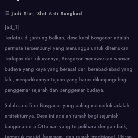
Judi Slot
,
Slot Anti Rungkad
[ad_1]
Terletak di jantung Balkan, desa kecil Bosgacor adalah
permata tersembunyi yang menunggu untuk ditemukan.
Terlepas dari ukurannya, Bosgacor menawarkan warisan
budaya yang kaya yang berasal dari berabad-abad yang
lalu, menjadikannya tujuan yang harus dikunjungi bagi
penggemar sejarah dan penggemar budaya.
Salah satu fitur Bosgacor yang paling mencolok adalah
arsitekturnya. Desa ini adalah rumah bagi sejumlah
bangunan era Ottoman yang terpelihara dengan baik,
termasuk masjid, hammam, dan rumah tradisional. Ukiran