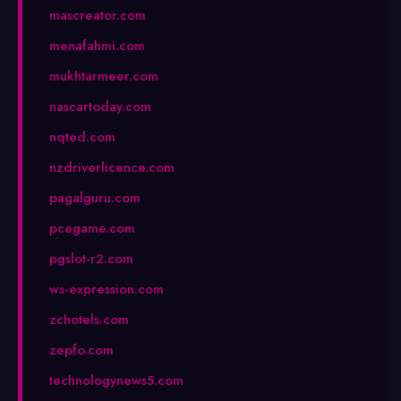
mascreator.com
menafahmi.com
mukhtarmeer.com
nascartoday.com
nqted.com
nzdriverlicence.com
pagalguru.com
pcegame.com
pgslot-r2.com
ws-expression.com
zchotels.com
zepfo.com
technologynews5.com