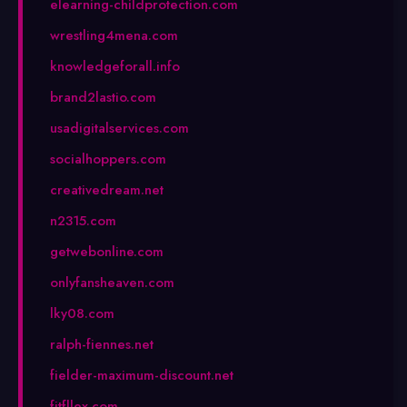
elearning-childprotection.com
wrestling4mena.com
knowledgeforall.info
brand2lastio.com
usadigitalservices.com
socialhoppers.com
creativedream.net
n2315.com
getwebonline.com
onlyfansheaven.com
lky08.com
ralph-fiennes.net
fielder-maximum-discount.net
fitfllex.com