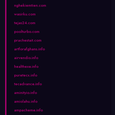
nghekiemtien.com
wasirku.com
tejas24.com
poolturbo.com
prachestait.com
artforafghans.info
airvendio.info
healthexe.info
puretecx.info
tecadvance.info
aminityio.info
amiolahu.info
ampacheme.info