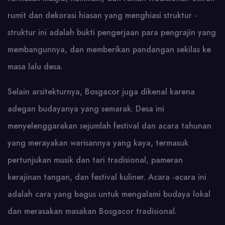
rumit dan dekorasi hiasan yang menghiasi struktur -
struktur ini adalah bukti pengerjaan para pengrajin yang
membangunnya, dan memberikan pandangan sekilas ke
masa lalu desa.
Selain arsitekturnya, Bosgacor juga dikenal karena
adegan budayanya yang semarak. Desa ini
menyelenggarakan sejumlah festival dan acara tahunan
yang merayakan warisannya yang kaya, termasuk
pertunjukan musik dan tari tradisional, pameran
kerajinan tangan, dan festival kuliner. Acara -acara ini
adalah cara yang bagus untuk mengalami budaya lokal
dan merasakan masakan Bosgacor tradisional.