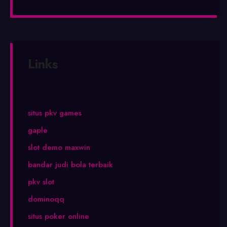
Links
situs pkv games
gaple
slot demo maxwin
bandar judi bola terbaik
pkv slot
dominoqq
situs poker online