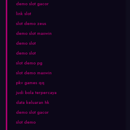
demo slot gacor
link slot
slot demo zeus
demo slot maxwin
demo slot
demo slot
slot demo pg
slot demo maxwin
pkv games qq
judi bola terpercaya
data keluaran hk
demo slot gacor
slot demo