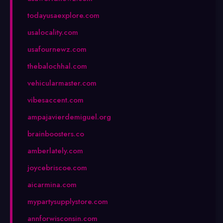
todayusaexplore.com
usalocality.com
usafournewz.com
thebalochhal.com
vehicularmaster.com
vibesaccent.com
ampajavierdemiguel.org
brainboosters.co
amberlately.com
joycebriscoe.com
aicarmina.com
mypartysupplystore.com
annforwisconsin.com