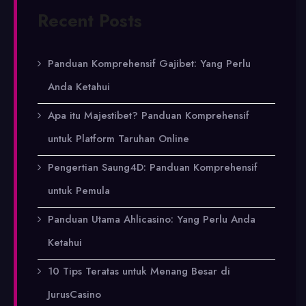
Recent Posts
Panduan Komprehensif Gajibet: Yang Perlu
Anda Ketahui
Apa itu Majestibet? Panduan Komprehensif
untuk Platform Taruhan Online
Pengertian Saung4D: Panduan Komprehensif
untuk Pemula
Panduan Utama Ahlicasino: Yang Perlu Anda
Ketahui
10 Tips Teratas untuk Menang Besar di
JurusCasino