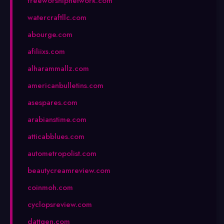
freeworshipnetwork.com
watercraftllc.com
abourge.com
afiliixs.com
alharammallz.com
americanbulletins.com
asespares.com
arabianstime.com
atticabblues.com
autometropolist.com
beautycreamreview.com
coinmoh.com
cyclopsreview.com
dattgen.com