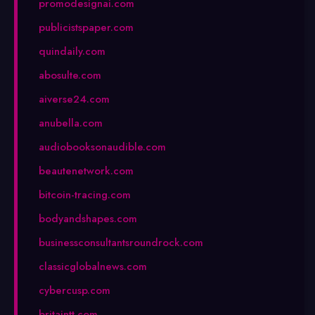
promodesignai.com
publicistspaper.com
quindaily.com
abosulte.com
aiverse24.com
anubella.com
audiobooksonaudible.com
beautenetwork.com
bitcoin-tracing.com
bodyandshapes.com
businessconsultantsroundrock.com
classicglobalnews.com
cybercusp.com
britaintt.com