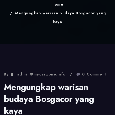
Home
Mengungkap warisan budaya Bosgacor yang
kaya
By
admin@mycarzone.info
0 Comment
Mengungkap warisan
budaya Bosgacor yang
kaya