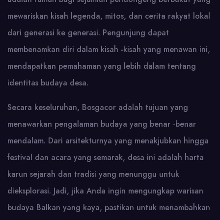
mewariskan kisah legenda, mitos, dan cerita rakyat lokal
dari generasi ke generasi. Pengunjung dapat
membenamkan diri dalam kisah -kisah yang menawan ini,
mendapatkan pemahaman yang lebih dalam tentang
identitas budaya desa.
Secara keseluruhan, Bosgacor adalah tujuan yang
menawarkan pengalaman budaya yang benar -benar
mendalam. Dari arsitekturnya yang menakjubkan hingga
festival dan acara yang semarak, desa ini adalah harta
karun sejarah dan tradisi yang menunggu untuk
dieksplorasi. Jadi, jika Anda ingin mengungkap warisan
budaya Balkan yang kaya, pastikan untuk menambahkan