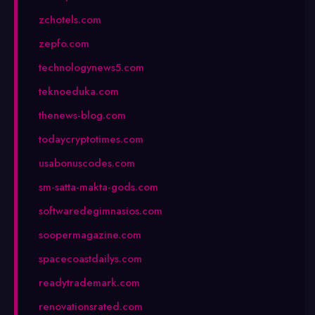
zchotels.com
zepfo.com
technologynews5.com
teknoeduka.com
thenews-blog.com
todaycryptotimes.com
usabonuscodes.com
sm-satta-makta-gods.com
softwaredegimnasios.com
soopermagazine.com
spacecoastdailys.com
readytrademark.com
renovationsrated.com