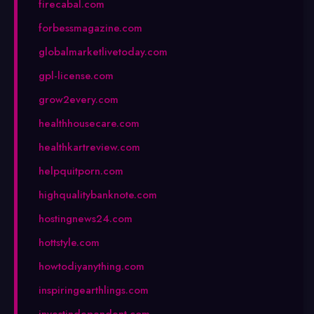
firecabal.com
forbessmagazine.com
globalmarketlivetoday.com
gpl-license.com
grow2every.com
healthhousecare.com
healthkartreview.com
helpquitporn.com
highqualitybanknote.com
hostingnews24.com
hottstyle.com
howtodiyanything.com
inspiringearthlings.com