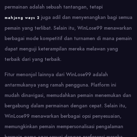
permainan adalah sebuah tantangan, tetapi
juga adil dan menyenangkan bagi semua
mahjong ways 2
pemain yang terlibat. Selain itu, WinLose99 menawarkan
berbagai mode kompetitif dan turnamen di mana pemain
dapat menguji keterampilan mereka melawan yang
terbaik dari yang terbaik.
Fitur menonjol lainnya dari WinLose99 adalah
antarmukanya yang ramah pengguna. Platform ini
mudah dinavigasi, memudahkan pemain menemukan dan
bergabung dalam permainan dengan cepat. Selain itu,
WinLose99 menawarkan berbagai opsi penyesuaian,
memungkinkan pemain mempersonalisasi pengalaman
bermain game agar sesuai dengan preferensi mereka.