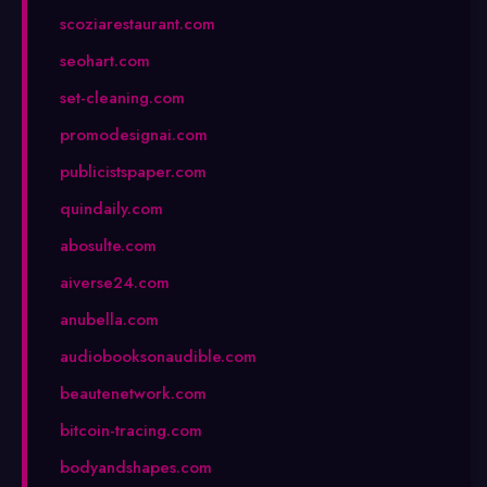
scoziarestaurant.com
seohart.com
set-cleaning.com
promodesignai.com
publicistspaper.com
quindaily.com
abosulte.com
aiverse24.com
anubella.com
audiobooksonaudible.com
beautenetwork.com
bitcoin-tracing.com
bodyandshapes.com