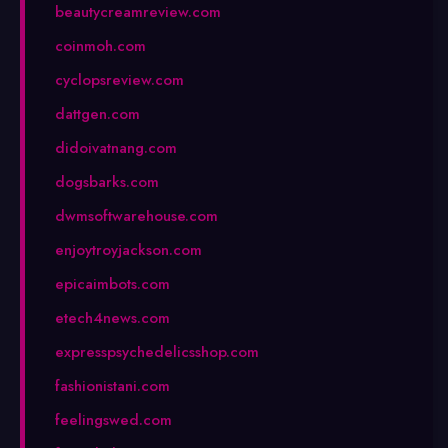
beautycreamreview.com
coinmoh.com
cyclopsreview.com
dattgen.com
didoivatnang.com
dogsbarks.com
dwmsoftwarehouse.com
enjoytroyjackson.com
epicaimbots.com
etech4news.com
expresspsychedelicsshop.com
fashionistani.com
feelingswed.com