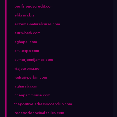
bestfriendscredit.com
elibrary.biz
eczema-naturalcures.com
astro-bath.com
aghapal.com
altu-expo.com
authorjennijames.com
viajearoma.net
tsutsuji-parkin.com
agharab.com
cheapammousa.com
thepositiveladiessoccerclub.com
recetasdecocinafaciles.com