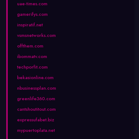
uae-times.com
gamerifys.com
inspiratif.net
vsmsnetworks.com
offthem.com
ibommatv.com
techporfit.com
bekasionline.com
nbusinessplan.com
greenlife360.com
cantshoutitout.com
expressufabet.biz
mypuertoplata.net