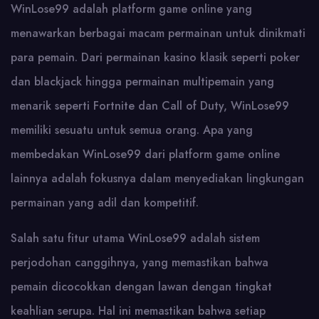
WinLose99 adalah platform game online yang
menawarkan berbagai macam permainan untuk dinikmati
para pemain. Dari permainan kasino klasik seperti poker
dan blackjack hingga permainan multipemain yang
menarik seperti Fortnite dan Call of Duty, WinLose99
memiliki sesuatu untuk semua orang. Apa yang
membedakan WinLose99 dari platform game online
lainnya adalah fokusnya dalam menyediakan lingkungan
permainan yang adil dan kompetitif.
Salah satu fitur utama WinLose99 adalah sistem
perjodohan canggihnya, yang memastikan bahwa
pemain dicocokkan dengan lawan dengan tingkat
keahlian serupa. Hal ini memastikan bahwa setiap