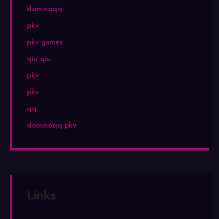
dominoqq
pkv
pkv games
qiu qiu
pkv
pkv
qq
dominoqq pkv
Links