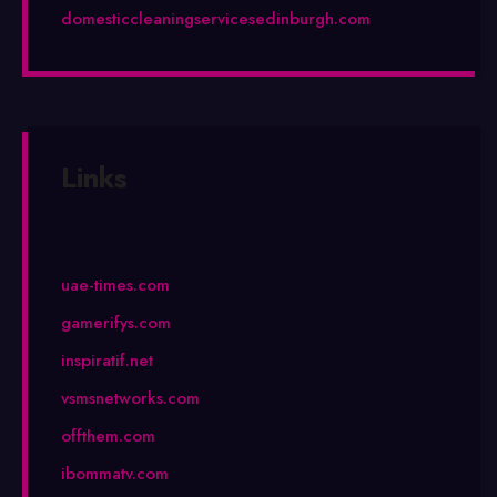
domesticcleaningservicesedinburgh.com
Links
uae-times.com
gamerifys.com
inspiratif.net
vsmsnetworks.com
offthem.com
ibommatv.com