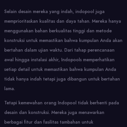
Selain desain mereka yang indah, indopool juga
memprioritaskan kualitas dan daya tahan. Mereka hanya
menggunakan bahan berkualitas tinggi dan metode
konstruksi untuk memastikan bahwa kumpulan Anda akan
bertahan dalam ujian waktu. Dari tahap perencanaan
awal hingga instalasi akhir, Indopools memperhatikan
setiap detail untuk memastikan bahwa kumpulan Anda
tidak hanya indah tetapi juga dibangun untuk bertahan
lama.
Tetapi kemewahan orang Indopool tidak berhenti pada
desain dan konstruksi. Mereka juga menawarkan
berbagai fitur dan fasilitas tambahan untuk