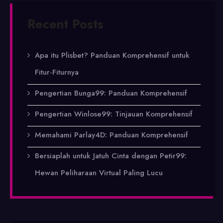
Recent Posts
Apa itu Plisbet? Panduan Komprehensif untuk
Fitur-Fiturnya
Pengertian Bunga99: Panduan Komprehensif
Pengertian Winlose99: Tinjauan Komprehensif
Memahami Parlay4D: Panduan Komprehensif
Bersiaplah untuk Jatuh Cinta dengan Petir99:
Hewan Peliharaan Virtual Paling Lucu