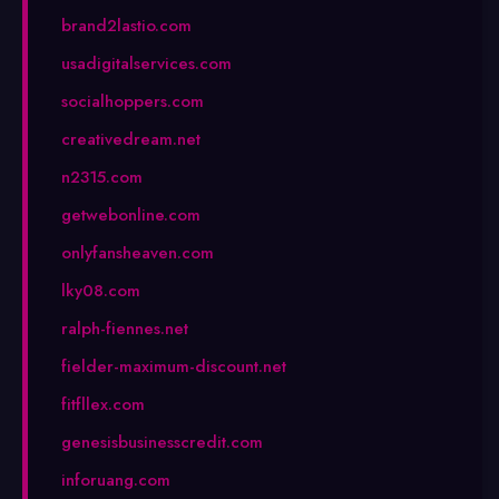
brand2lastio.com
usadigitalservices.com
socialhoppers.com
creativedream.net
n2315.com
getwebonline.com
onlyfansheaven.com
lky08.com
ralph-fiennes.net
fielder-maximum-discount.net
fitfllex.com
genesisbusinesscredit.com
inforuang.com