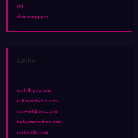
qq
dominoqq pkv
Links
usafullnewz.com
uktimenetwork.com
usaworldnewz.com
todayusaexplore.com
usalocality.com