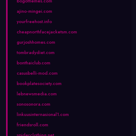
bogothemes.com
ajino-mingei.com
yourfreehost.info
cheapnorthfacejacketsm.com
gurjoshhomes.com
tombradydiet.com
bonthaiclub.com
casusbelli-mod.com
bookplatesociety.com
lebnewsmedia.com
sonosonora.com
linkuusinternasional1.com
friendsroll.com
spiderclothing.net