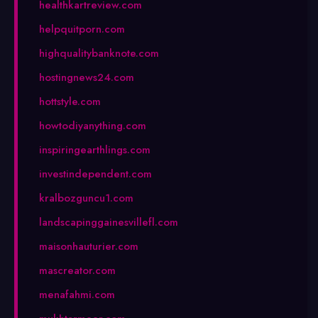
healthkartreview.com
helpquitporn.com
highqualitybanknote.com
hostingnews24.com
hottstyle.com
howtodiyanything.com
inspiringearthlings.com
investindependent.com
kralbozguncu1.com
landscapinggainesvillefl.com
maisonhauturier.com
mascreator.com
menafahmi.com