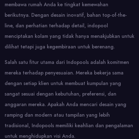
membawa rumah Anda ke tingkat kemewahan
berikutnya. Dengan desain inovatif, bahan top-of-the-
line, dan perhatian terhadap detail, indopool
menciptakan kolam yang tidak hanya menakjubkan untuk
dilihat tetapi juga kegembiraan untuk berenang.
Salah satu fitur utama dari Indopools adalah komitmen
mereka terhadap penyesuaian. Mereka bekerja sama
dengan setiap klien untuk membuat kumpulan yang
sangat sesuai dengan kebutuhan, preferensi, dan
anggaran mereka. Apakah Anda mencari desain yang
ramping dan modern atau tampilan yang lebih
tradisional, Indopools memiliki keahlian dan pengalaman
untuk menghidupkan visi Anda.