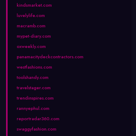
kindsmarket.com
luvelylife.com
macramb.com
mypet-diary.com
oxweekly.com
panamacitydeckcontractors.com
westfashions.com
toolshandy.com
travelstager.com
trendinspires.com
rannyephul.com
reportradar360.com
swaggyfashion.com