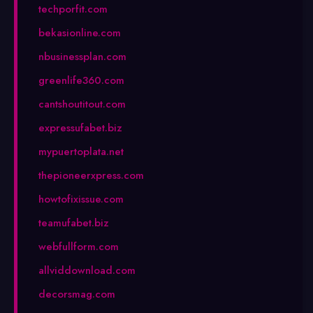
techporfit.com
bekasionline.com
nbusinessplan.com
greenlife360.com
cantshoutitout.com
expressufabet.biz
mypuertoplata.net
thepioneerxpress.com
howtofixissue.com
teamufabet.biz
webfullform.com
allviddownload.com
decorsmag.com