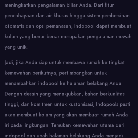
meningkatkan pengalaman biliar Anda. Dari fitur
pencahayaan dan air khusus hingga sistem pembersihan
otomatis dan opsi pemanasan, indopool dapat membuat
kolam yang benar-benar merupakan pengalaman mewah
yang unik.
Jadi, jika Anda siap untuk membawa rumah ke tingkat
kemewahan berikutnya, pertimbangkan untuk
menambahkan indopool ke halaman belakang Anda.
Dengan desain yang menakjubkan, bahan berkualitas
tinggi, dan komitmen untuk kustomisasi, Indopools pasti
akan membuat kolam yang akan membuat rumah Anda
iri pada lingkungan. Temukan kemewahan utama dari
indopool dan ubah halaman belakang Anda menjadi