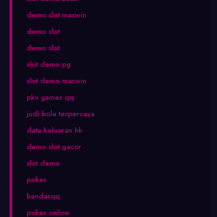
demo slot maxwin
demo slot
demo slot
slot demo pg
slot demo maxwin
pkv games qq
judi bola terpercaya
data keluaran hk
demo slot gacor
slot demo
poker
bandarqq
poker online