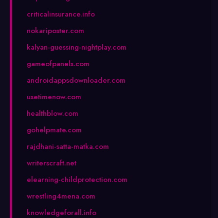
criticalinsurance.info
nokariposter.com
kalyan-guessing-nightplay.com
gameofpanels.com
androidappsdownloader.com
usetimenow.com
healthblow.com
gohelpmate.com
rajdhani-satta-matka.com
writerscraft.net
elearning-childprotection.com
wrestling4mena.com
knowledgeforall.info