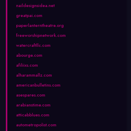
naildesignsidea.net
greatpai.com
paperlanterntheatre.org
freeworshipnetwork.com
watercraftllc.com
abourge.com
afiliixs.com
alharammallz.com
americanbulletins.com
asespares.com
arabianstime.com
atticabblues.com
autometropolist.com