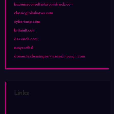
businessconsultantsroundrock.com
classicglobalnews.com
cybercusp.com
britaintt.com
deconds.com
easycartltd-
domesticcleaningservicesedinburgh.com
Links