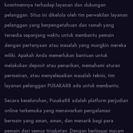
komitmennya terhadap layanan dan dukungan
pelanggan. Situs ini dikelola oleh tim perwakilan layanan
pelanggan yang berpengetahuan dan ramah yang
tersedia sepanjang waktu untuk membantu pemain
dengan pertanyaan atau masalah yang mungkin mereka
miliki. Apakah Anda memerlukan bantuan untuk
melakukan deposit atau penarikan, memahami aturan
permainan, atau menyelesaikan masalah teknis, tim
layanan pelanggan PUSAKA88 ada untuk membantu.
Secara keseluruhan, Pusaka88 adalah platform perjudian
online terkemuka yang menawarkan pengalaman
bermain yang aman, aman, dan menarik bagi para
pemain dari semua tingkatan. Dengan berbagai macam