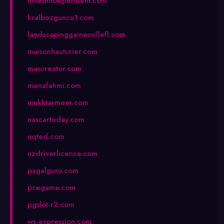
investindependent.com
kralbozguncu1.com
landscapinggainesvillefl.com
maisonhauturier.com
mascreator.com
menafahmi.com
mukhtarmeer.com
nascartoday.com
nqted.com
nzdriverlicence.com
pagalguru.com
pcegame.com
pgslot-r2.com
ws-expression.com