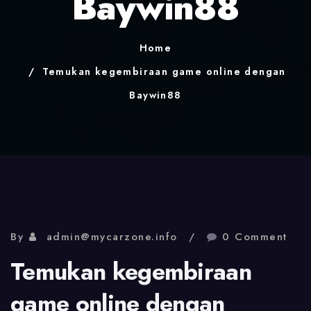
Baywin88
Home
Temukan kegembiraan game online dengan
Baywin88
By
admin@mycarzone.info
0 Comment
Temukan kegembiraan
game online dengan