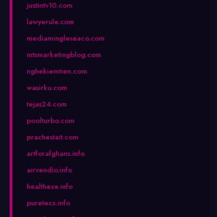
justintv10.com
lawyerule.com
mediamingleseaco.com
mtsmarketingblog.com
nghekiemtien.com
wasirku.com
tejas24.com
poolturbo.com
prachestait.com
artforafghans.info
airvendio.info
healthexe.info
puretecx.info