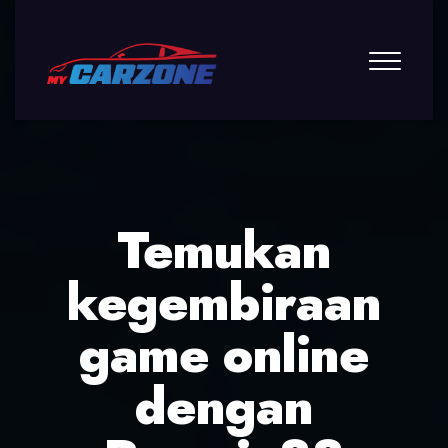
Temukan
kegembiraan
game online
dengan