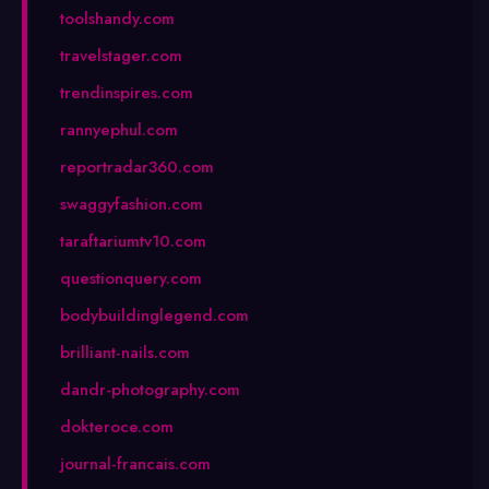
toolshandy.com
travelstager.com
trendinspires.com
rannyephul.com
reportradar360.com
swaggyfashion.com
taraftariumtv10.com
questionquery.com
bodybuildinglegend.com
brilliant-nails.com
dandr-photography.com
dokteroce.com
journal-francais.com