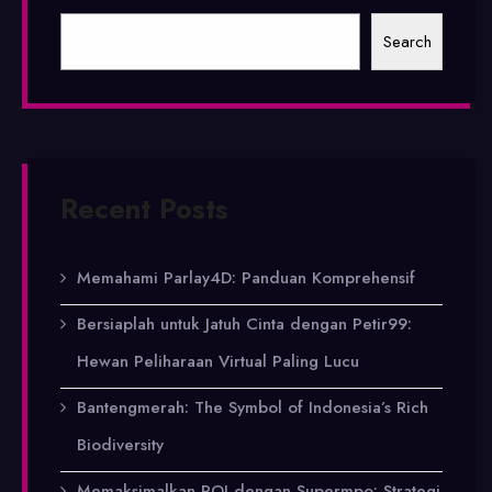
Search
Recent Posts
Memahami Parlay4D: Panduan Komprehensif
Bersiaplah untuk Jatuh Cinta dengan Petir99:
Hewan Peliharaan Virtual Paling Lucu
Bantengmerah: The Symbol of Indonesia’s Rich
Biodiversity
Memaksimalkan ROI dengan Supermpo: Strategi