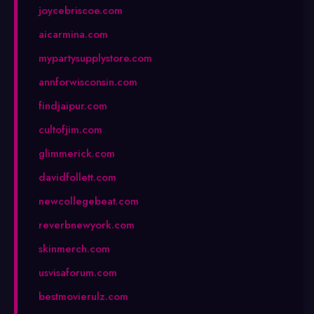
joycebriscoe.com
aicarmina.com
mypartysupplystore.com
annforwisconsin.com
findjaipur.com
cultofjim.com
glimmerick.com
davidfollett.com
newcollegebeat.com
reverbnewyork.com
skinmerch.com
usvisaforum.com
bestmovierulz.com