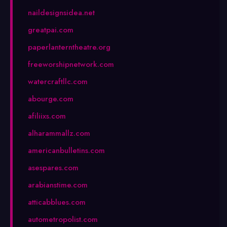
naildesignsidea.net
greatpai.com
paperlanterntheatre.org
freeworshipnetwork.com
watercraftllc.com
abourge.com
afiliixs.com
alharammallz.com
americanbulletins.com
asespares.com
arabianstime.com
atticabblues.com
autometropolist.com