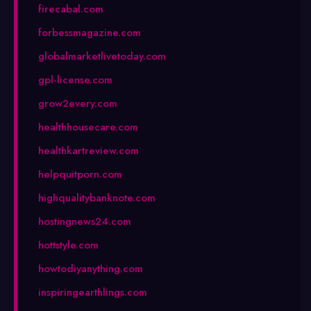
firecabal.com
forbessmagazine.com
globalmarketlivetoday.com
gpl-license.com
grow2every.com
healthhousecare.com
healthkartreview.com
helpquitporn.com
highqualitybanknote.com
hostingnews24.com
hottstyle.com
howtodiyanything.com
inspiringearthlings.com