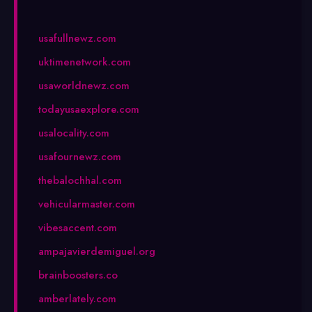
usafullnewz.com
uktimenetwork.com
usaworldnewz.com
todayusaexplore.com
usalocality.com
usafournewz.com
thebalochhal.com
vehicularmaster.com
vibesaccent.com
ampajavierdemiguel.org
brainboosters.co
amberlately.com