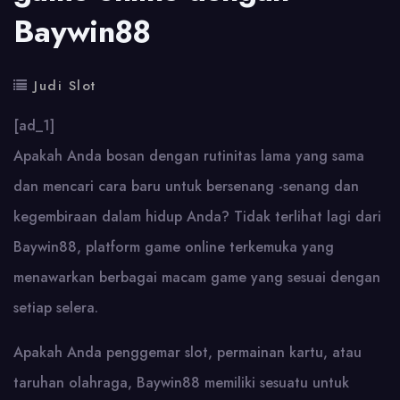
Baywin88
Judi Slot
[ad_1]
Apakah Anda bosan dengan rutinitas lama yang sama
dan mencari cara baru untuk bersenang -senang dan
kegembiraan dalam hidup Anda? Tidak terlihat lagi dari
Baywin88, platform game online terkemuka yang
menawarkan berbagai macam game yang sesuai dengan
setiap selera.
Apakah Anda penggemar slot, permainan kartu, atau
taruhan olahraga, Baywin88 memiliki sesuatu untuk