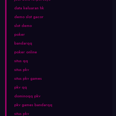
data keluaran hk
demo slot gacor
slot demo
poker
bandarqq
poker online
situs qq
situs pkv
situs pkv games
pkv qq
dominoqq pkv
pkv games bandarqq
situs pkv