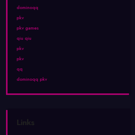
dominoqq
pkv
pkv games
qiu qiu
pkv
pkv
qq
dominoqq pkv
Links