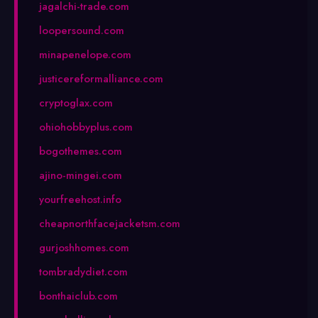
jagalchi-trade.com
loopersound.com
minapenelope.com
justicereformalliance.com
cryptoglax.com
ohiohobbyplus.com
bogothemes.com
ajino-mingei.com
yourfreehost.info
cheapnorthfacejacketsm.com
gurjoshhomes.com
tombradydiet.com
bonthaiclub.com