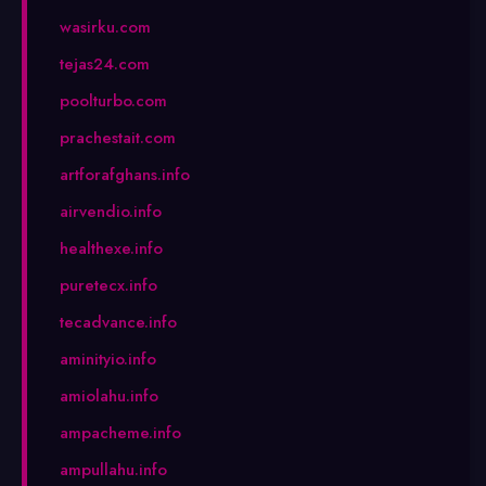
wasirku.com
tejas24.com
poolturbo.com
prachestait.com
artforafghans.info
airvendio.info
healthexe.info
puretecx.info
tecadvance.info
aminityio.info
amiolahu.info
ampacheme.info
ampullahu.info