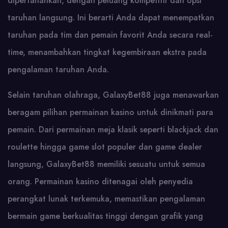
dipertahankan, dengan peluang kompetitif dan opsi
taruhan langsung. Ini berarti Anda dapat menempatkan
taruhan pada tim dan pemain favorit Anda secara real-
time, menambahkan tingkat kegembiraan ekstra pada
pengalaman taruhan Anda.
Selain taruhan olahraga, GalaxyBet88 juga menawarkan
beragam pilihan permainan kasino untuk dinikmati para
pemain. Dari permainan meja klasik seperti blackjack dan
roulette hingga game slot populer dan game dealer
langsung, GalaxyBet88 memiliki sesuatu untuk semua
orang. Permainan kasino ditenagai oleh penyedia
perangkat lunak terkemuka, memastikan pengalaman
bermain game berkualitas tinggi dengan grafik yang