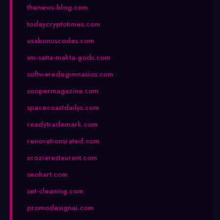
thenews-blog.com
todaycryptotimes.com
usabonuscodes.com
sm-satta-makta-gods.com
softwaredegimnasios.com
soopermagazine.com
spacecoastdailys.com
readytrademark.com
renovationsrated.com
scoziarestaurant.com
seohart.com
set-cleaning.com
promodesignai.com