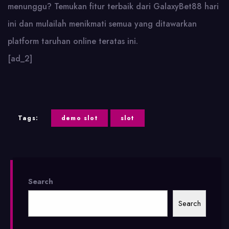
menunggu? Temukan fitur terbaik dari GalaxyBet88 hari
ini dan mulailah menikmati semua yang ditawarkan
platform taruhan online teratas ini.
[ad_2]
Tags:
demo slot
slot
Search
Search