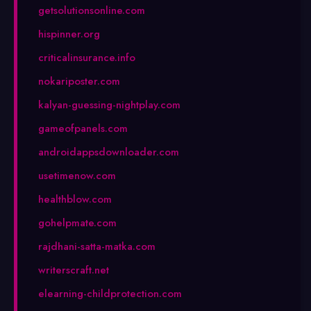
getsolutionsonline.com
hispinner.org
criticalinsurance.info
nokariposter.com
kalyan-guessing-nightplay.com
gameofpanels.com
androidappsdownloader.com
usetimenow.com
healthblow.com
gohelpmate.com
rajdhani-satta-matka.com
writerscraft.net
elearning-childprotection.com