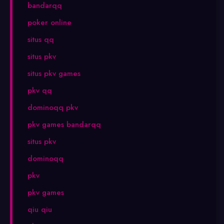
bandarqq
poker online
situs qq
situs pkv
situs pkv games
pkv qq
dominoqq pkv
pkv games bandarqq
situs pkv
dominoqq
pkv
pkv games
qiu qiu