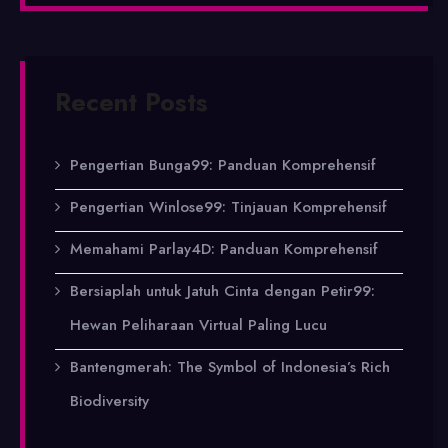
Recent Posts
Pengertian Bunga99: Panduan Komprehensif
Pengertian Winlose99: Tinjauan Komprehensif
Memahami Parlay4D: Panduan Komprehensif
Bersiaplah untuk Jatuh Cinta dengan Petir99:
Hewan Peliharaan Virtual Paling Lucu
Bantengmerah: The Symbol of Indonesia’s Rich
Biodiversity