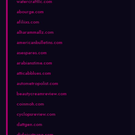
watercraftllc.com
abourge.com
afiliixs.com
alharammallz.com
americanbulletins.com
asespares.com
arabianstime.com
atticabblues.com
autometropolist.com
beautycreamreview.com
coinmoh.com
cyclopsreview.com
dattgen.com
didoivatnang.com