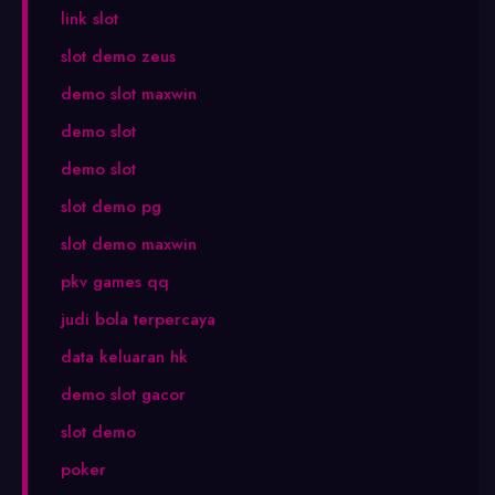
link slot
slot demo zeus
demo slot maxwin
demo slot
demo slot
slot demo pg
slot demo maxwin
pkv games qq
judi bola terpercaya
data keluaran hk
demo slot gacor
slot demo
poker