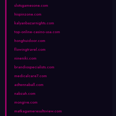
slotsgamesone.com
hispinzone.com
kalyanbazarnights.com
top-online-casino-usa.com
honghuidoor.com
flowingtravel.com
nineniki.com
brandiospecialists.com
medicalcare7.com
adtennaball.com
nabzah.com
mongive.com
matkagameresultsview.com