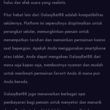
halus dan efek suara yang realistis.
Fitur hebat lain dari GalaxyBet88 adalah kompatibilitas
selulernya. Platform ini sepenuhnya dioptimalkan untuk
perangkat seluler, memungkinkan pemain untuk
menempatkan taruhan dan memainkan permainan kasino
saat bepergian. Apakah Anda menggunakan smartphone
atau tablet, Anda dapat mengakses GalaxyBet88 dari
mana saja kapan saja, membuatnya nyaman dan mudah
untuk menikmati permainan favorit Anda di mana pun
Anda berada.
GalaxyBet88 juga menawarkan berbagai opsi
pembayaran bagi pemain untuk menyetor dan menarik