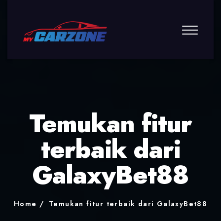
Temukan fitur
terbaik dari
GalaxyBet88
Home
Temukan fitur terbaik dari GalaxyBet88