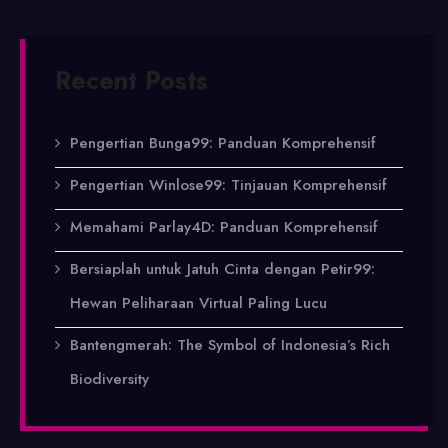
Recent Posts
Pengertian Bunga99: Panduan Komprehensif
Pengertian Winlose99: Tinjauan Komprehensif
Memahami Parlay4D: Panduan Komprehensif
Bersiaplah untuk Jatuh Cinta dengan Petir99:
Hewan Peliharaan Virtual Paling Lucu
Bantengmerah: The Symbol of Indonesia’s Rich
Biodiversity