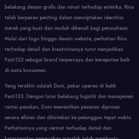
belakang desain grafis dan minat terhadap estetika, Rina
telah berperan penting dalam menciptakan identitas
merek yang kuat dan mudah dikenali bagi perusahaan.
Mulai dari logo hingga desain website, perhatian Rina
terhadap detail dan kreativitasnya turut menjadikan
Pasti123 sebagai brand terpercaya dan bereputasi baik
di mata konsumen.
Yang terakhir adalah Doni, pakar operasi di balik
Pasti123. Dengan latar belakang logistik dan manajemen
rantai pasokan, Doni memastikan pesanan diproses
secara efisien dan dikirimkan ke pelanggan tepat waktu.
Perhatiannya yang cermat terhadap detail dan
keterampilan pemecahan masalah telah membantu