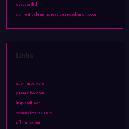
easycartltd-
domesticcleaningservicesedinburgh.com
Links
uae-times.com
gamerifys.com
inspiratif.net
vsmsnetworks.com
offthem.com