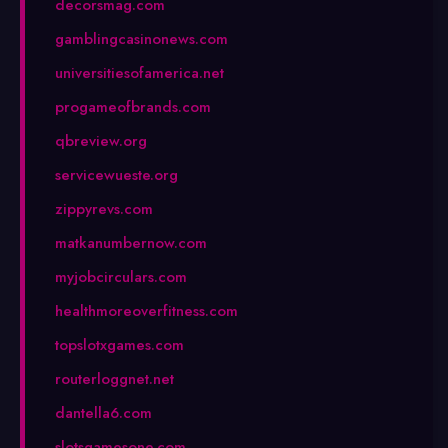
decorsmag.com
gamblingcasinonews.com
universitiesofamerica.net
progameofbrands.com
qbreview.org
servicewueste.org
zippyrevs.com
matkanumbernow.com
myjobcirculars.com
healthmoreoverfitness.com
topslotxgames.com
routerloggnet.net
dantella6.com
slotsgamesone.com