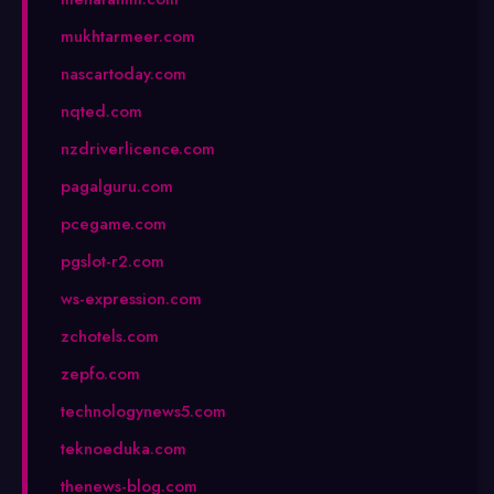
mukhtarmeer.com
nascartoday.com
nqted.com
nzdriverlicence.com
pagalguru.com
pcegame.com
pgslot-r2.com
ws-expression.com
zchotels.com
zepfo.com
technologynews5.com
teknoeduka.com
thenews-blog.com