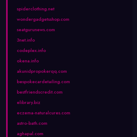
spiderclothing.net
wondergadgetsshop.com
seatgurunews.com
3net.info
codeplex.info
okena.info
akunidpropokerqq.com
bespokecardetailing.com
bestfriendscredit.com
elibrary.biz
eczema-naturalcures.com
astro-bath.com
aghapal.com