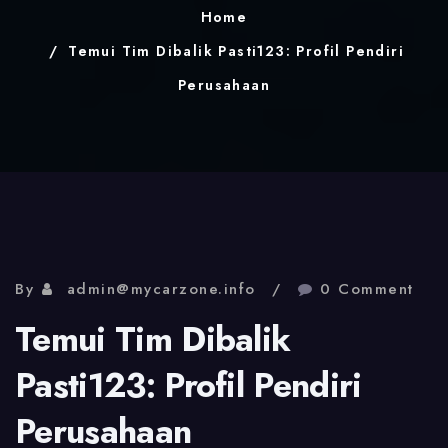
Home
Temui Tim Dibalik Pasti123: Profil Pendiri
Perusahaan
By
admin@mycarzone.info
0 Comment
Temui Tim Dibalik
Pasti123: Profil Pendiri
Perusahaan