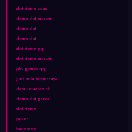
slot demo zeus
demo slot maxwin
demo slot
demo slot
slot demo pg
slot demo maxwin
pkv games qq
judi bola terpercaya
data keluaran hk
demo slot gacor
slot demo
poker
bandarqq