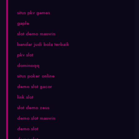
situs pkv games
gaple
slot demo maxwin
bandar judi bola terbaik
pkv slot
dominoqq
situs poker online
demo slot gacor
link slot
slot demo zeus
demo slot maxwin
demo slot