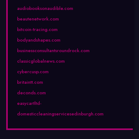
audiobooksonaudible.com
beautenetwork.com
bitcoin-tracing.com
bodyandshapes.com
businessconsultantsroundrock.com
classicglobalnews.com
cybercusp.com
britaintt.com
deconds.com
easycartltd-
domesticcleaningservicesedinburgh.com