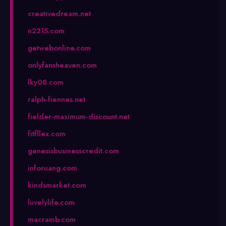
creativedream.net
n2315.com
getwebonline.com
onlyfansheaven.com
lky08.com
ralph-fiennes.net
fielder-maximum-discount.net
fitfllex.com
genesisbusinesscredit.com
inforuang.com
kindsmarket.com
luvelylife.com
macramb.com