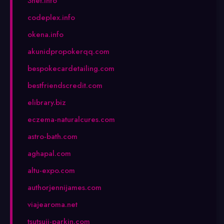
3net.info
codeplex.info
okena.info
akunidpropokerqq.com
bespokecardetailing.com
bestfriendscredit.com
elibrary.biz
eczema-naturalcures.com
astro-bath.com
aghapal.com
altu-expo.com
authorjennijames.com
viajearoma.net
tsutsuji-parkin.com