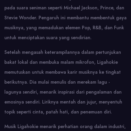
pada suara seniman seperti Michael Jackson, Prince, dan
Stevie Wonder. Pengaruh ini membantu membentuk gaya
musiknya, yang memadukan elemen Pop, R&B, dan Funk
untuk menciptakan suara yang sendirian.
Setelah mengasah keterampilannya dalam pertunjukan
bakat lokal dan membuka malam mikrofon, Ligahokie
memutuskan untuk membawa karir musiknya ke tingkat
berikutnya. Dia mulai menulis dan merekam lagu -
lagunya sendiri, menarik inspirasi dari pengalaman dan
emosinya sendiri. Liriknya mentah dan jujur, menyentuh
topik seperti cinta, patah hati, dan penemuan diri.
Musik Ligahokie menarik perhatian orang dalam industri,