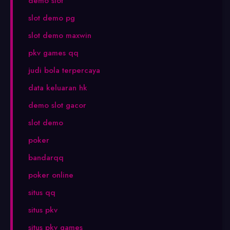
demo slot
slot demo pg
slot demo maxwin
pkv games qq
judi bola terpercaya
data keluaran hk
demo slot gacor
slot demo
poker
bandarqq
poker online
situs qq
situs pkv
situs pkv games