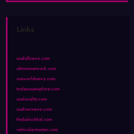
Links
usafullnewz.com
uktimenetwork.com
usaworldnewz.com
todayusaexplore.com
usalocality.com
usafournewz.com
thebalochhal.com
vehicularmaster.com