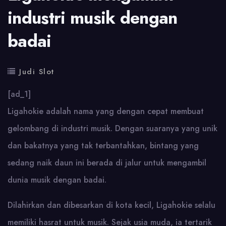
industri musik dengan
badai
Judi Slot
[ad_1]
Ligahokie adalah nama yang dengan cepat membuat
gelombang di industri musik. Dengan suaranya yang unik
dan bakatnya yang tak terbantahkan, bintang yang
sedang naik daun ini berada di jalur untuk mengambil
dunia musik dengan badai.
Dilahirkan dan dibesarkan di kota kecil, Ligahokie selalu
memiliki hasrat untuk musik. Sejak usia muda, ia tertarik