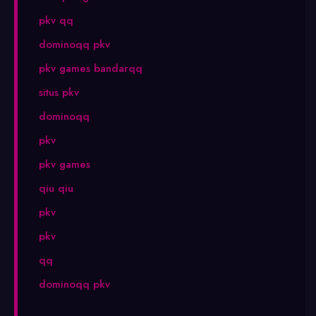
pkv qq
dominoqq pkv
pkv games bandarqq
situs pkv
dominoqq
pkv
pkv games
qiu qiu
pkv
pkv
qq
dominoqq pkv