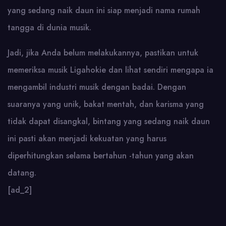
yang sedang naik daun ini siap menjadi nama rumah
tangga di dunia musik.
Jadi, jika Anda belum melakukannya, pastikan untuk
memeriksa musik Ligahokie dan lihat sendiri mengapa ia
mengambil industri musik dengan badai. Dengan
suaranya yang unik, bakat mentah, dan karisma yang
tidak dapat disangkal, bintang yang sedang naik daun
ini pasti akan menjadi kekuatan yang harus
diperhitungkan selama bertahun -tahun yang akan
datang.
[ad_2]