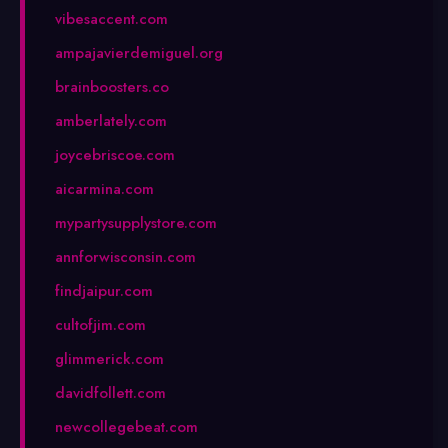
vibesaccent.com
ampajavierdemiguel.org
brainboosters.co
amberlately.com
joycebriscoe.com
aicarmina.com
mypartysupplystore.com
annforwisconsin.com
findjaipur.com
cultofjim.com
glimmerick.com
davidfollett.com
newcollegebeat.com