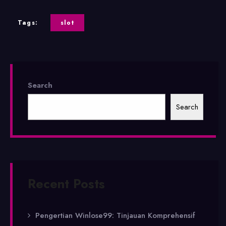
Tags:
slot
Search
Search
Recent Posts
Pengertian Winlose99: Tinjauan Komprehensif