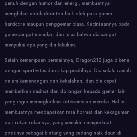
penuh dengan humor dan energi, membuatnya
menghibur untuk ditonton baik oleh para gamer
hardcore maupun penggemar biasa. Kecintaannya pada
game sangat menular, dan jelas bahwa dia sangat
menyukai apa yang dia lakukan.
Selain kemampuan bermainnya, Dragon212 juga dikenal
dengan sportivitas dan sikap positifnya. Dia selalu ramah
dalam kemenangan dan kekalahan, dan dia cepat
memberikan nasihat dan dorongan kepada gamer lain
yang ingin meningkatkan keterampilan mereka. Hal ini
membuatnya mendapatkan rasa hormat dan kekaguman
dari rekan-rekannya, yang semakin memperkuat
posisinya sebagai bintang yang sedang naik daun di