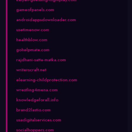
gameofpanels.com
androidappsdownloader.com
usetimenow.com
healthblow.com
gohelpmate.com
rajdhani-satta-matka.com
writerscraft.net
elearning-childprotection.com
wrestling4mena.com
knowledgeforall.info
brand2lastio.com
usadigitalservices.com
socialhoppers.com