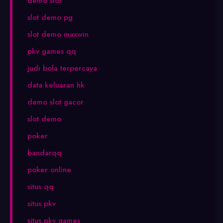
demo slot
slot demo pg
slot demo maxwin
pkv games qq
judi bola terpercaya
data keluaran hk
demo slot gacor
slot demo
poker
bandarqq
poker online
situs qq
situs pkv
situs pkv games