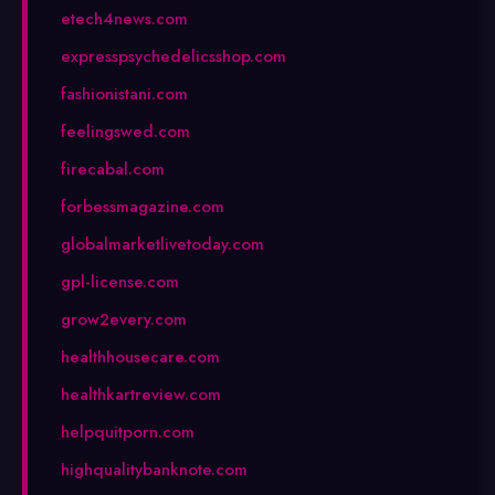
etech4news.com
expresspsychedelicsshop.com
fashionistani.com
feelingswed.com
firecabal.com
forbessmagazine.com
globalmarketlivetoday.com
gpl-license.com
grow2every.com
healthhousecare.com
healthkartreview.com
helpquitporn.com
highqualitybanknote.com