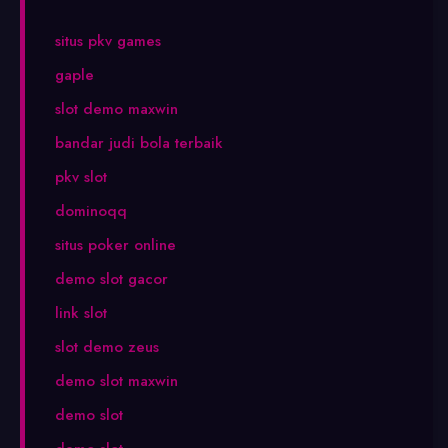
situs pkv games
gaple
slot demo maxwin
bandar judi bola terbaik
pkv slot
dominoqq
situs poker online
demo slot gacor
link slot
slot demo zeus
demo slot maxwin
demo slot