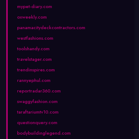
mypet-diary.com
oxweekly.com
panamacitydeckcontractors.com
westfashions.com
toolshandy.com
travelstager.com
trendinspires.com
rannyephul.com
reportradar360.com
swaggyfashion.com
taraftariumtv10.com
questionquery.com
bodybuildinglegend.com