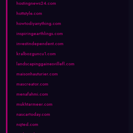
hostingnews24.com
hottstyle.com
howtodiyanything.com
inspiringearthlings.com
investindependent.com
kralbozguncu1.com
landscapinggainesvillefl.com
maisonhauturier.com
mascreator.com
menafahmi.com
mukhtarmeer.com
nascartoday.com
nqted.com