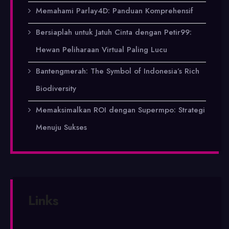
Memahami Parlay4D: Panduan Komprehensif
Bersiaplah untuk Jatuh Cinta dengan Petir99:
Hewan Peliharaan Virtual Paling Lucu
Bantengmerah: The Symbol of Indonesia’s Rich
Biodiversity
Memaksimalkan ROI dengan Supermpo: Strategi
Menuju Sukses
Links