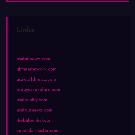
Links
usafullnewz.com
uktimenetwork.com
usaworldnewz.com
todayusaexplore.com
usalocality.com
usafournewz.com
thebalochhal.com
vehicularmaster.com