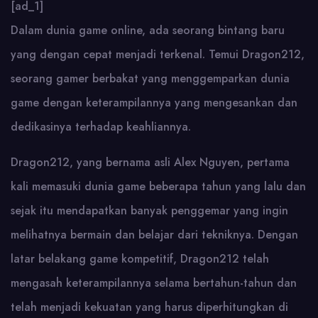
[ad_1]
Dalam dunia game online, ada seorang bintang baru
yang dengan cepat menjadi terkenal. Temui Dragon212,
seorang gamer berbakat yang menggemparkan dunia
game dengan keterampilannya yang mengesankan dan
dedikasinya terhadap keahliannya.
Dragon212, yang bernama asli Alex Nguyen, pertama
kali memasuki dunia game beberapa tahun yang lalu dan
sejak itu mendapatkan banyak penggemar yang ingin
melihatnya bermain dan belajar dari tekniknya. Dengan
latar belakang game kompetitif, Dragon212 telah
mengasah keterampilannya selama bertahun-tahun dan
telah menjadi kekuatan yang harus diperhitungkan di