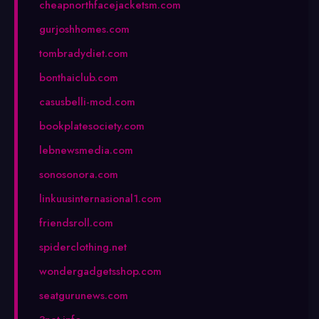
cheapnorthfacejacketsm.com
gurjoshhomes.com
tombradydiet.com
bonthaiclub.com
casusbelli-mod.com
bookplatesociety.com
lebnewsmedia.com
sonosonora.com
linkuusinternasional1.com
friendsroll.com
spiderclothing.net
wondergadgetsshop.com
seatgurunews.com