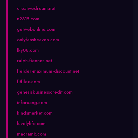
creativedream.net
n2315.com
getwebonline.com
onlyfansheaven.com
lky08.com
ralph-fiennes.net
fielder-maximum-discount.net
fitfllex.com
genesisbusinesscredit.com
inforuang.com
kindsmarket.com
luvelylife.com
macramb.com