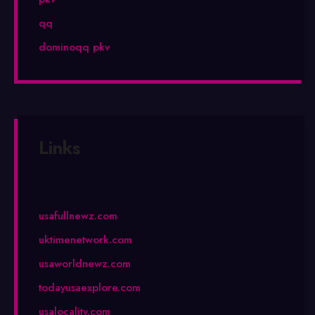
qq
dominoqq pkv
Links
usafullnewz.com
uktimenetwork.com
usaworldnewz.com
todayusaexplore.com
usalocality.com