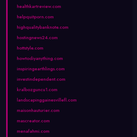
healthkartreview.com
helpquitporn.com
highqualitybanknote.com
hostingnews24.com
hottstyle.com
howtodiyanything.com
inspiringearthlings.com
investindependent.com
kralbozguncu1.com
landscapinggainesvillefl.com
maisonhauturier.com
mascreator.com
menafahmi.com