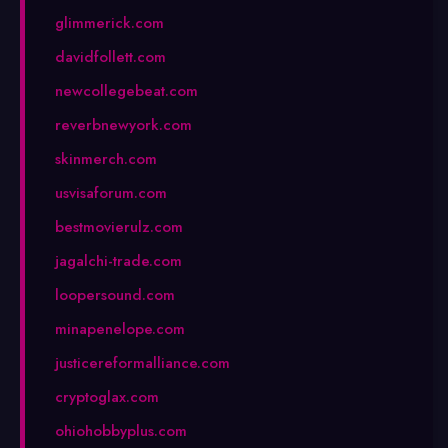
glimmerick.com
davidfollett.com
newcollegebeat.com
reverbnewyork.com
skinmerch.com
usvisaforum.com
bestmovierulz.com
jagalchi-trade.com
loopersound.com
minapenelope.com
justicereformalliance.com
cryptoglax.com
ohiohobbyplus.com