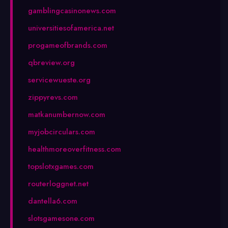
gamblingcasinonews.com
universitiesofamerica.net
progameofbrands.com
qbreview.org
servicewueste.org
zippyrevs.com
matkanumbernow.com
myjobcirculars.com
healthmoreoverfitness.com
topslotxgames.com
routerloggnet.net
dantella6.com
slotsgamesone.com