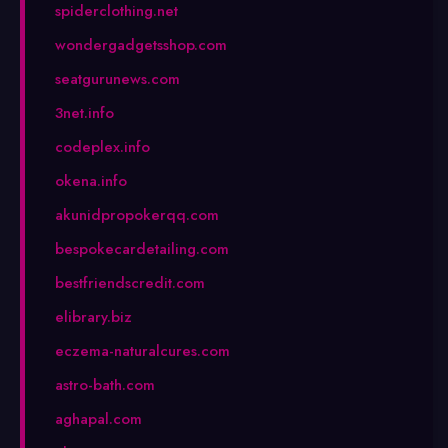
spiderclothing.net
wondergadgetsshop.com
seatgurunews.com
3net.info
codeplex.info
okena.info
akunidpropokerqq.com
bespokecardetailing.com
bestfriendscredit.com
elibrary.biz
eczema-naturalcures.com
astro-bath.com
aghapal.com