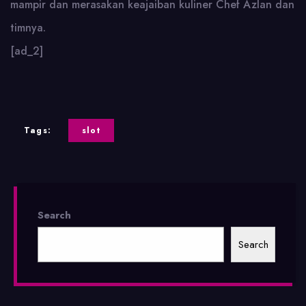
mampir dan merasakan keajaiban kuliner Chef Azlan dan
timnya.
[ad_2]
Tags:
slot
Search
Search