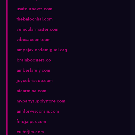
usafournewz.com
thebalochhal.com
vehicularmaster.com
vibesaccent.com
ampajavierdemiguel.org
brainboosters.co
amberlately.com
joycebriscoe.com
aicarmina.com
mypartysupplystore.com
annforwisconsin.com
findjaipur.com
cultofjim.com