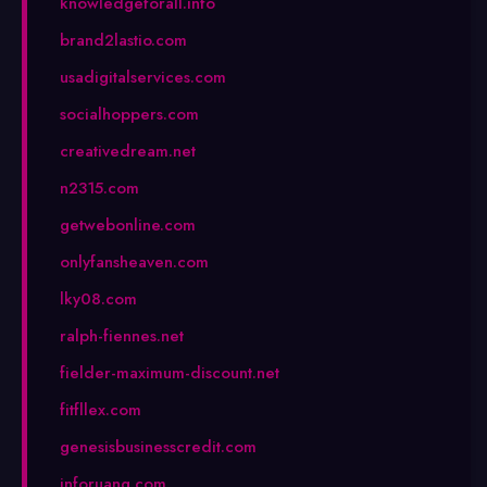
knowledgeforall.info
brand2lastio.com
usadigitalservices.com
socialhoppers.com
creativedream.net
n2315.com
getwebonline.com
onlyfansheaven.com
lky08.com
ralph-fiennes.net
fielder-maximum-discount.net
fitfllex.com
genesisbusinesscredit.com
inforuang.com