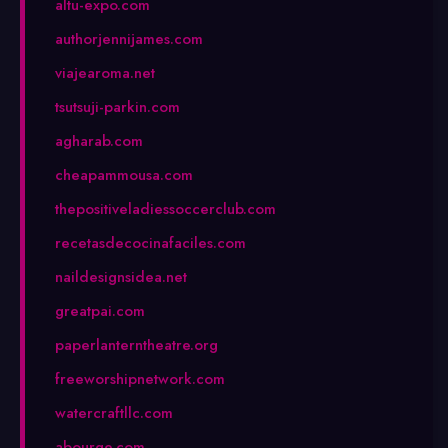
altu-expo.com
authorjennijames.com
viajearoma.net
tsutsuji-parkin.com
agharab.com
cheapammousa.com
thepositiveladiessoccerclub.com
recetasdecocinafaciles.com
naildesignsidea.net
greatpai.com
paperlanterntheatre.org
freeworshipnetwork.com
watercraftllc.com
abourge.com