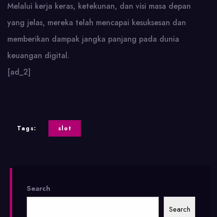
Melalui kerja keras, ketekunan, dan visi masa depan
yang jelas, mereka telah mencapai kesuksesan dan
memberikan dampak jangka panjang pada dunia
keuangan digital.
[ad_2]
Tags:
slot
Search
Search