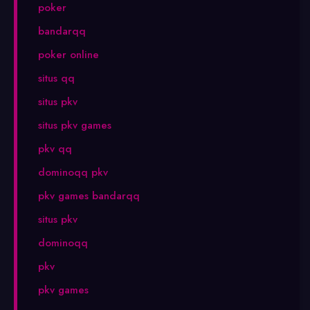
poker
bandarqq
poker online
situs qq
situs pkv
situs pkv games
pkv qq
dominoqq pkv
pkv games bandarqq
situs pkv
dominoqq
pkv
pkv games