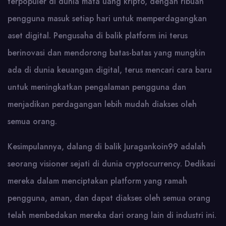
terpopuler di dunia mata uang kripto, dengan ribuan
pengguna masuk setiap hari untuk memperdagangkan
aset digital. Pengusaha di balik platform ini terus
berinovasi dan mendorong batas-batas yang mungkin
ada di dunia keuangan digital, terus mencari cara baru
untuk meningkatkan pengalaman pengguna dan
menjadikan perdagangan lebih mudah diakses oleh
semua orang.
Kesimpulannya, dalang di balik Juragankoin99 adalah
seorang visioner sejati di dunia cryptocurrency. Dedikasi
mereka dalam menciptakan platform yang ramah
pengguna, aman, dan dapat diakses oleh semua orang
telah membedakan mereka dari orang lain di industri ini.