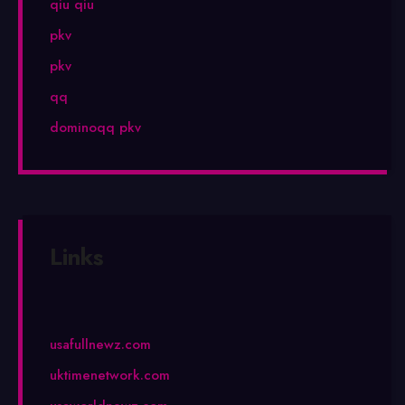
qiu qiu
pkv
pkv
qq
dominoqq pkv
Links
usafullnewz.com
uktimenetwork.com