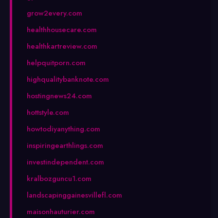
grow2every.com
healthhousecare.com
healthkartreview.com
helpquitporn.com
highqualitybanknote.com
hostingnews24.com
hottstyle.com
howtodiyanything.com
inspiringearthlings.com
investindependent.com
kralbozguncu1.com
landscapinggainesvillefl.com
maisonhauturier.com