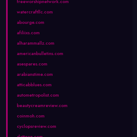
freeworshipnetwork.com
watercraftllc.com
abourge.com
afiliixs.com
alharammallz.com
americanbulletins.com
asespares.com
arabianstime.com
atticabblues.com
autometropolist.com
beautycreamreview.com
coinmoh.com
cyclopsreview.com
dattgen.com