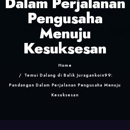
Dalam Perjalanan
Pengusaha
Menuju
Kesuksesan
Home
Temui Dalang di Balik Juragankoin99:
Pandangan Dalam Perjalanan Pengusaha Menuju
Kesuksesan