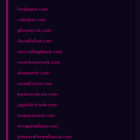
findjaipur.com
cultofjim.com
glimmerick.com
davidfollett.com
newcollegebeat.com
reverbnewyork.com
skinmerch.com
usvisaforum.com
bestmovierulz.com
jagalchi-trade.com
loopersound.com
minapenelope.com
justicereformalliance.com