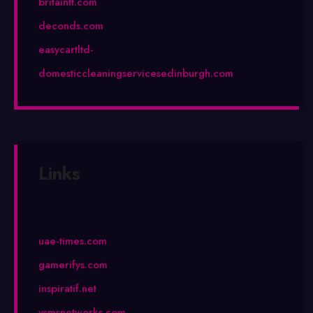
britaintt.com
deconds.com
easycartltd-
domesticcleaningservicesedinburgh.com
Links
uae-times.com
gamerifys.com
inspiratif.net
vsmsnetworks.com