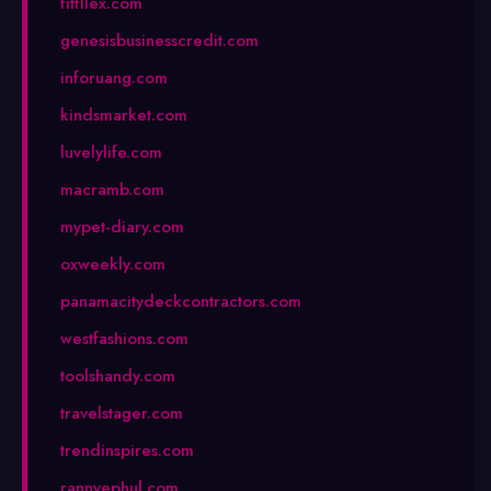
fitfllex.com
genesisbusinesscredit.com
inforuang.com
kindsmarket.com
luvelylife.com
macramb.com
mypet-diary.com
oxweekly.com
panamacitydeckcontractors.com
westfashions.com
toolshandy.com
travelstager.com
trendinspires.com
rannyephul.com