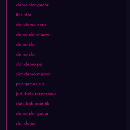
demo slot gacor
link slot
slot demo zeus
demo slot maxwin
demo slot
demo slot
slot demo pg
slot demo maxwin
pkv games qq
judi bola terpercaya
data keluaran hk
demo slot gacor
slot demo