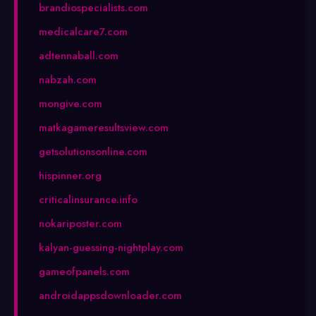
brandiospecialists.com
medicalcare7.com
adtennaball.com
nabzah.com
mongive.com
matkagameresultsview.com
getsolutionsonline.com
hispinner.org
criticalinsurance.info
nokariposter.com
kalyan-guessing-nightplay.com
gameofpanels.com
androidappsdownloader.com