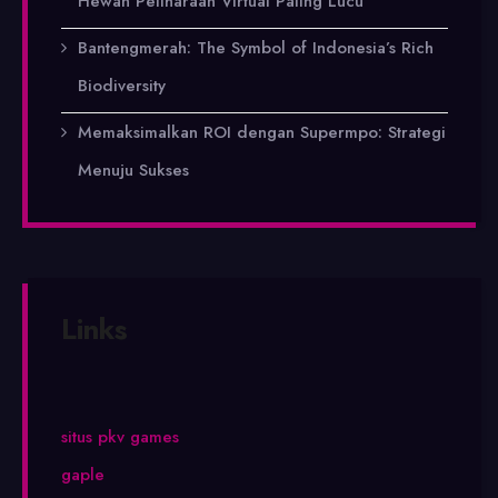
Hewan Peliharaan Virtual Paling Lucu
Bantengmerah: The Symbol of Indonesia’s Rich
Biodiversity
Memaksimalkan ROI dengan Supermpo: Strategi
Menuju Sukses
Links
situs pkv games
gaple