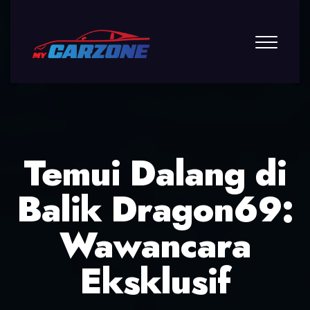
Temui Dalang di
Balik Dragon69:
Wawancara
Eksklusif