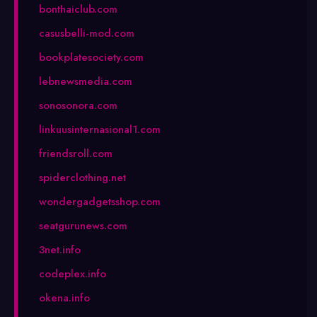
bonthaiclub.com
casusbelli-mod.com
bookplatesociety.com
lebnewsmedia.com
sonosonora.com
linkuusinternasional1.com
friendsroll.com
spiderclothing.net
wondergadgetsshop.com
seatgurunews.com
3net.info
codeplex.info
okena.info