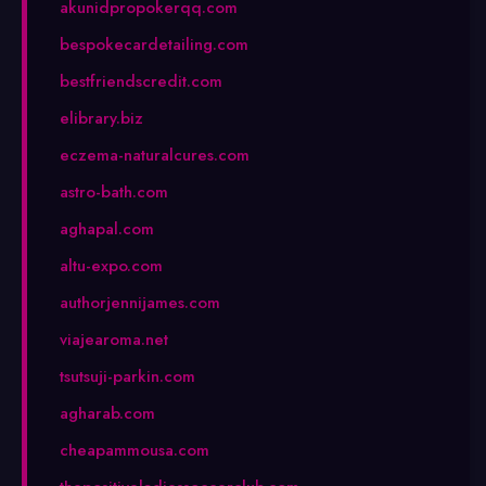
akunidpropokerqq.com
bespokecardetailing.com
bestfriendscredit.com
elibrary.biz
eczema-naturalcures.com
astro-bath.com
aghapal.com
altu-expo.com
authorjennijames.com
viajearoma.net
tsutsuji-parkin.com
agharab.com
cheapammousa.com