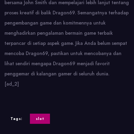
bersama John Smith dan mempelajari lebih lanjut tentang
proses kreatif di balik Dragon69. Semangatnya terhadap
pengembangan game dan komitmennya untuk
menghadirkan pengalaman bermain game terbaik
terpancar di setiap aspek game. Jika Anda belum sempat
mencoba Dragon69, pastikan untuk mencobanya dan
lihat sendiri mengapa Dragon69 menjadi favorit
penggemar di kalangan gamer di seluruh dunia.
[ad_2]
Tags:
slot