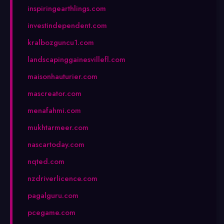
inspiringearthlings.com
investindependent.com
kralbozguncu1.com
landscapinggainesvillefl.com
maisonhauturier.com
mascreator.com
menafahmi.com
mukhtarmeer.com
nascartoday.com
nqted.com
nzdriverlicence.com
pagalguru.com
pcegame.com