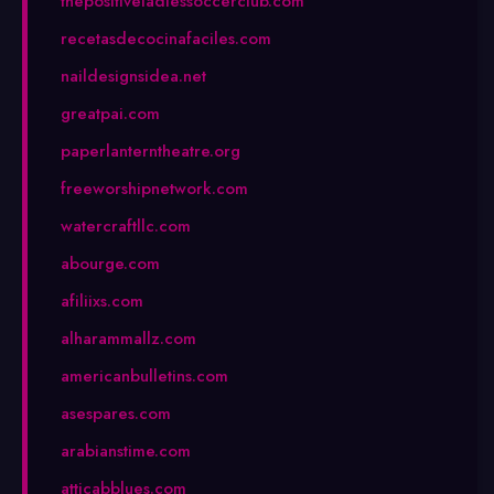
thepositiveladiessoccerclub.com
recetasdecocinafaciles.com
naildesignsidea.net
greatpai.com
paperlanterntheatre.org
freeworshipnetwork.com
watercraftllc.com
abourge.com
afiliixs.com
alharammallz.com
americanbulletins.com
asespares.com
arabianstime.com
atticabblues.com