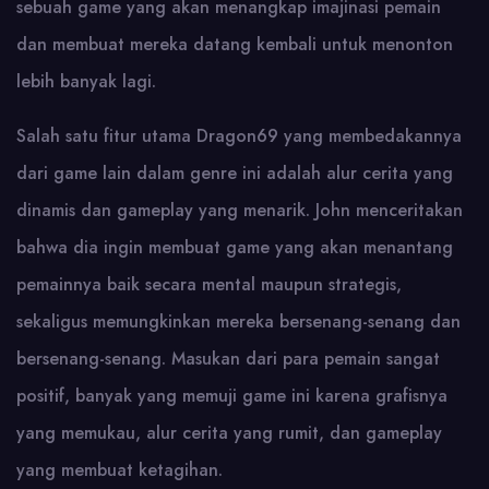
sebuah game yang akan menangkap imajinasi pemain
dan membuat mereka datang kembali untuk menonton
lebih banyak lagi.
Salah satu fitur utama Dragon69 yang membedakannya
dari game lain dalam genre ini adalah alur cerita yang
dinamis dan gameplay yang menarik. John menceritakan
bahwa dia ingin membuat game yang akan menantang
pemainnya baik secara mental maupun strategis,
sekaligus memungkinkan mereka bersenang-senang dan
bersenang-senang. Masukan dari para pemain sangat
positif, banyak yang memuji game ini karena grafisnya
yang memukau, alur cerita yang rumit, dan gameplay
yang membuat ketagihan.