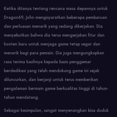
Ketika ditanya tentang rencana masa depannya untuk
Dragon69, John mengisyaratkan beberapa pembaruan
dan perluasan menarik yang sedang dikerjakan. Dia
menyebutkan bahwa dia terus mengerjakan fitur dan
konten baru untuk menjaga game tetap segar dan
menarik bagi para pemain. Dia juga mengungkapkan
rasa terima kasihnya kepada basis penggemar
berdedikasi yang telah mendukung game ini sejak
diluncurkan, dan berjanji untuk terus memberikan
pengalaman bermain game berkualitas tinggi di tahun-
tahun mendatang.
Sebagai kesimpulan, sangat menyenangkan bisa duduk