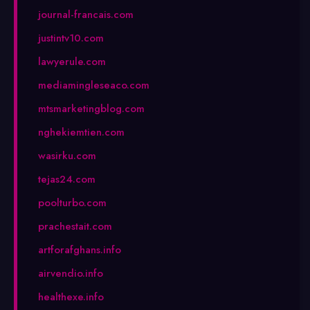
journal-francais.com
justintv10.com
lawyerule.com
mediamingleseaco.com
mtsmarketingblog.com
nghekiemtien.com
wasirku.com
tejas24.com
poolturbo.com
prachestait.com
artforafghans.info
airvendio.info
healthexe.info