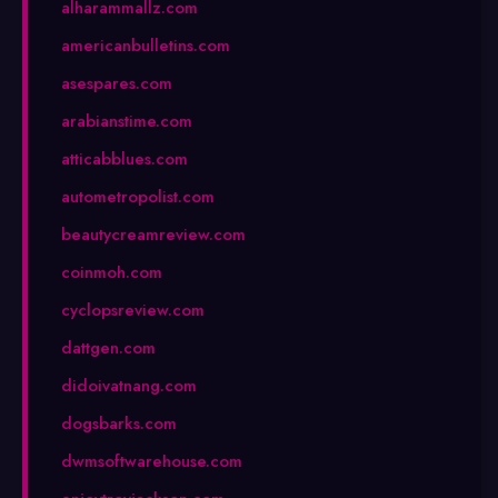
alharammallz.com
americanbulletins.com
asespares.com
arabianstime.com
atticabblues.com
autometropolist.com
beautycreamreview.com
coinmoh.com
cyclopsreview.com
dattgen.com
didoivatnang.com
dogsbarks.com
dwmsoftwarehouse.com