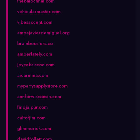
thebalochhal.com
vehicularmaster.com
vibesaccent.com
ampajavierdemiguel.org
brainboosters.co
amberlately.com
joycebriscoe.com
aicarmina.com
mypartysupplystore.com
annforwisconsin.com
findjaipur.com
cultofjim.com
glimmerick.com
davidfollett.com