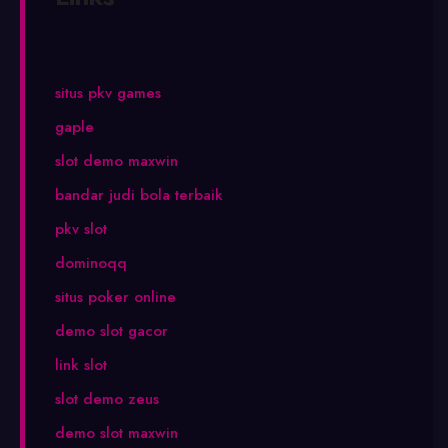
situs pkv games
gaple
slot demo maxwin
bandar judi bola terbaik
pkv slot
dominoqq
situs poker online
demo slot gacor
link slot
slot demo zeus
demo slot maxwin