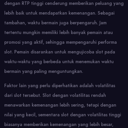
dengan RTP tinggi cenderung memberikan peluang yang
lebih baik untuk mendapatkan kemenangan. Sebagai
tambahan, waktu bermain juga berpengaruh. Jam
tertentu mungkin memiliki lebih banyak pemain atau
promosi yang aktif, sehingga mempengaruhi performa
slot. Pemain disarankan untuk mengujicoba slot pada
waktu-waktu yang berbeda untuk menemukan waktu
bermain yang paling menguntungkan.
Faktor lain yang perlu diperhatikan adalah volatilitas
dari slot tersebut. Slot dengan volatilitas rendah
menawarkan kemenangan lebih sering, tetapi dengan
nilai yang kecil, sementara slot dengan volatilitas tinggi
biasanya memberikan kemenangan yang lebih besar,