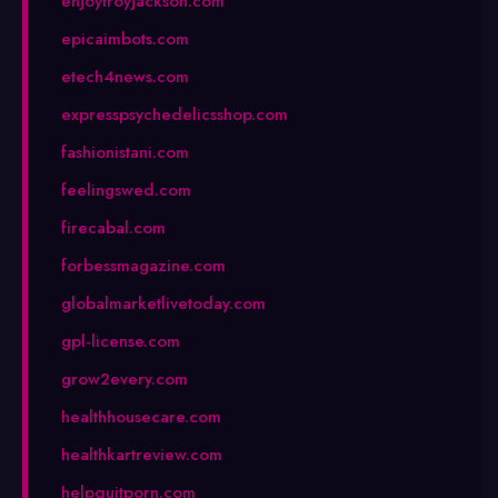
enjoytroyjackson.com
epicaimbots.com
etech4news.com
expresspsychedelicsshop.com
fashionistani.com
feelingswed.com
firecabal.com
forbessmagazine.com
globalmarketlivetoday.com
gpl-license.com
grow2every.com
healthhousecare.com
healthkartreview.com
helpquitporn.com