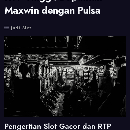
Maxwin dengan Pulsa
Judi Slot
Pengertian Slot Gacor dan RTP