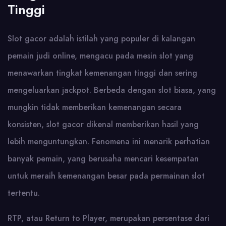
Tinggi
Slot gacor adalah istilah yang populer di kalangan
pemain judi online, mengacu pada mesin slot yang
menawarkan tingkat kemenangan tinggi dan sering
mengeluarkan jackpot. Berbeda dengan slot biasa, yang
mungkin tidak memberikan kemenangan secara
konsisten, slot gacor dikenal memberikan hasil yang
lebih menguntungkan. Fenomena ini menarik perhatian
banyak pemain, yang berusaha mencari kesempatan
untuk meraih kemenangan besar pada permainan slot
tertentu.
RTP, atau Return to Player, merupakan persentase dari