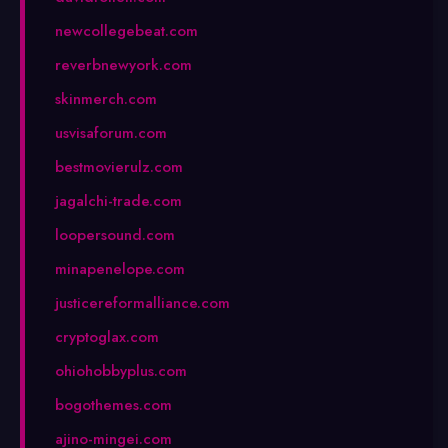
newcollegebeat.com
reverbnewyork.com
skinmerch.com
usvisaforum.com
bestmovierulz.com
jagalchi-trade.com
loopersound.com
minapenelope.com
justicereformalliance.com
cryptoglax.com
ohiohobbyplus.com
bogothemes.com
ajino-mingei.com