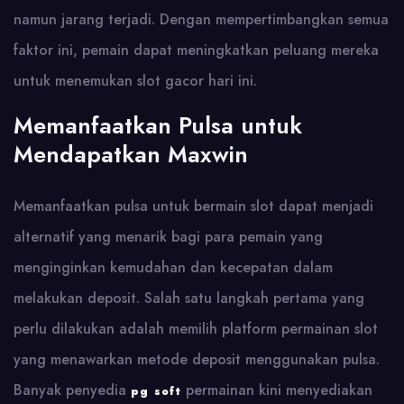
namun jarang terjadi. Dengan mempertimbangkan semua
faktor ini, pemain dapat meningkatkan peluang mereka
untuk menemukan slot gacor hari ini.
Memanfaatkan Pulsa untuk
Mendapatkan Maxwin
Memanfaatkan pulsa untuk bermain slot dapat menjadi
alternatif yang menarik bagi para pemain yang
menginginkan kemudahan dan kecepatan dalam
melakukan deposit. Salah satu langkah pertama yang
perlu dilakukan adalah memilih platform permainan slot
yang menawarkan metode deposit menggunakan pulsa.
Banyak penyedia
permainan kini menyediakan
pg soft