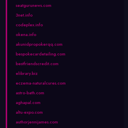
seatgurunews.com
3net.info
codeplex.info
okena.info
akunidpropokerqq.com
bespokecardetailing.com
bestfriendscredit.com
elibrary.biz
eczema-naturalcures.com
astro-bath.com
aghapal.com
altu-expo.com
authorjennijames.com