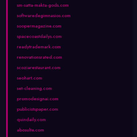
sm-satta-makta-gods.com
softwaredegimnasios.com
soopermagazine.com
spacecoastdailys.com
readytrademark.com
renovationsrated.com
scoziarestaurant.com
seohart.com
set-cleaning.com
promodesignai.com
publicistspaper.com
quindaily.com
abosulte.com