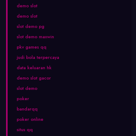
demo slot
demo slot
slot demo pg
slot demo maxwin
pkv games qq
judi bola terpercaya
data keluaran hk
demo slot gacor
slot demo
poker
bandarqq
poker online
situs qq