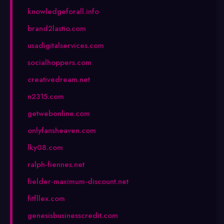
knowledgeforall.info
brand2lastio.com
usadigitalservices.com
socialhoppers.com
creativedream.net
n2315.com
getwebonline.com
onlyfansheaven.com
lky08.com
ralph-fiennes.net
fielder-maximum-discount.net
fitfllex.com
genesisbusinesscredit.com