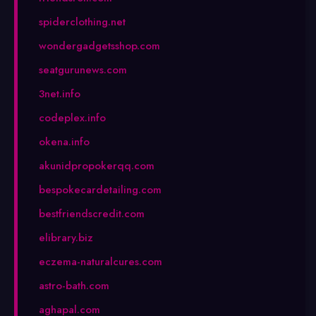
spiderclothing.net
wondergadgetsshop.com
seatgurunews.com
3net.info
codeplex.info
okena.info
akunidpropokerqq.com
bespokecardetailing.com
bestfriendscredit.com
elibrary.biz
eczema-naturalcures.com
astro-bath.com
aghapal.com