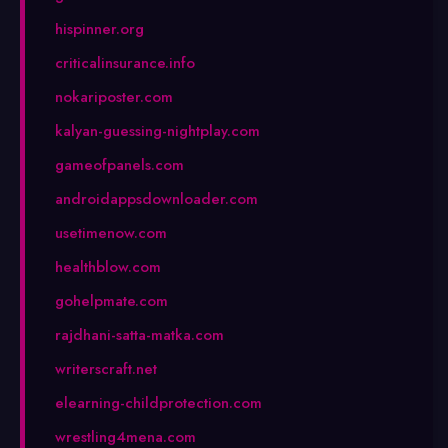
hispinner.org
criticalinsurance.info
nokariposter.com
kalyan-guessing-nightplay.com
gameofpanels.com
androidappsdownloader.com
usetimenow.com
healthblow.com
gohelpmate.com
rajdhani-satta-matka.com
writerscraft.net
elearning-childprotection.com
wrestling4mena.com