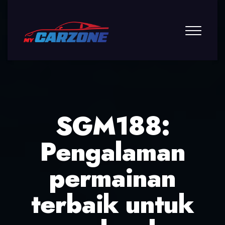
SGM188:
Pengalaman
permainan
terbaik untuk