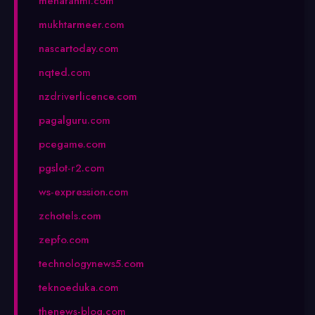
menafahmi.com
mukhtarmeer.com
nascartoday.com
nqted.com
nzdriverlicence.com
pagalguru.com
pcegame.com
pgslot-r2.com
ws-expression.com
zchotels.com
zepfo.com
technologynews5.com
teknoeduka.com
thenews-blog.com