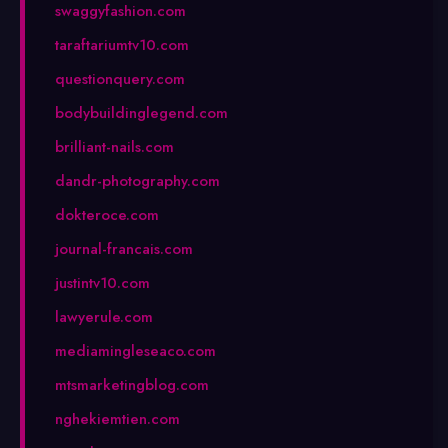
swaggyfashion.com
taraftariumtv10.com
questionquery.com
bodybuildinglegend.com
brilliant-nails.com
dandr-photography.com
dokteroce.com
journal-francais.com
justintv10.com
lawyerule.com
mediamingleseaco.com
mtsmarketingblog.com
nghekiemtien.com