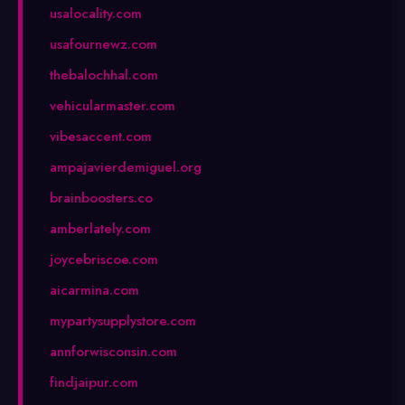
usalocality.com
usafournewz.com
thebalochhal.com
vehicularmaster.com
vibesaccent.com
ampajavierdemiguel.org
brainboosters.co
amberlately.com
joycebriscoe.com
aicarmina.com
mypartysupplystore.com
annforwisconsin.com
findjaipur.com