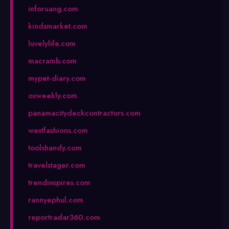
inforuang.com
kindsmarket.com
luvelylife.com
macramb.com
mypet-diary.com
oxweekly.com
panamacitydeckcontractors.com
westfashions.com
toolshandy.com
travelstager.com
trendinspires.com
rannyephul.com
reportradar360.com