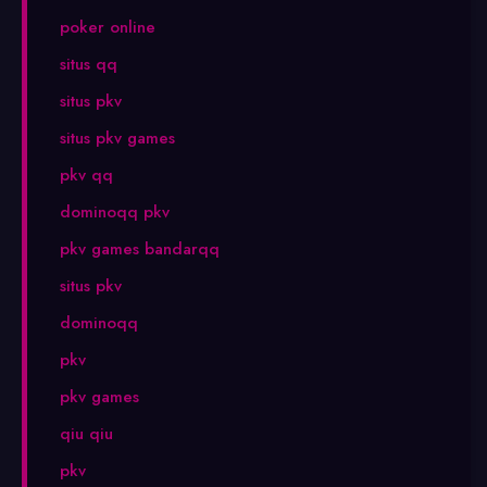
poker online
situs qq
situs pkv
situs pkv games
pkv qq
dominoqq pkv
pkv games bandarqq
situs pkv
dominoqq
pkv
pkv games
qiu qiu
pkv