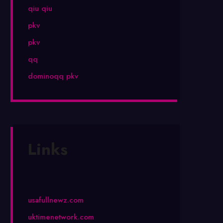
qiu qiu
pkv
pkv
qq
dominoqq pkv
Links
usafullnewz.com
uktimenetwork.com