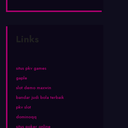
Links
situs pkv games
gaple
slot demo maxwin
bandar judi bola terbaik
pkv slot
dominoqq
situs poker online