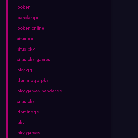
poker
bandarqq
poker online
situs qq
situs pkv
situs pkv games
pkv qq
dominoqq pkv
pkv games bandarqq
situs pkv
dominoqq
pkv
pkv games