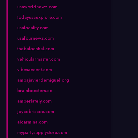
usaworldnewz.com
todayusaexplore.com
usalocality.com
usafournewz.com
thebalochhal.com
vehicularmaster.com
vibesaccent.com
ampajavierdemiguel.org
brainboosters.co
amberlately.com
joycebriscoe.com
aicarmina.com
mypartysupplystore.com