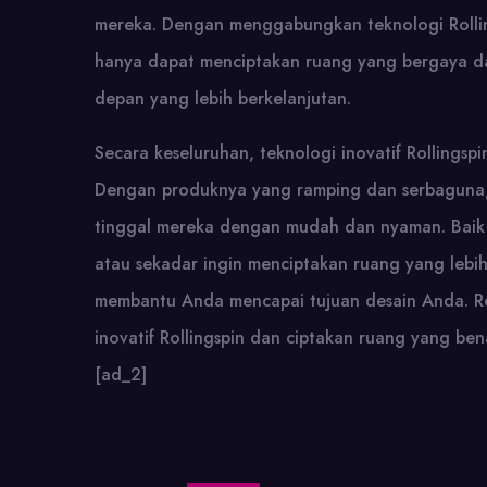
mereka. Dengan menggabungkan teknologi Rollin
hanya dapat menciptakan ruang yang bergaya da
depan yang lebih berkelanjutan.
Secara keseluruhan, teknologi inovatif Rollingsp
Dengan produknya yang ramping dan serbaguna
tinggal mereka dengan mudah dan nyaman. Baik 
atau sekadar ingin menciptakan ruang yang lebih 
membantu Anda mencapai tujuan desain Anda. R
inovatif Rollingspin dan ciptakan ruang yang ben
[ad_2]