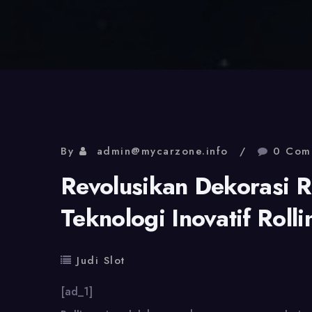
By
admin@mycarzone.info
0 Com
Revolusikan Dekorasi
Teknologi Inovatif Roll
Judi Slot
[ad_1]