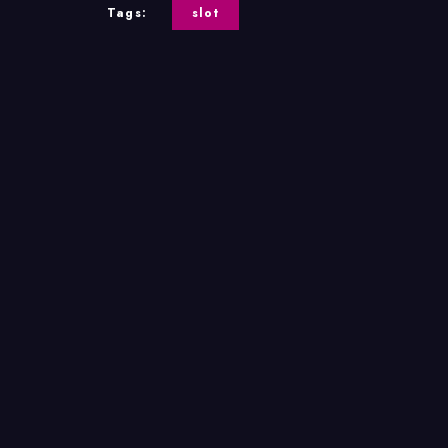
Tags:
slot