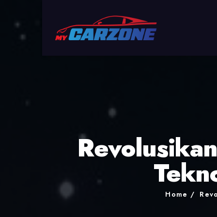
Revolusika
Tekno
Home
Revo