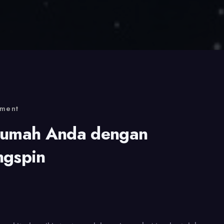
ment
 Rumah Anda dengan
ingspin