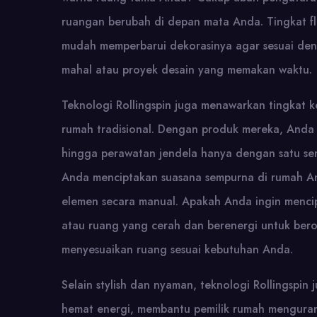
ruangan berubah di depan mata Anda. Tingkat fl
mudah memperbarui dekorasinya agar sesuai deng
mahal atau proyek desain yang memakan waktu.
Teknologi Rollingspin juga menawarkan tingkat k
rumah tradisional. Dengan produk mereka, Anda
hingga perawatan jendela hanya dengan satu sen
Anda menciptakan suasana sempurna di rumah An
elemen secara manual. Apakah Anda ingin menci
atau ruang yang cerah dan berenergi untuk ber
menyesuaikan ruang sesuai kebutuhan Anda.
Selain stylish dan nyaman, teknologi Rollingspi
hemat energi, membantu pemilik rumah menguran