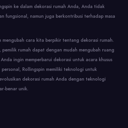
gspin ke dalam dekorasi rumah Anda, Anda tidak
n fungsional, namun juga berkontribusi terhadap masa
in mengubah cara kita berpikir tentang dekorasi rumah.
, pemilik rumah dapat dengan mudah mengubah ruang
Anda ingin memperbarui dekorasi untuk acara khusus
personal, Rollingspin memiliki teknologi untuk
evolusikan dekorasi rumah Anda dengan teknologi
ar-benar unik.