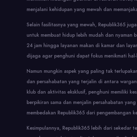
menjalani kehidupan yang mewah dan memanjak
Selain fasilitasnya yang mewah, Republik365 ju
untuk membuat hidup lebih mudah dan nyaman ba
24 jam hingga layanan makan di kamar dan layana
dijaga agar penghuni dapat fokus menikmati hal-
Namun mungkin aspek yang paling tak terlupaka
dan persahabatan yang terjalin di antara wargany
klub dan aktivitas eksklusif, penghuni memiliki
berpikiran sama dan menjalin persahabatan yang 
membedakan Republik365 dari pengembangan ke
Kesimpulannya, Republik365 lebih dari sekedar te