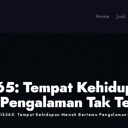
Home
Judi
65: Tempat Kehid
Pengalaman Tak T
lik365: Tempat Kehidupan Mewah Bertemu Pengalaman 