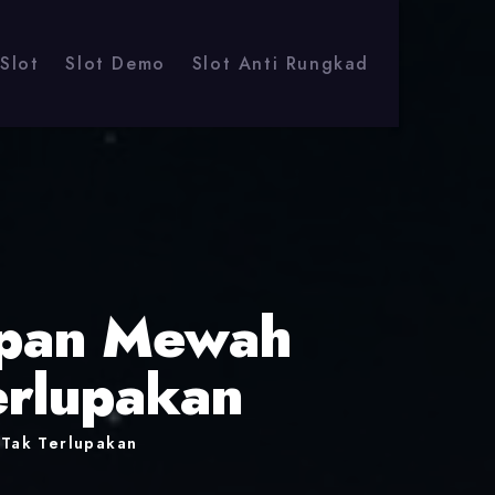
 Slot
Slot Demo
Slot Anti Rungkad
upan Mewah
erlupakan
Tak Terlupakan