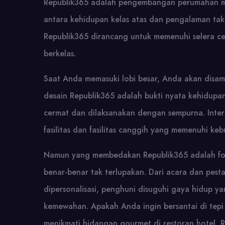
Republik365 adalah pengembangan perumahan 
antara kehidupan kelas atas dan pengalaman tak 
Republik365 dirancang untuk memenuhi selera c
berkelas.
Saat Anda memasuki lobi besar, Anda akan disa
desain Republik365 adalah bukti nyata kehidupa
cermat dan dilaksanakan dengan sempurna. Inte
fasilitas dan fasilitas canggih yang memenuhi k
Namun yang membedakan Republik365 adalah fo
benar-benar tak terlupakan. Dari acara dan pest
dipersonalisasi, penghuni disuguhi gaya hidup y
kemewahan. Apakah Anda ingin bersantai di tepi
menikmati hidangan gourmet di restoran hotel, 