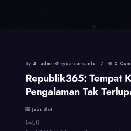
By
admin@mycarzone.info
0 Com
Republik365: Tempat 
Pengalaman Tak Terlup
Judi Slot
[ad_1]