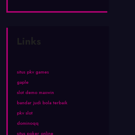
Links
situs pkv games
gaple
slot demo maxwin
bandar judi bola terbaik
pkv slot
dominoqq
situs poker online