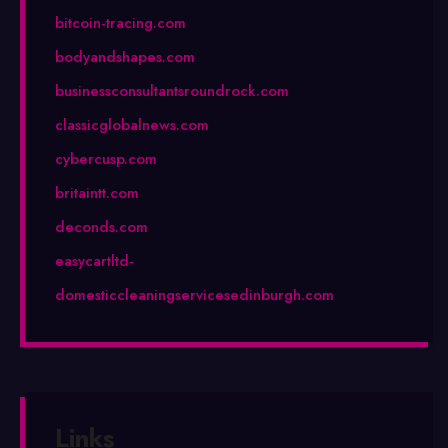
bitcoin-tracing.com
bodyandshapes.com
businessconsultantsroundrock.com
classicglobalnews.com
cybercusp.com
britaintt.com
deconds.com
easycartltd-
domesticcleaningservicesedinburgh.com
Links