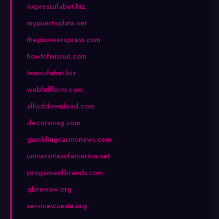
expressufabet.biz
mypuertoplata.net
thepioneerxpress.com
howtofixissue.com
teamufabet.biz
webfullform.com
allviddownload.com
decorsmag.com
gamblingcasinonews.com
universitiesofamerica.net
progameofbrands.com
qbreview.org
servicewueste.org