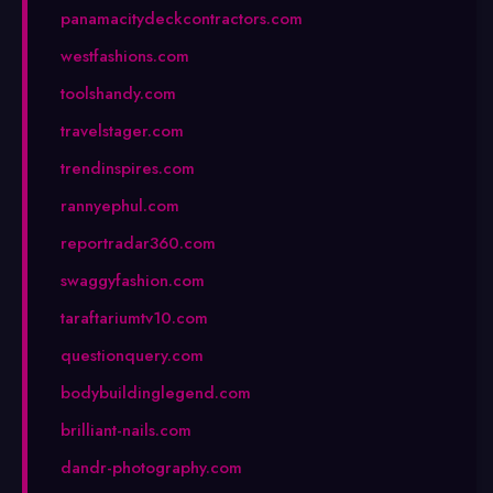
panamacitydeckcontractors.com
westfashions.com
toolshandy.com
travelstager.com
trendinspires.com
rannyephul.com
reportradar360.com
swaggyfashion.com
taraftariumtv10.com
questionquery.com
bodybuildinglegend.com
brilliant-nails.com
dandr-photography.com