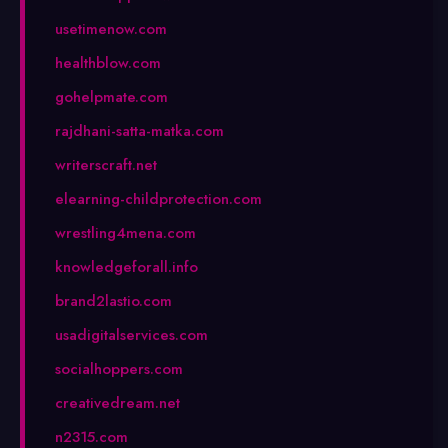
usetimenow.com
healthblow.com
gohelpmate.com
rajdhani-satta-matka.com
writerscraft.net
elearning-childprotection.com
wrestling4mena.com
knowledgeforall.info
brand2lastio.com
usadigitalservices.com
socialhoppers.com
creativedream.net
n2315.com