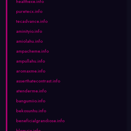
healthexe.info
puretecx.info
tecadvance.info
aminityio.info
amiolahu.info
ampacheme.info
ampullahu.info
aromaxme.info
asserthatecontrast.info
atenderme.info
bangumiio.info
bekosunhu.info
beneficialgrandiose.info
blomaio.info