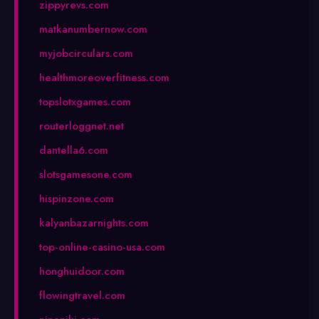
zippyrevs.com
matkanumbernow.com
myjobcirculars.com
healthmoreoverfitness.com
topslotxgames.com
routerloggnet.net
dantella6.com
slotsgamesone.com
hispinzone.com
kalyanbazarnights.com
top-online-casino-usa.com
honghuidoor.com
flowingtravel.com