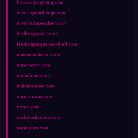
howtodiyanything.com
inspiringearthlings.com
investindependent.com
kralbozguncu1.com
landscapinggainesvillefl.com
maisonhauturier.com
mascreator.com
menafahmi.com
mukhtarmeer.com
nascartoday.com
nqted.com
nzdriverlicence.com
pagalguru.com