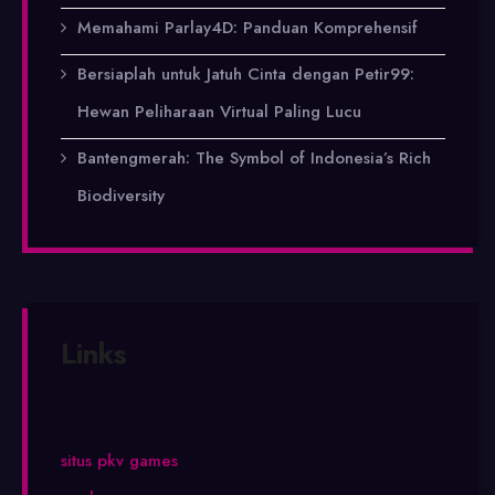
Memahami Parlay4D: Panduan Komprehensif
Bersiaplah untuk Jatuh Cinta dengan Petir99:
Hewan Peliharaan Virtual Paling Lucu
Bantengmerah: The Symbol of Indonesia’s Rich
Biodiversity
Links
situs pkv games