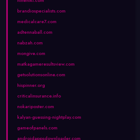
nineniki.com
brandiospecialists.com
medicalcare7.com
adtennaball.com
nabzah.com
mongive.com
matkagameresultsview.com
getsolutionsonline.com
hispinner.org
criticalinsurance.info
nokariposter.com
kalyan-guessing-nightplay.com
gameofpanels.com
androidappsdownloader.com