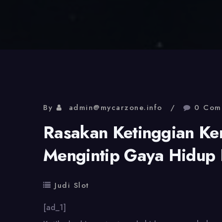
By
admin@mycarzone.info
0 Com
Rasakan Ketinggian Ke
Mengintip Gaya Hidup E
Judi Slot
[ad_1]