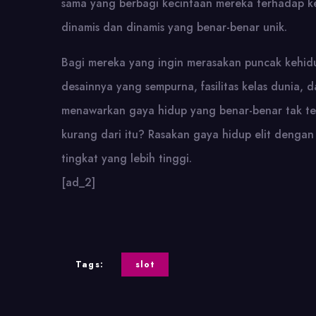
sama yang berbagi kecintaan mereka terhadap k
dinamis dan dinamis yang benar-benar unik.
Bagi mereka yang ingin merasakan puncak kehid
desainnya yang sempurna, fasilitas kelas dunia,
menawarkan gaya hidup yang benar-benar tak te
kurang dari itu? Rasakan gaya hidup elit denga
tingkat yang lebih tinggi.
[ad_2]
Tags:
slot