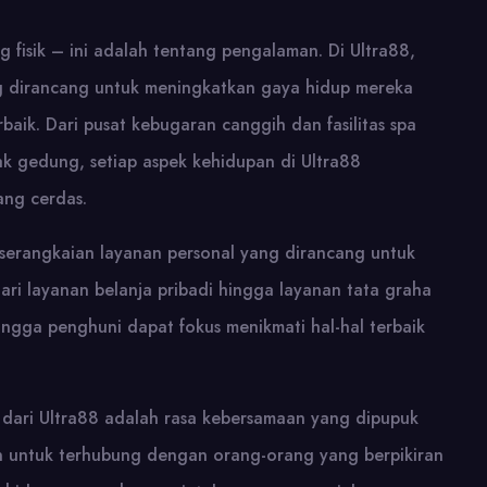
fisik – ini adalah tentang pengalaman. Di Ultra88,
ang dirancang untuk meningkatkan gaya hidup mereka
k. Dari pusat kebugaran canggih dan fasilitas spa
k gedung, setiap aspek kehidupan di Ultra88
ang cerdas.
 serangkaian layanan personal yang dirancang untuk
ri layanan belanja pribadi hingga layanan tata graha
ngga penghuni dapat fokus menikmati hal-hal terbaik
ari Ultra88 adalah rasa kebersamaan yang dipupuk
n untuk terhubung dengan orang-orang yang berpikiran