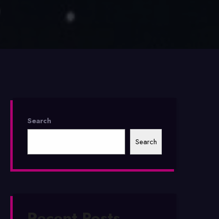
Search
Search
Recent Posts