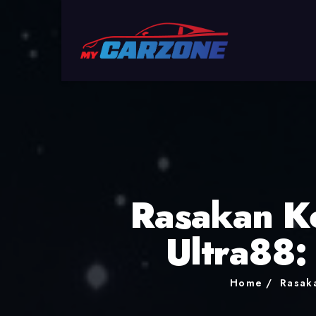
Rasakan K
Ultra88:
Home
Rasak