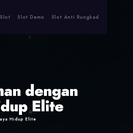
 Slot
Slot Demo
Slot Anti Rungkad
han dengan
dup Elite
ya Hidup Elite