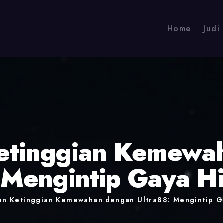
Home
Judi
etinggian Kemewa
 Mengintip Gaya Hi
an Ketinggian Kemewahan dengan Ultra88: Mengintip Ga