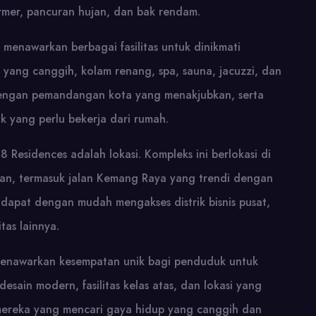
mer, pancuran hujan, dan bak rendam.
enawarkan berbagai fasilitas untuk dinikmati
 yang canggih, kolam renang, spa, sauna, jacuzzi, dan
dengan pemandangan kota yang menakjubkan, serta
k yang perlu bekerja dari rumah.
 Residences adalah lokasi. Kompleks ini berlokasi di
uran, termasuk jalan Kemang Raya yang trendi dengan
 dapat dengan mudah mengakses distrik bisnis pusat,
itas lainnya.
menawarkan kesempatan unik bagi penduduk untuk
sain modern, fasilitas kelas atas, dan lokasi yang
mereka yang mencari gaya hidup yang canggih dan