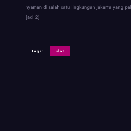
nyaman di salah satu lingkungan Jakarta yang pal
[ad_2]
Tags:
slot