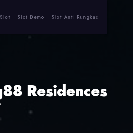
 Slot
Slot Demo
Slot Anti Rungkad
88 Residences
s