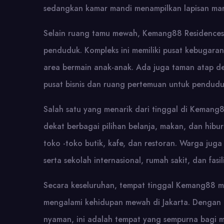
sedangkan kamar mandi menampilkan lapisan mar
Selain ruang tamu mewah, Kemang88 Residences m
penduduk. Kompleks ini memiliki pusat kebugaran
area bermain anak-anak. Ada juga taman atap 
pusat bisnis dan ruang pertemuan untuk pendudu
Salah satu yang menarik dari tinggal di Kemang88
dekat berbagai pilihan belanja, makan, dan hib
toko -toko butik, kafe, dan restoran. Warga juga
serta sekolah internasional, rumah sakit, dan fasil
Secara keseluruhan, tempat tinggal Kemang88 
mengalami kehidupan mewah di Jakarta. Dengan de
nyaman, ini adalah tempat yang sempurna bagi 