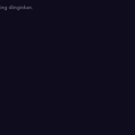
ing diinginkan.