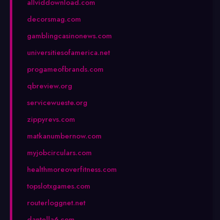
allviddownload.com
decorsmag.com
gamblingcasinonews.com
universitiesofamerica.net
progameofbrands.com
qbreview.org
servicewueste.org
zippyrevs.com
matkanumbernow.com
myjobcirculars.com
healthmoreoverfitness.com
topslotxgames.com
routerloggnet.net
dantella6.com