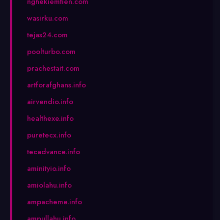
nghekiemtien.com
wasirku.com
tejas24.com
poolturbo.com
prachestait.com
artforafghans.info
airvendio.info
healthexe.info
puretecx.info
tecadvance.info
aminityio.info
amiolahu.info
ampacheme.info
ampullahu.info