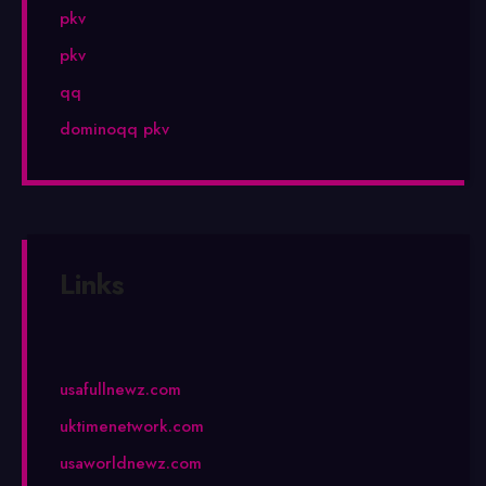
pkv
pkv
qq
dominoqq pkv
Links
usafullnewz.com
uktimenetwork.com
usaworldnewz.com