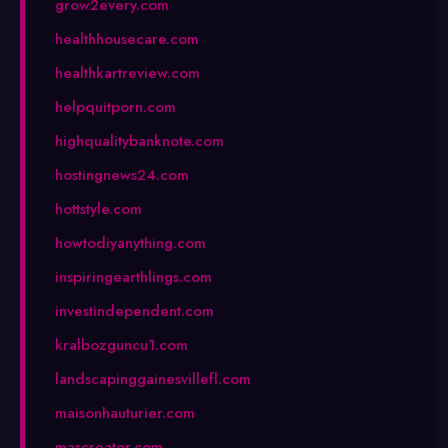
grow2every.com
healthhousecare.com
healthkartreview.com
helpquitporn.com
highqualitybanknote.com
hostingnews24.com
hottstyle.com
howtodiyanything.com
inspiringearthlings.com
investindependent.com
kralbozguncu1.com
landscapinggainesvillefl.com
maisonhauturier.com
mascreator.com