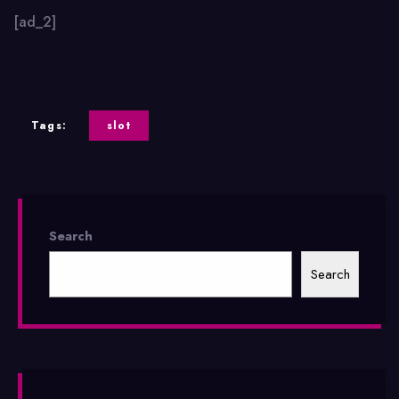
[ad_2]
Tags:
slot
Search
Search