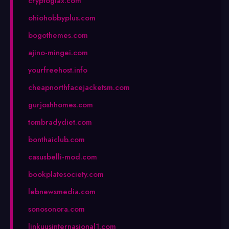
cryptoglax.com
ohiohobbyplus.com
bogothemes.com
ajino-mingei.com
yourfreehost.info
cheapnorthfacejacketsm.com
gurjoshhomes.com
tombradydiet.com
bonthaiclub.com
casusbelli-mod.com
bookplatesociety.com
lebnewsmedia.com
sonosonora.com
linkuusinternasional1.com