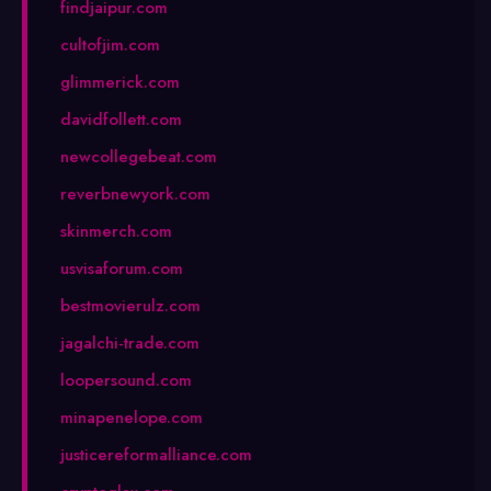
findjaipur.com
cultofjim.com
glimmerick.com
davidfollett.com
newcollegebeat.com
reverbnewyork.com
skinmerch.com
usvisaforum.com
bestmovierulz.com
jagalchi-trade.com
loopersound.com
minapenelope.com
justicereformalliance.com