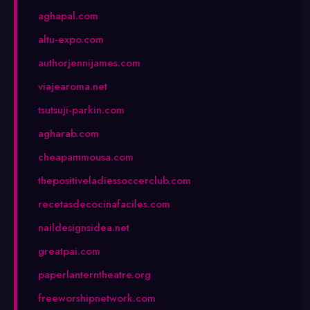
aghapal.com
altu-expo.com
authorjennijames.com
viajearoma.net
tsutsuji-parkin.com
agharab.com
cheapammousa.com
thepositiveladiessoccerclub.com
recetasdecocinafaciles.com
naildesignsidea.net
greatpai.com
paperlanterntheatre.org
freeworshipnetwork.com