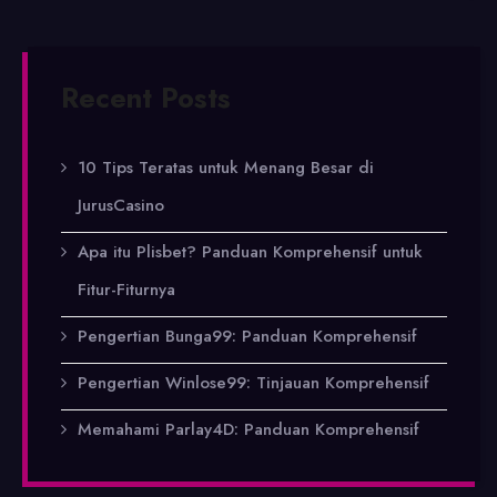
Recent Posts
10 Tips Teratas untuk Menang Besar di
JurusCasino
Apa itu Plisbet? Panduan Komprehensif untuk
Fitur-Fiturnya
Pengertian Bunga99: Panduan Komprehensif
Pengertian Winlose99: Tinjauan Komprehensif
Memahami Parlay4D: Panduan Komprehensif