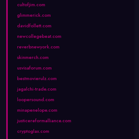
cultofjim.com
glimmerick.com
davidfollett.com
newcollegebeat.com
reverbnewyork.com
skinmerch.com
usvisaforum.com
bestmovierulz.com
jagalchi-trade.com
loopersound.com
minapenelope.com
justicereformalliance.com
cryptoglax.com