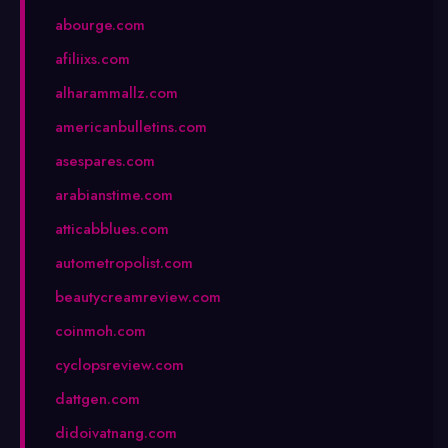
abourge.com
afiliixs.com
alharammallz.com
americanbulletins.com
asespares.com
arabianstime.com
atticabblues.com
autometropolist.com
beautycreamreview.com
coinmoh.com
cyclopsreview.com
dattgen.com
didoivatnang.com