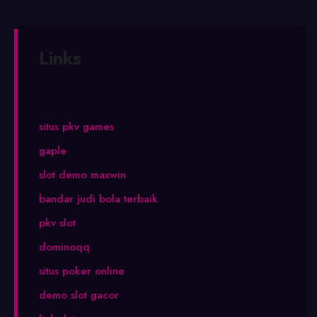
Links
situs pkv games
gaple
slot demo maxwin
bandar judi bola terbaik
pkv slot
dominoqq
situs poker online
demo slot gacor