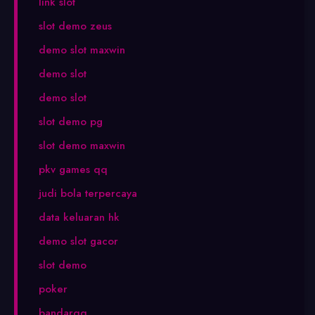
link slot
slot demo zeus
demo slot maxwin
demo slot
demo slot
slot demo pg
slot demo maxwin
pkv games qq
judi bola terpercaya
data keluaran hk
demo slot gacor
slot demo
poker
bandarqq