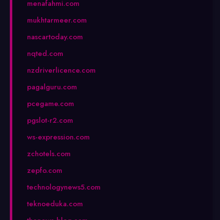
menafahmi.com
mukhtarmeer.com
nascartoday.com
nqted.com
nzdriverlicence.com
pagalguru.com
pcegame.com
pgslot-r2.com
ws-expression.com
zchotels.com
zepfo.com
technologynews5.com
teknoeduka.com