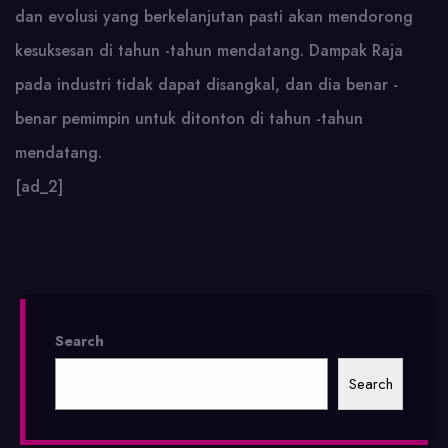
dan evolusi yang berkelanjutan pasti akan mendorong
kesuksesan di tahun -tahun mendatang. Dampak Raja
pada industri tidak dapat disangkal, dan dia benar -
benar pemimpin untuk ditonton di tahun -tahun
mendatang.
[ad_2]
Search
Search