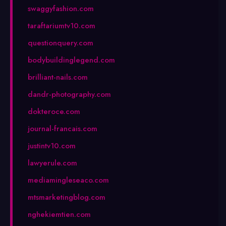
swaggyfashion.com
taraftariumtv10.com
questionquery.com
bodybuildinglegend.com
brilliant-nails.com
dandr-photography.com
dokteroce.com
journal-francais.com
justintv10.com
lawyerule.com
mediamingleseaco.com
mtsmarketingblog.com
nghekiemtien.com