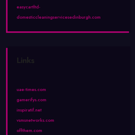
easycartltd-
domesticcleaningservicesedinburgh.com
Links
uae-times.com
gamerifys.com
inspiratif.net
vsmsnetworks.com
offthem.com