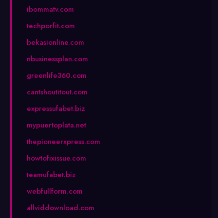
ibommatv.com
techporfit.com
bekasionline.com
nbusinessplan.com
greenlife360.com
cantshoutitout.com
expressufabet.biz
mypuertoplata.net
thepioneerxpress.com
howtofixissue.com
teamufabet.biz
webfullform.com
allviddownload.com