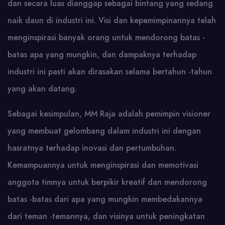
dan secara luas dianggap sebagai bintang yang sedang
naik daun di industri ini. Visi dan kepemimpinannya telah
menginspirasi banyak orang untuk mendorong batas -
batas apa yang mungkin, dan dampaknya terhadap
industri ini pasti akan dirasakan selama bertahun -tahun
yang akan datang.
Sebagai kesimpulan, MM Raja adalah pemimpin visioner
yang membuat gelombang dalam industri ini dengan
hasratnya terhadap inovasi dan pertumbuhan.
Kemampuannya untuk menginspirasi dan memotivasi
anggota timnya untuk berpikir kreatif dan mendorong
batas -batas dari apa yang mungkin membedakannya
dari teman -temannya, dan visinya untuk peningkatan