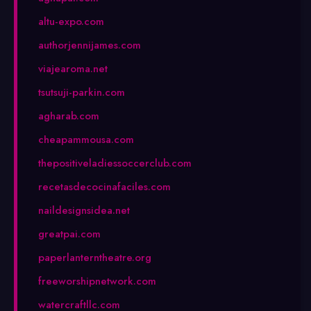
altu-expo.com
authorjennijames.com
viajearoma.net
tsutsuji-parkin.com
agharab.com
cheapammousa.com
thepositiveladiessoccerclub.com
recetasdecocinafaciles.com
naildesignsidea.net
greatpai.com
paperlanterntheatre.org
freeworshipnetwork.com
watercraftllc.com