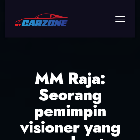
MM Raja:
Seorang
pemimpin
visioner yang