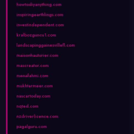
howtodiyanything.com
inspiringearthlings.com
investindependent.com
kralbozguncu1.com
landscapinggainesvillefl.com
maisonhauturier.com
mascreator.com
menafahmi.com
mukhtarmeer.com
nascartoday.com
nqted.com
nzdriverlicence.com
pagalguru.com