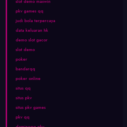
slot demo maxwin
pkv games qq
judi bola terpercaya
data keluaran hk
demo slot gacor
slot demo
poker
bandarqq
poker online
situs qq
situs pkv
situs pkv games
pkv qq
dominoqq pkv