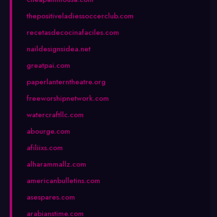
thepositiveladiessoccerclub.com
recetasdecocinafaciles.com
naildesignsidea.net
greatpai.com
paperlanterntheatre.org
freeworshipnetwork.com
watercraftllc.com
abourge.com
afiliixs.com
alharammallz.com
americanbulletins.com
asespares.com
arabianstime.com