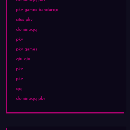
pkv games bandarqq
situs pkv
dominoqq
pkv
pkv games
qiu qiu
pkv
pkv
qq
dominoqq pkv