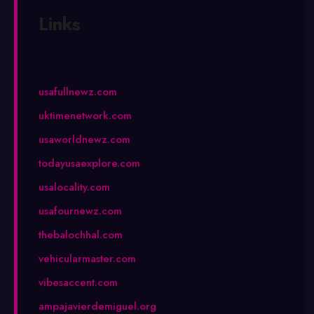
Links
usafullnewz.com
uktimenetwork.com
usaworldnewz.com
todayusaexplore.com
usalocality.com
usafournewz.com
thebalochhal.com
vehicularmaster.com
vibesaccent.com
ampajavierdemiguel.org