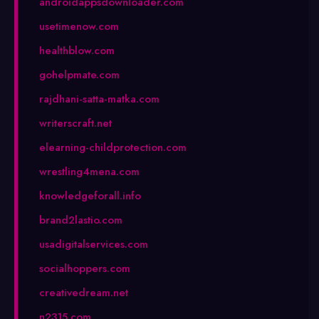
androidappsdownloader.com
usetimenow.com
healthblow.com
gohelpmate.com
rajdhani-satta-matka.com
writerscraft.net
elearning-childprotection.com
wrestling4mena.com
knowledgeforall.info
brand2lastio.com
usadigitalservices.com
socialhoppers.com
creativedream.net
n2315.com