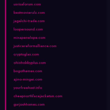
usvisaforum.com
bestmovierulz.com
jagalchi-trade.com
loopersound.com
minapenelope.com
justicereformalliance.com
cryptoglax.com
ohiohobbyplus.com
bogothemes.com
ajino-mingei.com
yourfreehost.info
cheapnorthfacejacketsm.com
gurjoshhomes.com