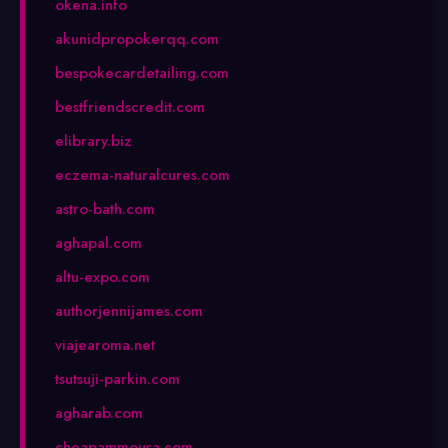
okena.info
akunidpropokerqq.com
bespokecardetailing.com
bestfriendscredit.com
elibrary.biz
eczema-naturalcures.com
astro-bath.com
aghapal.com
altu-expo.com
authorjennijames.com
viajearoma.net
tsutsuji-parkin.com
agharab.com
cheapammousa.com