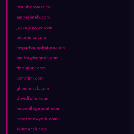
brainboosters.co
amberlately.com
joycebriscoe.com
aicarmina.com
mypartysupplystore.com
annforwisconsin.com
findjaipur.com
cultofjim.com
glimmerick.com
davidfollett.com
newcollegebeat.com
reverbnewyork.com
skinmerch.com