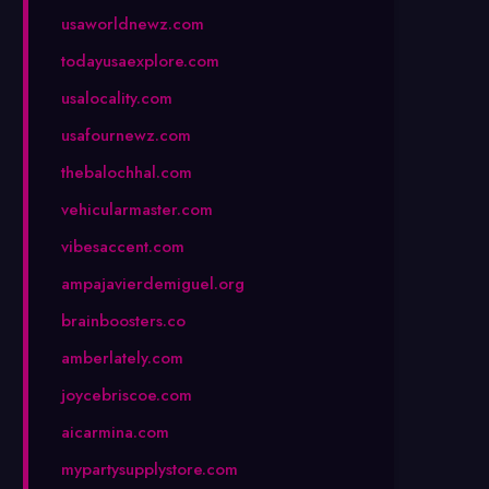
usaworldnewz.com
todayusaexplore.com
usalocality.com
usafournewz.com
thebalochhal.com
vehicularmaster.com
vibesaccent.com
ampajavierdemiguel.org
brainboosters.co
amberlately.com
joycebriscoe.com
aicarmina.com
mypartysupplystore.com