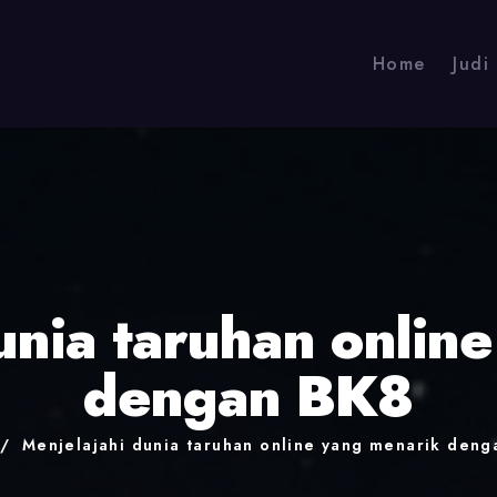
Home
Judi
unia taruhan onlin
dengan BK8
Menjelajahi dunia taruhan online yang menarik deng