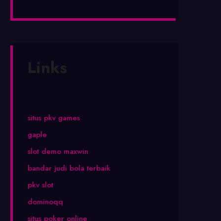
Links
situs pkv games
gaple
slot demo maxwin
bandar judi bola terbaik
pkv slot
dominoqq
situs poker online