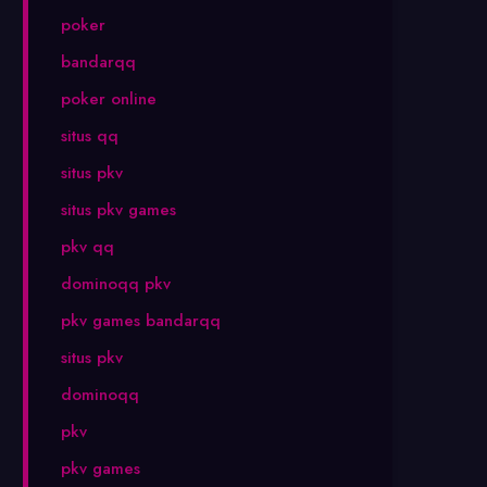
poker
bandarqq
poker online
situs qq
situs pkv
situs pkv games
pkv qq
dominoqq pkv
pkv games bandarqq
situs pkv
dominoqq
pkv
pkv games