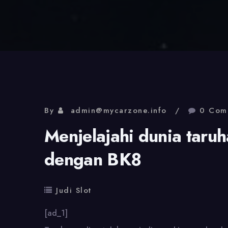
By
admin@mycarzone.info
0 Com
Menjelajahi dunia taru
dengan BK8
Judi Slot
[ad_1]