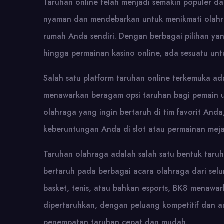
Taruhan online telah menjadi semakin populer d
nyaman dan mendebarkan untuk menikmati olahr
rumah Anda sendiri. Dengan berbagai pilihan yang
hingga permainan kasino online, ada sesuatu unt
Salah satu platform taruhan online terkemuka a
menawarkan beragam opsi taruhan bagi pemain u
olahraga yang ingin bertaruh di tim favorit And
keberuntungan Anda di slot atau permainan meja
Taruhan olahraga adalah salah satu bentuk taru
bertaruh pada berbagai acara olahraga dari sel
basket, tenis, atau bahkan esports, BK8 menawar
dipertaruhkan, dengan peluang kompetitif dan
penempatan taruhan cepat dan mudah.