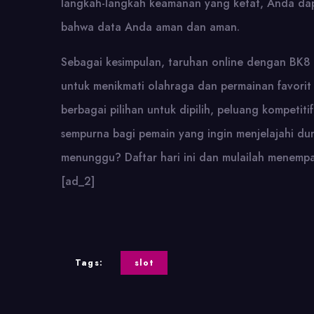
langkah-langkah keamanan yang ketat, Anda da
bahwa data Anda aman dan aman.
Sebagai kesimpulan, taruhan online dengan BK
untuk menikmati olahraga dan permainan favori
berbagai pilihan untuk dipilih, peluang kompetit
sempurna bagi pemain yang ingin menjelajahi du
menunggu? Daftar hari ini dan mulailah menem
[ad_2]
Tags:
slot