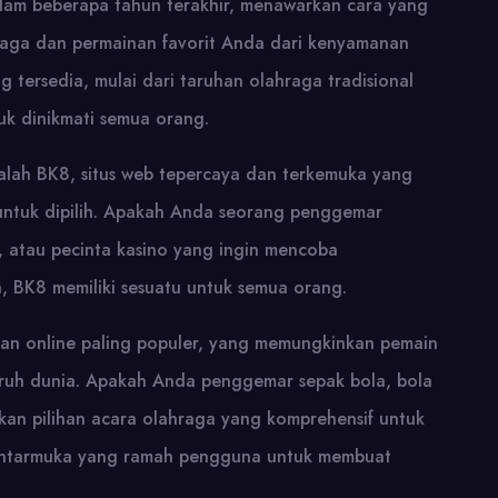
alam beberapa tahun terakhir, menawarkan cara yang
aga dan permainan favorit Anda dari kenyamanan
 tersedia, mulai dari taruhan olahraga tradisional
uk dinikmati semua orang.
dalah BK8, situs web tepercaya dan terkemuka yang
ntuk dipilih. Apakah Anda seorang penggemar
a, atau pecinta kasino yang ingin mencoba
, BK8 memiliki sesuatu untuk semua orang.
han online paling populer, yang memungkinkan pemain
uruh dunia. Apakah Anda penggemar sepak bola, bola
kan pilihan acara olahraga yang komprehensif untuk
 antarmuka yang ramah pengguna untuk membuat