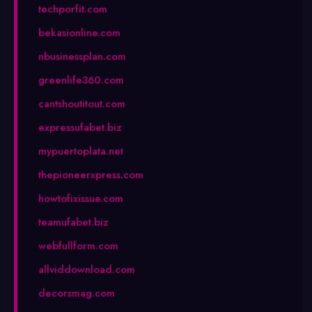
techporfit.com
bekasionline.com
nbusinessplan.com
greenlife360.com
cantshoutitout.com
expressufabet.biz
mypuertoplata.net
thepioneerxpress.com
howtofixissue.com
teamufabet.biz
webfullform.com
allviddownload.com
decorsmag.com