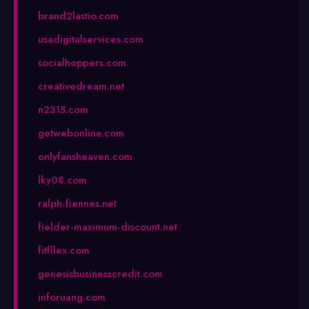
brand2lastio.com
usadigitalservices.com
socialhoppers.com
creativedream.net
n2315.com
getwebonline.com
onlyfansheaven.com
lky08.com
ralph-fiennes.net
fielder-maximum-discount.net
fitfllex.com
genesisbusinesscredit.com
inforuang.com