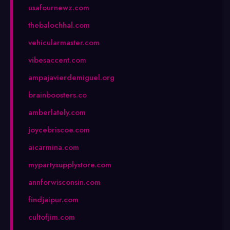
usafournewz.com
thebalochhal.com
vehicularmaster.com
vibesaccent.com
ampajavierdemiguel.org
brainboosters.co
amberlately.com
joycebriscoe.com
aicarmina.com
mypartysupplystore.com
annforwisconsin.com
findjaipur.com
cultofjim.com