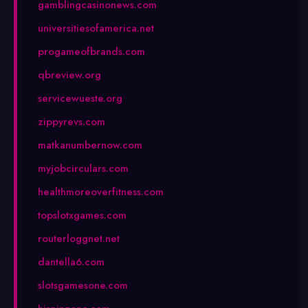
gamblingcasinonews.com
universitiesofamerica.net
progameofbrands.com
qbreview.org
servicewueste.org
zippyrevs.com
matkanumbernow.com
myjobcirculars.com
healthmoreoverfitness.com
topslotxgames.com
routerloggnet.net
dantella6.com
slotsgamesone.com