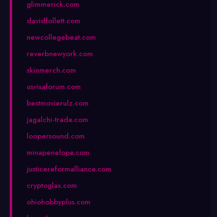
glimmerick.com
davidfollett.com
newcollegebeat.com
reverbnewyork.com
skinmerch.com
usvisaforum.com
bestmovierulz.com
jagalchi-trade.com
loopersound.com
minapenelope.com
justicereformalliance.com
cryptoglax.com
ohiohobbyplus.com