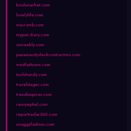
kindsmarket.com
luvelylife.com
macramb.com
mypet-diary.com
oxweekly.com
panamacitydeckcontractors.com
westfashions.com
toolshandy.com
travelstager.com
trendinspires.com
rannyephul.com
reportradar360.com
swaggyfashion.com