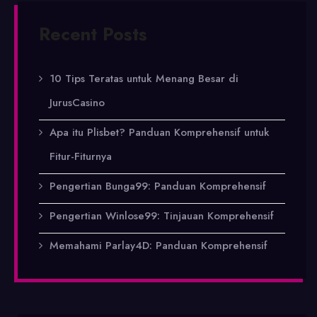
Recent Posts
10 Tips Teratas untuk Menang Besar di
JurusCasino
Apa itu Plisbet? Panduan Komprehensif untuk
Fitur-Fiturnya
Pengertian Bunga99: Panduan Komprehensif
Pengertian Winlose99: Tinjauan Komprehensif
Memahami Parlay4D: Panduan Komprehensif