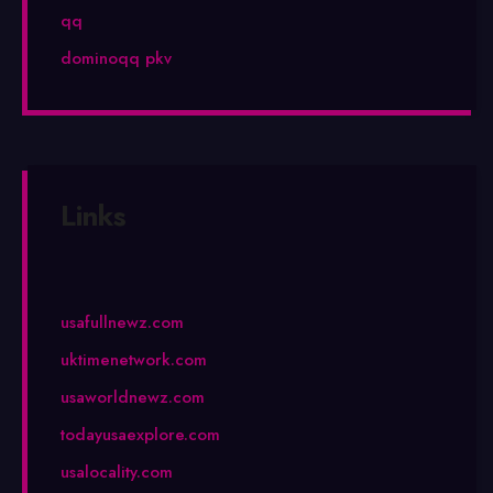
qq
dominoqq pkv
Links
usafullnewz.com
uktimenetwork.com
usaworldnewz.com
todayusaexplore.com
usalocality.com