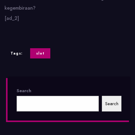
kegembiraan?
[ad_2]
Tags:
slot
Search
Search