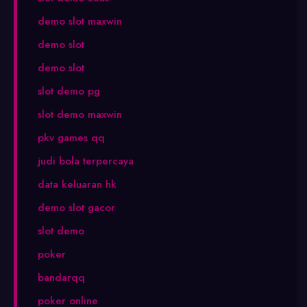
demo slot maxwin
demo slot
demo slot
slot demo pg
slot demo maxwin
pkv games qq
judi bola terpercaya
data keluaran hk
demo slot gacor
slot demo
poker
bandarqq
poker online