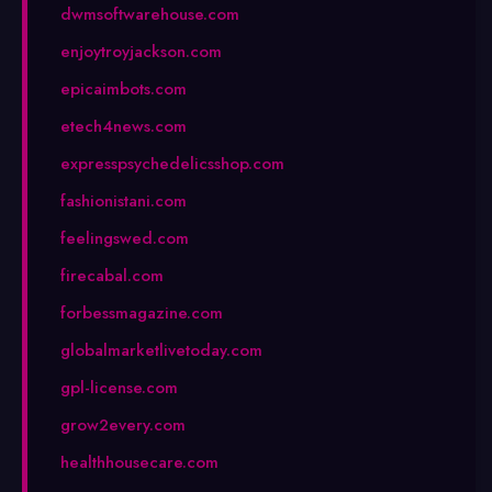
dwmsoftwarehouse.com
enjoytroyjackson.com
epicaimbots.com
etech4news.com
expresspsychedelicsshop.com
fashionistani.com
feelingswed.com
firecabal.com
forbessmagazine.com
globalmarketlivetoday.com
gpl-license.com
grow2every.com
healthhousecare.com