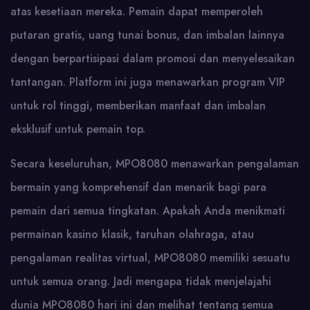
atas kesetiaan mereka. Pemain dapat memperoleh
putaran gratis, uang tunai bonus, dan imbalan lainnya
dengan berpartisipasi dalam promosi dan menyelesaikan
tantangan. Platform ini juga menawarkan program VIP
untuk rol tinggi, memberikan manfaat dan imbalan
eksklusif untuk pemain top.
Secara keseluruhan, MPO8080 menawarkan pengalaman
bermain yang komprehensif dan menarik bagi para
pemain dari semua tingkatan. Apakah Anda menikmati
permainan kasino klasik, taruhan olahraga, atau
pengalaman realitas virtual, MPO8080 memiliki sesuatu
untuk semua orang. Jadi mengapa tidak menjelajahi
dunia MPO8080 hari ini dan melihat tentang semua