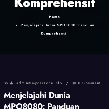
Komprehensif
Home
Menjelajahi Dunia MPO8080: Panduan
Komprehensif
By
admin@mycarzone.info
0 Comment
Menjelajahi Dunia
MPO8080: Panduan