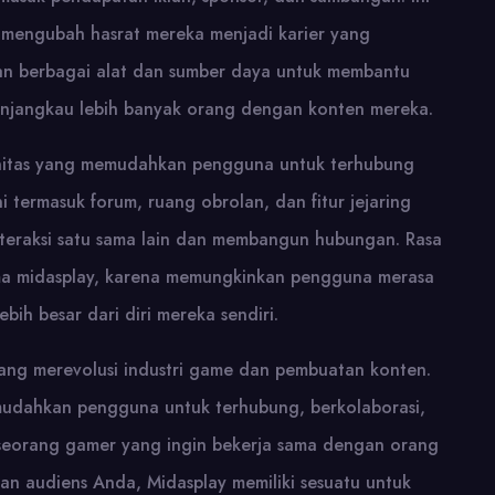
mengubah hasrat mereka menjadi karier yang
an berbagai alat dan sumber daya untuk membantu
jangkau lebih banyak orang dengan konten mereka.
unitas yang memudahkan pengguna untuk terhubung
i termasuk forum, ruang obrolan, dan fitur jejaring
teraksi satu sama lain dan membangun hubungan. Rasa
ama midasplay, karena memungkinkan pengguna merasa
bih besar dari diri mereka sendiri.
yang merevolusi industri game dan pembuatan konten.
emudahkan pengguna untuk terhubung, berkolaborasi,
seorang gamer yang ingin bekerja sama dengan orang
an audiens Anda, Midasplay memiliki sesuatu untuk