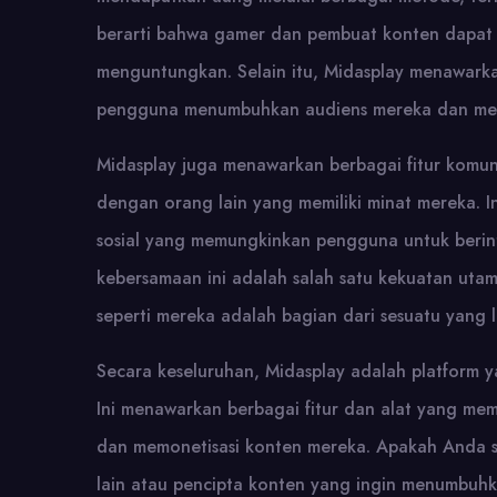
berarti bahwa gamer dan pembuat konten dapat 
menguntungkan. Selain itu, Midasplay menawark
pengguna menumbuhkan audiens mereka dan men
Midasplay juga menawarkan berbagai fitur kom
dengan orang lain yang memiliki minat mereka. In
sosial yang memungkinkan pengguna untuk berin
kebersamaan ini adalah salah satu kekuatan ut
seperti mereka adalah bagian dari sesuatu yang le
Secara keseluruhan, Midasplay adalah platform 
Ini menawarkan berbagai fitur dan alat yang m
dan memonetisasi konten mereka. Apakah Anda 
lain atau pencipta konten yang ingin menumbuhk