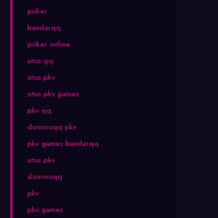
poker
bandarqq
poker online
situs qq
situs pkv
situs pkv games
pkv qq
dominoqq pkv
pkv games bandarqq
situs pkv
dominoqq
pkv
pkv games