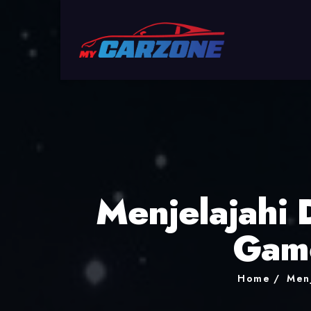
Menjelajahi 
Game
Home
Men