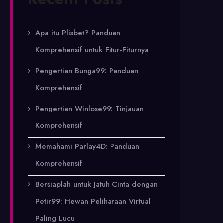
Apa itu Plisbet? Panduan
Komprehensif untuk Fitur-Fiturnya
Pengertian Bunga99: Panduan
Komprehensif
Pengertian Winlose99: Tinjauan
Komprehensif
Memahami Parlay4D: Panduan
Komprehensif
Bersiaplah untuk Jatuh Cinta dengan
Petir99: Hewan Peliharaan Virtual
Paling Lucu