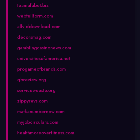
teamufabet.biz
webfullform.com
allviddownload.com
decorsmag.com
gamblingcasinonews.com
universitiesofamerica.net
progameofbrands.com
qbreview.org
servicewueste.org
zippyrevs.com
matkanumbernow.com
myjobcirculars.com
healthmoreoverfitness.com