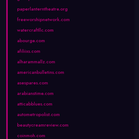
paperlanterntheatre.org
freeworshipnetwork.com
watercraftllc.com
abourge.com
afiliixs.com
alharammallz.com
americanbulletins.com
asespares.com
arabianstime.com
atticabblues.com
autometropolist.com
beautycreamreview.com
coinmoh.com