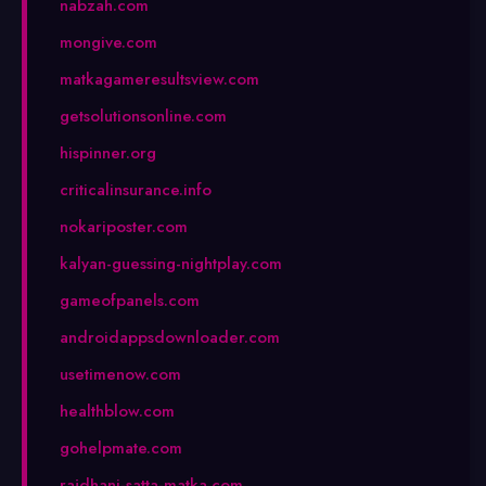
nabzah.com
mongive.com
matkagameresultsview.com
getsolutionsonline.com
hispinner.org
criticalinsurance.info
nokariposter.com
kalyan-guessing-nightplay.com
gameofpanels.com
androidappsdownloader.com
usetimenow.com
healthblow.com
gohelpmate.com
rajdhani-satta-matka.com