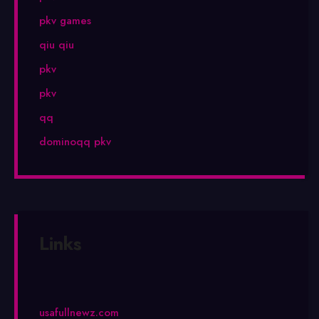
pkv games
qiu qiu
pkv
pkv
qq
dominoqq pkv
Links
usafullnewz.com