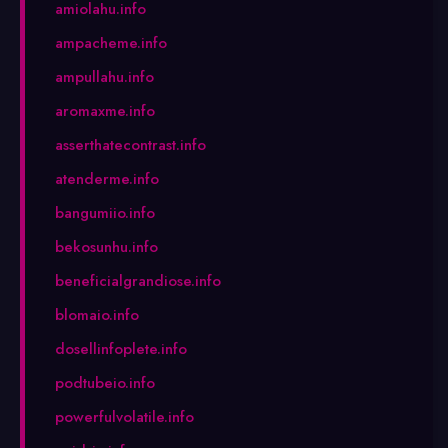
amiolahu.info
ampacheme.info
ampullahu.info
aromaxme.info
asserthatecontrast.info
atenderme.info
bangumiio.info
bekosunhu.info
beneficialgrandiose.info
blomaio.info
dosellinfoplete.info
podtubeio.info
powerfulvolatile.info