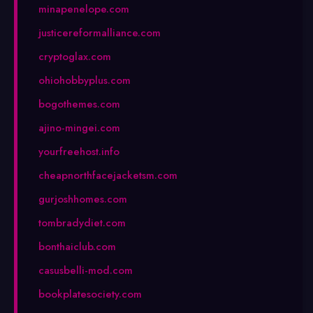
minapenelope.com
justicereformalliance.com
cryptoglax.com
ohiohobbyplus.com
bogothemes.com
ajino-mingei.com
yourfreehost.info
cheapnorthfacejacketsm.com
gurjoshhomes.com
tombradydiet.com
bonthaiclub.com
casusbelli-mod.com
bookplatesociety.com