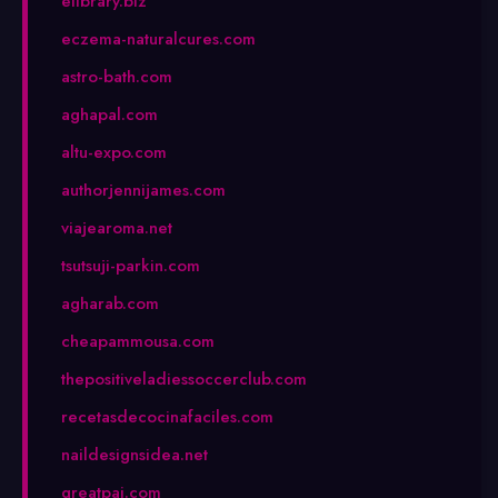
elibrary.biz
eczema-naturalcures.com
astro-bath.com
aghapal.com
altu-expo.com
authorjennijames.com
viajearoma.net
tsutsuji-parkin.com
agharab.com
cheapammousa.com
thepositiveladiessoccerclub.com
recetasdecocinafaciles.com
naildesignsidea.net
greatpai.com