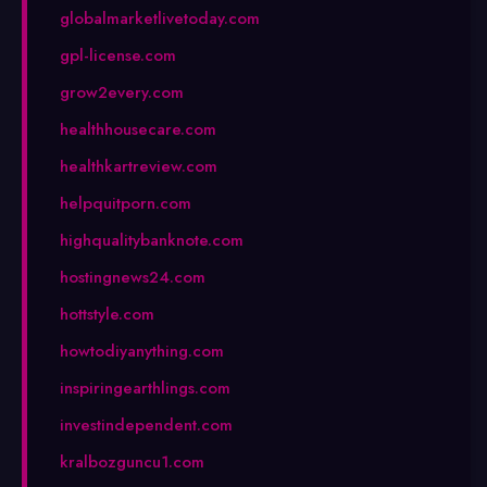
globalmarketlivetoday.com
gpl-license.com
grow2every.com
healthhousecare.com
healthkartreview.com
helpquitporn.com
highqualitybanknote.com
hostingnews24.com
hottstyle.com
howtodiyanything.com
inspiringearthlings.com
investindependent.com
kralbozguncu1.com