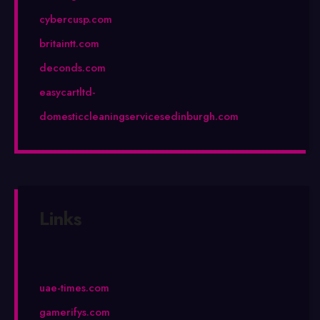
cybercusp.com
britaintt.com
deconds.com
easycartltd-
domesticcleaningservicesedinburgh.com
Links
uae-times.com
gamerifys.com