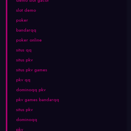
demo slot gacor
slot demo
poker
bandarqq
poker online
situs qq
situs pkv
situs pkv games
pkv qq
dominoqq pkv
pkv games bandarqq
situs pkv
dominoqq
pkv