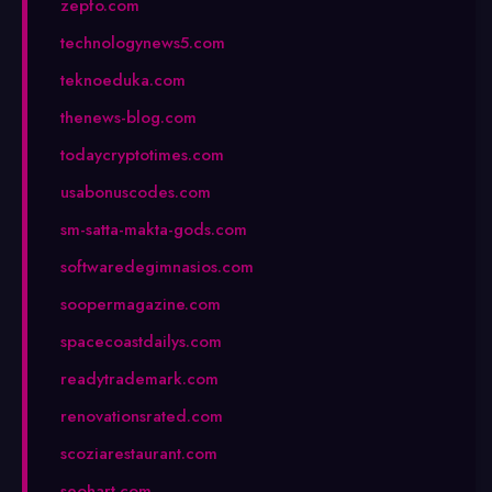
zepfo.com
technologynews5.com
teknoeduka.com
thenews-blog.com
todaycryptotimes.com
usabonuscodes.com
sm-satta-makta-gods.com
softwaredegimnasios.com
soopermagazine.com
spacecoastdailys.com
readytrademark.com
renovationsrated.com
scoziarestaurant.com
seohart.com