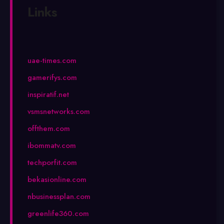
Links
uae-times.com
gamerifys.com
inspiratif.net
vsmsnetworks.com
offthem.com
ibommatv.com
techporfit.com
bekasionline.com
nbusinessplan.com
greenlife360.com