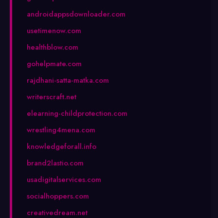
androidappsdownloader.com
usetimenow.com
healthblow.com
gohelpmate.com
rajdhani-satta-matka.com
writerscraft.net
elearning-childprotection.com
wrestling4mena.com
knowledgeforall.info
brand2lastio.com
usadigitalservices.com
socialhoppers.com
creativedream.net