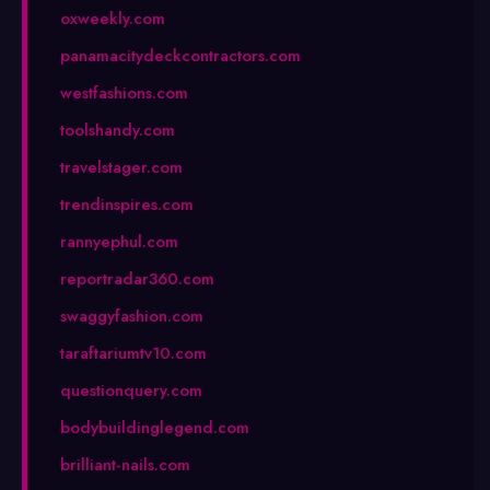
oxweekly.com
panamacitydeckcontractors.com
westfashions.com
toolshandy.com
travelstager.com
trendinspires.com
rannyephul.com
reportradar360.com
swaggyfashion.com
taraftariumtv10.com
questionquery.com
bodybuildinglegend.com
brilliant-nails.com