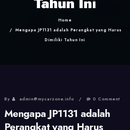
Tahun Ini
Home
Mengapa JP1131 adalah Perangkat yang Harus
Dimiliki Tahun Ini
By
admin@mycarzone.info
0 Comment
Mengapa JP1131 adalah
Perangkat yang Harus