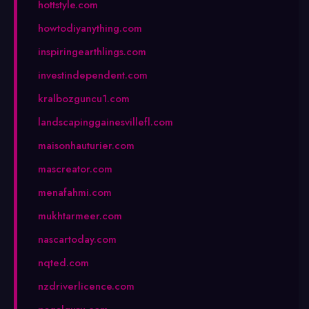
hottstyle.com
howtodiyanything.com
inspiringearthlings.com
investindependent.com
kralbozguncu1.com
landscapinggainesvillefl.com
maisonhauturier.com
mascreator.com
menafahmi.com
mukhtarmeer.com
nascartoday.com
nqted.com
nzdriverlicence.com