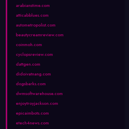
arabianstime.com
atticabblues.com
autometropolist.com
beautycreamreview.com
coinmoh.com
cyclopsreview.com
dattgen.com
didoivatnang.com
dogsbarks.com
dwmsoftwarehouse.com
enjoytroyjackson.com
epicaimbots.com
etech4news.com