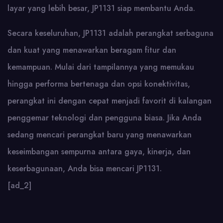
layar yang lebih besar, JP1131 siap membantu Anda.
Secara keseluruhan, JP1131 adalah perangkat serbaguna
dan kuat yang menawarkan beragam fitur dan
kemampuan. Mulai dari tampilannya yang memukau
hingga performa bertenaga dan opsi konektivitas,
perangkat ini dengan cepat menjadi favorit di kalangan
penggemar teknologi dan pengguna biasa. Jika Anda
sedang mencari perangkat baru yang menawarkan
keseimbangan sempurna antara gaya, kinerja, dan
keserbagunaan, Anda bisa mencari JP1131.
[ad_2]