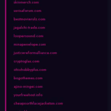
skinmerch.com
usvisaforum.com
bestmovierulz.com
jagalchi-trade.com
loopersound.com
minapenelope.com
justicereformalliance.com
cryptoglax.com
ohiohobbyplus.com
bogothemes.com
ajino-mingei.com
yourfreehost.info
cheapnorthfacejacketsm.com