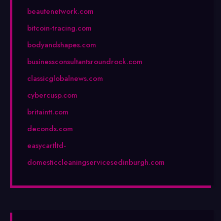
beautenetwork.com
bitcoin-tracing.com
bodyandshapes.com
businessconsultantsroundrock.com
classicglobalnews.com
cybercusp.com
britaintt.com
deconds.com
easycartltd-
domesticcleaningservicesedinburgh.com