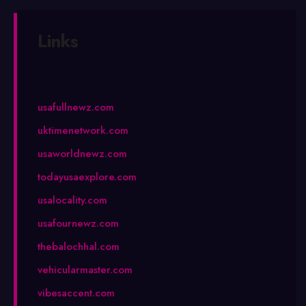
Links
usafullnewz.com
uktimenetwork.com
usaworldnewz.com
todayusaexplore.com
usalocality.com
usafournewz.com
thebalochhal.com
vehicularmaster.com
vibesaccent.com