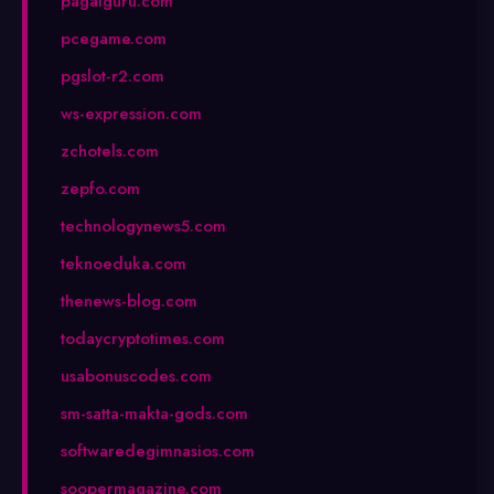
pagalguru.com
pcegame.com
pgslot-r2.com
ws-expression.com
zchotels.com
zepfo.com
technologynews5.com
teknoeduka.com
thenews-blog.com
todaycryptotimes.com
usabonuscodes.com
sm-satta-makta-gods.com
softwaredegimnasios.com
soopermagazine.com