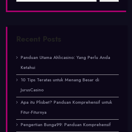
Recent Posts
Panduan Utama Ahlicasino: Yang Perlu Anda
Ketahui
10 Tips Teratas untuk Menang Besar di
JurusCasino
Apa itu Plisbet? Panduan Komprehensif untuk
Fitur-Fiturnya
Pengertian Bunga99: Panduan Komprehensif