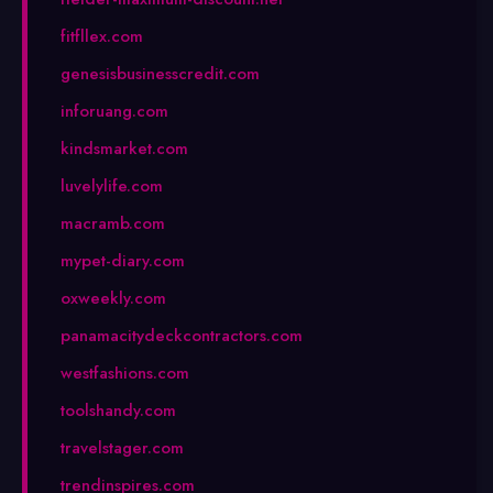
fitfllex.com
genesisbusinesscredit.com
inforuang.com
kindsmarket.com
luvelylife.com
macramb.com
mypet-diary.com
oxweekly.com
panamacitydeckcontractors.com
westfashions.com
toolshandy.com
travelstager.com
trendinspires.com