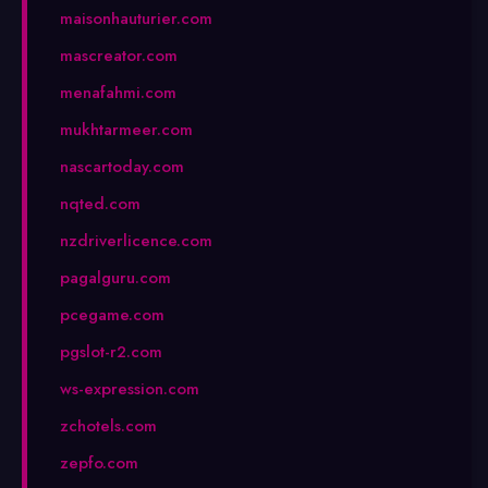
maisonhauturier.com
mascreator.com
menafahmi.com
mukhtarmeer.com
nascartoday.com
nqted.com
nzdriverlicence.com
pagalguru.com
pcegame.com
pgslot-r2.com
ws-expression.com
zchotels.com
zepfo.com