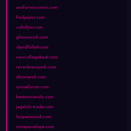
annforwisconsin.com
findjaipur.com
cultofjim.com
glimmerick.com
davidfollett.com
newcollegebeat.com
reverbnewyork.com
skinmerch.com
usvisaforum.com
bestmovierulz.com
jagalchi-trade.com
loopersound.com
minapenelope.com