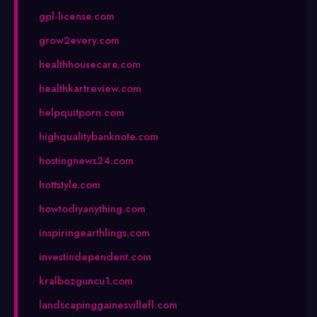
gpl-license.com
grow2every.com
healthhousecare.com
healthkartreview.com
helpquitporn.com
highqualitybanknote.com
hostingnews24.com
hottstyle.com
howtodiyanything.com
inspiringearthlings.com
investindependent.com
kralbozguncu1.com
landscapinggainesvillefl.com