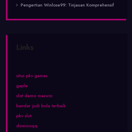
Pengertian Winlose99: Tinjauan Komprehensif
Links
situs pkv games
gaple
slot demo maxwin
bandar judi bola terbaik
pkv slot
dominoqq