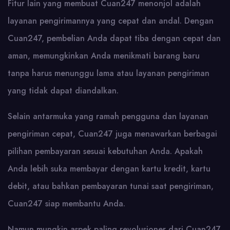
Fitur lain yang membuat Cuan247 menonjol adalah
layanan pengirimannya yang cepat dan andal. Dengan
Cuan247, pembelian Anda dapat tiba dengan cepat dan
aman, memungkinkan Anda menikmati barang baru
tanpa harus menunggu lama atau layanan pengiriman
yang tidak dapat diandalkan.
Selain antarmuka yang ramah pengguna dan layanan
pengiriman cepat, Cuan247 juga menawarkan berbagai
pilihan pembayaran sesuai kebutuhan Anda. Apakah
Anda lebih suka membayar dengan kartu kredit, kartu
debit, atau bahkan pembayaran tunai saat pengiriman,
Cuan247 siap membantu Anda.
Namun mungkin aspek paling revolusioner dari Cuan247