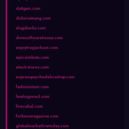
dattgen.com
didoivatnang.com
dogsbarks.com
dwmsoftwarehouse.com
enjoytroyjackson.com
epicaimbots.com
etech4news.com
expresspsychedelicsshop.com
fashionistani.com
feelingswed.com
firecabal.com
forbessmagazine.com
globalmarketlivetoday.com