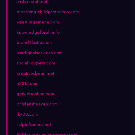
writerscraft.net
elearning-childprotection.com
wrestling4mena.com
knowledgeforall.info
brand2lastio.com
usadigitalservices.com
socialhoppers.com
creativedream.net
n2315.com
getwebonline.com
onlyfansheaven.com
lky08.com
ralph-fiennes.net
fielder-maximum-discount.net