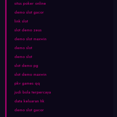
situs poker online
demo slot gacor
link slot
slot demo zeus
demo slot maxwin
demo slot
demo slot
slot demo pg
slot demo maxwin
pkv games qq
judi bola terpercaya
data keluaran hk
demo slot gacor