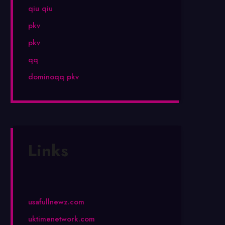
qiu qiu
pkv
pkv
qq
dominoqq pkv
Links
usafullnewz.com
uktimenetwork.com