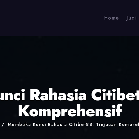
Home
Judi
ci Rahasia Citibet
Komprehensif
e
Membuka Kunci Rahasia Citibet88: Tinjauan Kompre