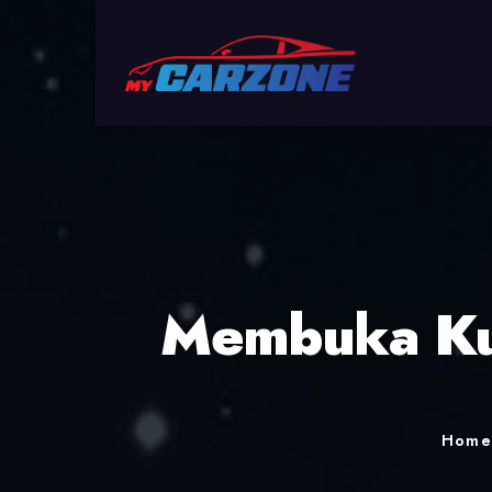
Membuka Kun
Hom