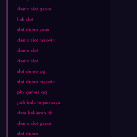
demo slot gacor
link slot
slot demo zeus
demo slot maxwin
demo slot
demo slot
slot demo pg
slot demo maxwin
pkv games qq
judi bola terpercaya
data keluaran hk
demo slot gacor
slot demo