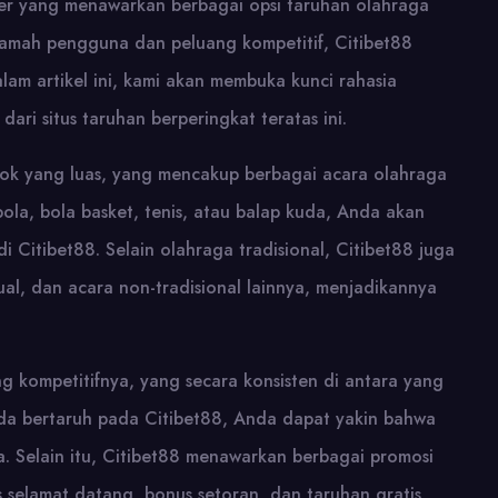
ler yang menawarkan berbagai opsi taruhan olahraga
mah pengguna dan peluang kompetitif, Citibet88
alam artikel ini, kami akan membuka kunci rahasia
ari situs taruhan berperingkat teratas ini.
book yang luas, yang mencakup berbagai acara olahraga
ola, bola basket, tenis, atau balap kuda, Anda akan
i Citibet88. Selain olahraga tradisional, Citibet88 juga
al, dan acara non-tradisional lainnya, menjadikannya
ng kompetitifnya, yang secara konsisten di antara yang
a Anda bertaruh pada Citibet88, Anda dapat yakin bahwa
. Selain itu, Citibet88 menawarkan berbagai promosi
elamat datang, bonus setoran, dan taruhan gratis,