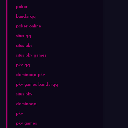
poker
bandarqq
poker online
situs qq
situs pkv
situs pkv games
pkv qq
dominoqq pkv
pkv games bandarqq
situs pkv
dominoqq
pkv
pkv games