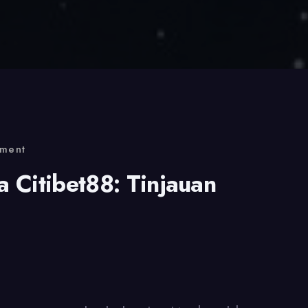
ment
 Citibet88: Tinjauan