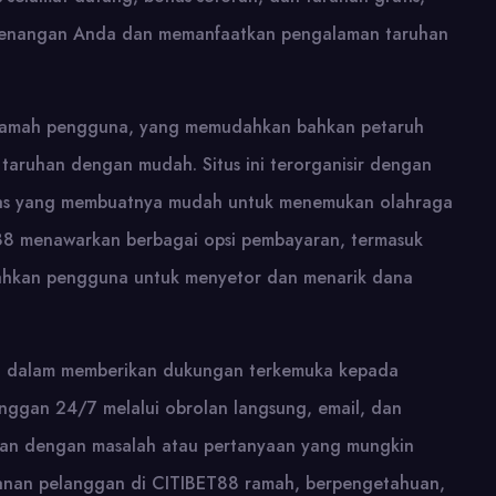
enangan Anda dan memanfaatkan pengalaman taruhan
 ramah pengguna, yang memudahkan bahkan petaruh
taruhan dengan mudah. Situs ini terorganisir dengan
jelas yang membuatnya mudah untuk menemukan olahraga
T88 menawarkan berbagai opsi pembayaran, termasuk
udahkan pengguna untuk menyetor dan menarik dana
l dalam memberikan dukungan terkemuka kepada
nggan 24/7 melalui obrolan langsung, email, dan
uan dengan masalah atau pertanyaan yang mungkin
ayanan pelanggan di CITIBET88 ramah, berpengetahuan,