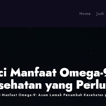
Home
Judi
i Manfaat Omega-
ehatan yang Perlu
 Manfaat Omega-9: Asam Lemak Penambah Kesehatan y