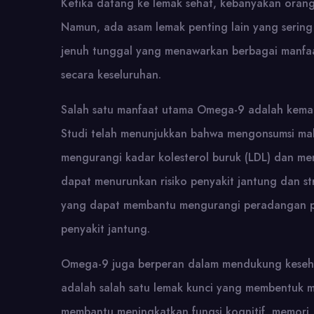
Ketika datang ke lemak sehat, kebanyakan ora
Namun, ada asam lemak penting lain yang serin
jenuh tunggal yang menawarkan berbagai manfaa
secara keseluruhan.
Salah satu manfaat utama Omega-9 adalah kema
Studi telah menunjukkan bahwa mengonsumsi m
mengurangi kadar kolesterol buruk (LDL) dan me
dapat menurunkan risiko penyakit jantung dan stro
yang dapat membantu mengurangi peradangan pa
penyakit jantung.
Omega-9 juga berperan dalam mendukung keseha
adalah salah satu lemak kunci yang membentuk 
membantu meningkatkan fungsi kognitif, memori,