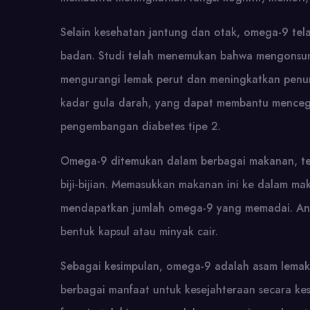
Selain kesehatan jantung dan otak, omega-9 tela
badan. Studi telah menemukan bahwa mengonsu
mengurangi lemak perut dan meningkatkan pen
kadar gula darah, yang dapat membantu mencegah
pengembangan diabetes tipe 2.
Omega-9 ditemukan dalam berbagai makanan, ter
biji-bijian. Memasukkan makanan ini ke dalam 
mendapatkan jumlah omega-9 yang memadai. An
bentuk kapsul atau minyak cair.
Sebagai kesimpulan, omega-9 adalah asam lema
berbagai manfaat untuk kesejahteraan secara ke