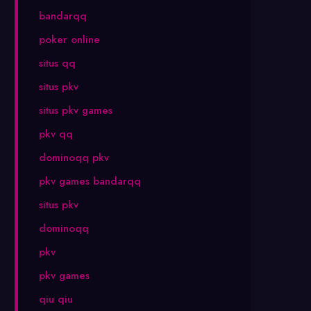
bandarqq
poker online
situs qq
situs pkv
situs pkv games
pkv qq
dominoqq pkv
pkv games bandarqq
situs pkv
dominoqq
pkv
pkv games
qiu qiu