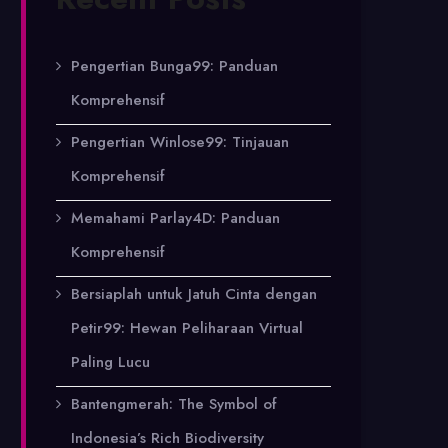
Pengertian Bunga99: Panduan
Komprehensif
Pengertian Winlose99: Tinjauan
Komprehensif
Memahami Parlay4D: Panduan
Komprehensif
Bersiaplah untuk Jatuh Cinta dengan
Petir99: Hewan Peliharaan Virtual
Paling Lucu
Bantengmerah: The Symbol of
Indonesia’s Rich Biodiversity