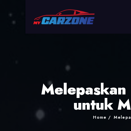
Melepaskan 
untuk M
Home
Melepa