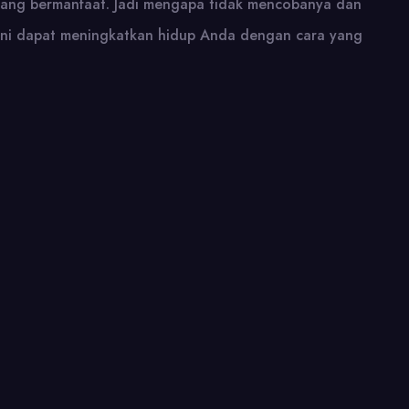
yang bermanfaat. Jadi mengapa tidak mencobanya dan
 ini dapat meningkatkan hidup Anda dengan cara yang