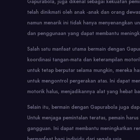
Gapurabola, juga dikenal sebagai kekuatan pemin
telah dinikmati oleh anak -anak dan orang dewa
namun menarik ini tidak hanya menyenangkan unt
dan penggunaan yang dapat membantu meningkatka
Salah satu manfaat utama bermain dengan Gapu
koordinasi tangan-mata dan keterampilan motor
untuk tetap berputar selama mungkin, mereka h
untuk mengontrol pergerakan atas. Ini dapat m
motorik halus, menjadikannya alat yang hebat b
Selain itu, bermain dengan Gapurabola juga dap
Untuk menjaga pemintalan teratas, pemain harus
gangguan. Ini dapat membantu meningkatkan ren
bermanfaat bagi individu dari segala usia.