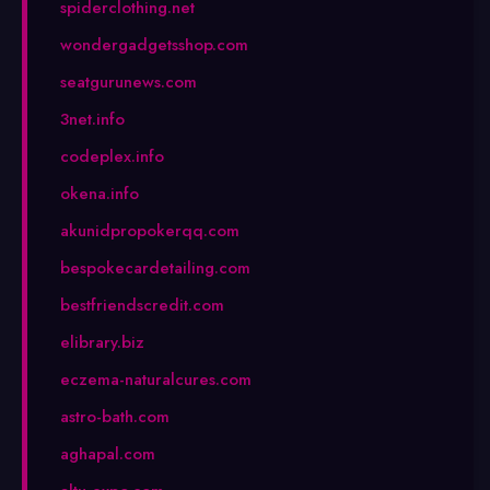
spiderclothing.net
wondergadgetsshop.com
seatgurunews.com
3net.info
codeplex.info
okena.info
akunidpropokerqq.com
bespokecardetailing.com
bestfriendscredit.com
elibrary.biz
eczema-naturalcures.com
astro-bath.com
aghapal.com