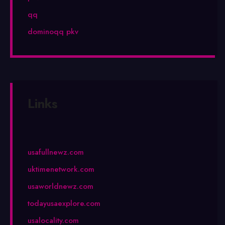
qq
dominoqq pkv
Links
usafullnewz.com
uktimenetwork.com
usaworldnewz.com
todayusaexplore.com
usalocality.com