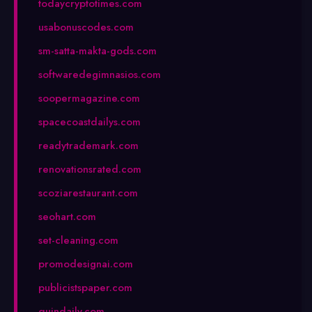
todaycryptotimes.com
usabonuscodes.com
sm-satta-makta-gods.com
softwaredegimnasios.com
soopermagazine.com
spacecoastdailys.com
readytrademark.com
renovationsrated.com
scoziarestaurant.com
seohart.com
set-cleaning.com
promodesignai.com
publicistspaper.com
quindaily.com