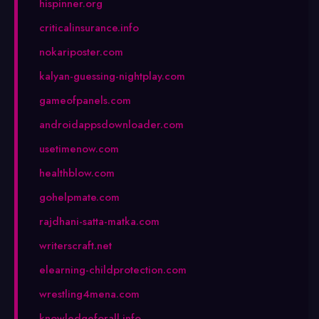
hispinner.org
criticalinsurance.info
nokariposter.com
kalyan-guessing-nightplay.com
gameofpanels.com
androidappsdownloader.com
usetimenow.com
healthblow.com
gohelpmate.com
rajdhani-satta-matka.com
writerscraft.net
elearning-childprotection.com
wrestling4mena.com
knowledgeforall.info