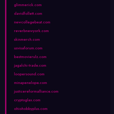
glimmerick.com
davidfollett.com
newcollegebeat.com
reverbnewyork.com
skinmerch.com
usvisaforum.com
bestmovierulz.com
jagalchi-trade.com
loopersound.com
minapenelope.com
justicereformalliance.com
cryptoglax.com
ohiohobbyplus.com