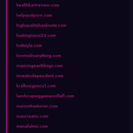
healthkartreview.com
helpquitporn.com
highqualitybanknote.com
hostingnews24.com
hottstyle.com
howtodiyanything.com
inspiringearthlings.com
investindependent.com
kralbozguncu1.com
landscapinggainesvillefl.com
maisonhauturier.com
mascreator.com
menafahmi.com