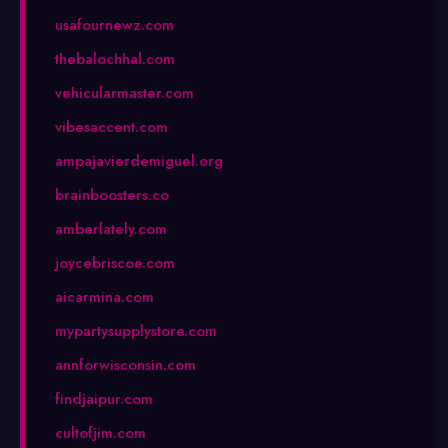
usafournewz.com
thebalochhal.com
vehicularmaster.com
vibesaccent.com
ampajavierdemiguel.org
brainboosters.co
amberlately.com
joycebriscoe.com
aicarmina.com
mypartysupplystore.com
annforwisconsin.com
findjaipur.com
cultofjim.com