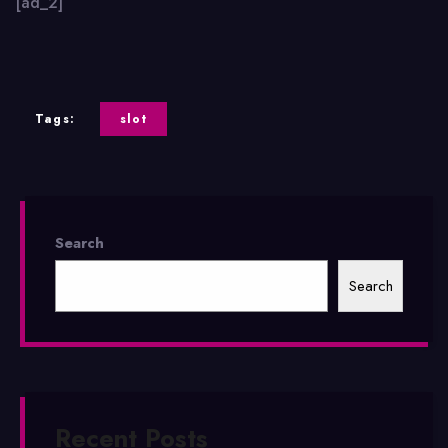
[ad_2]
Tags:
slot
Search
Search
Recent Posts