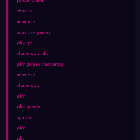
poker online
situs qq
situs pkv
situs pkv games
pkv qq
dominoqq pkv
pkv games bandarqq
situs pkv
dominoqq
pkv
pkv games
qiu qiu
pkv
pkv