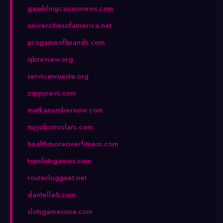
gamblingcasinonews.com
universitiesofamerica.net
progameofbrands.com
qbreview.org
servicewueste.org
zippyrevs.com
matkanumbernow.com
myjobcirculars.com
healthmoreoverfitness.com
topslotxgames.com
routerloggnet.net
dantella6.com
slotsgamesone.com