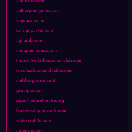
altu-expo.com
authorjennijames.com
viajearoma.net
tsutsuji-parkin.com
agharab.com
cheapammousa.com
thepositiveladiessoccerclub.com
recetasdecocinafaciles.com
naildesignsidea.net
greatpai.com
paperlanterntheatre.org
freeworshipnetwork.com
watercraftllc.com
abourge.com