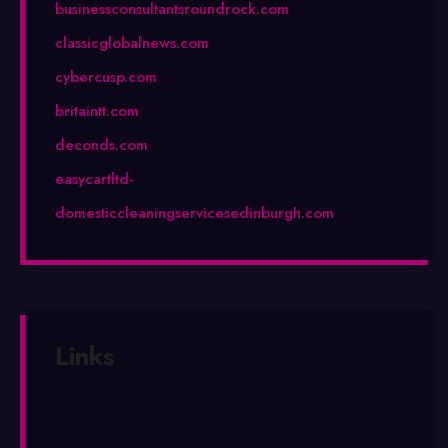
businessconsultantsroundrock.com
classicglobalnews.com
cybercusp.com
britaintt.com
deconds.com
easycartltd-
domesticcleaningservicesedinburgh.com
Links