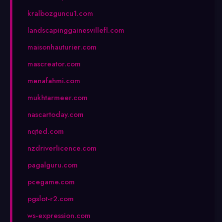
kralbozguncu1.com
landscapinggainesvillefl.com
maisonhauturier.com
mascreator.com
menafahmi.com
mukhtarmeer.com
nascartoday.com
nqted.com
nzdriverlicence.com
pagalguru.com
pcegame.com
pgslot-r2.com
ws-expression.com