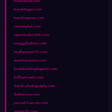
toolshandy.com
travelstager.com
trendinspires.com
rannyephul.com
reportradar360.com
swaggyfashion.com
taraftariumtv10.com
questionquery.com
bodybuildinglegend.com
brilliant-nails.com
dandr-photography.com
dokteroce.com
journal-francais.com
justintv10.com