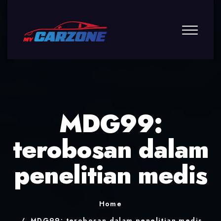
MDG99:
terobosan dalam
penelitian medis
Home
MDG99: terobosan dalam penelitian medis