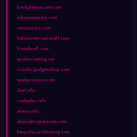
bookplatesociety.com
lebnewsmedia.com
sonosonora.com
linkuusinternasional1.com
friendsroll.com
spiderclothing.net
wondergadgetsshop.com
seatgurunews.com
3net.info
codeplex.info
okena.info
akunidpropokerqq.com
bespokecardetailing.com