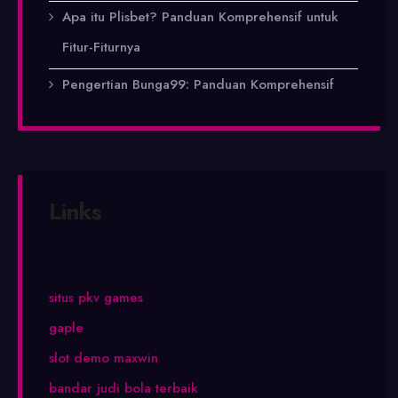
Apa itu Plisbet? Panduan Komprehensif untuk
Fitur-Fiturnya
Pengertian Bunga99: Panduan Komprehensif
Links
situs pkv games
gaple
slot demo maxwin
bandar judi bola terbaik