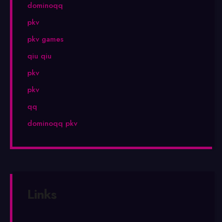
dominoqq
pkv
pkv games
qiu qiu
pkv
pkv
qq
dominoqq pkv
Links