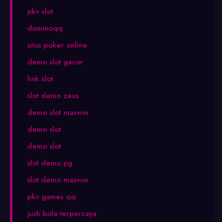
pkv slot
dominoqq
situs poker online
demo slot gacor
link slot
slot demo zeus
demo slot maxwin
demo slot
demo slot
slot demo pg
slot demo maxwin
pkv games qq
judi bola terpercaya