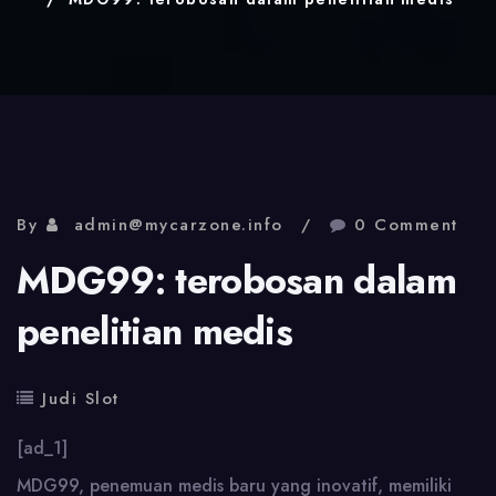
By
admin@mycarzone.info
0 Comment
MDG99: terobosan dalam
penelitian medis
Judi Slot
[ad_1]
MDG99, penemuan medis baru yang inovatif, memiliki