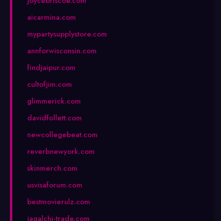
joycebriscoe.com
aicarmina.com
mypartysupplystore.com
annforwisconsin.com
findjaipur.com
cultofjim.com
glimmerick.com
davidfollett.com
newcollegebeat.com
reverbnewyork.com
skinmerch.com
usvisaforum.com
bestmovierulz.com
jagalchi-trade.com