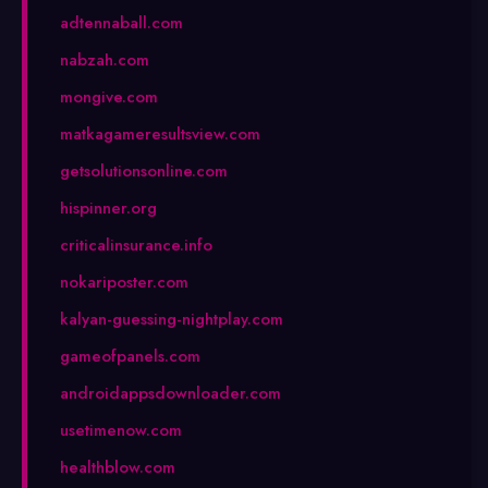
adtennaball.com
nabzah.com
mongive.com
matkagameresultsview.com
getsolutionsonline.com
hispinner.org
criticalinsurance.info
nokariposter.com
kalyan-guessing-nightplay.com
gameofpanels.com
androidappsdownloader.com
usetimenow.com
healthblow.com