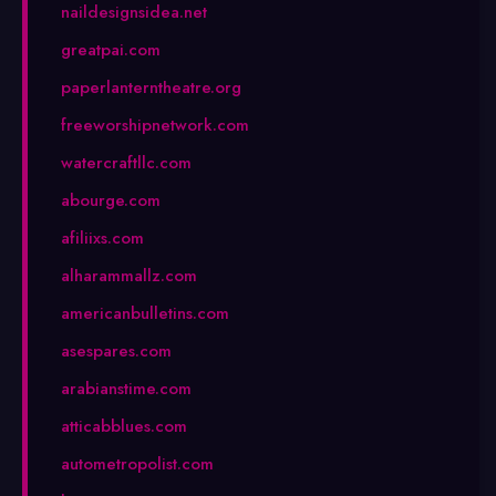
naildesignsidea.net
greatpai.com
paperlanterntheatre.org
freeworshipnetwork.com
watercraftllc.com
abourge.com
afiliixs.com
alharammallz.com
americanbulletins.com
asespares.com
arabianstime.com
atticabblues.com
autometropolist.com