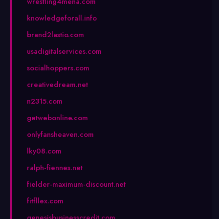
wrestling4mena.com
knowledgeforall.info
brand2lastio.com
usadigitalservices.com
socialhoppers.com
creativedream.net
n2315.com
getwebonline.com
onlyfansheaven.com
lky08.com
ralph-fiennes.net
fielder-maximum-discount.net
fitfllex.com
genesisbusinesscredit.com