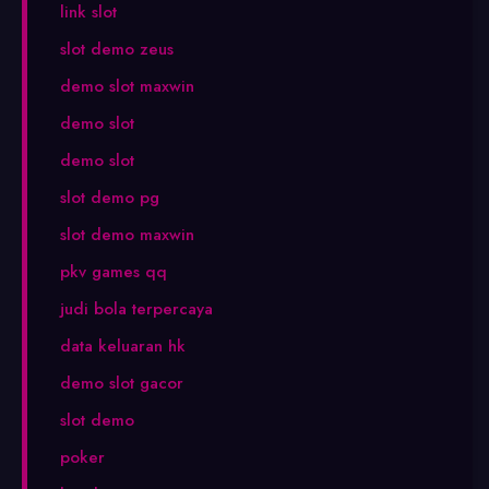
link slot
slot demo zeus
demo slot maxwin
demo slot
demo slot
slot demo pg
slot demo maxwin
pkv games qq
judi bola terpercaya
data keluaran hk
demo slot gacor
slot demo
poker