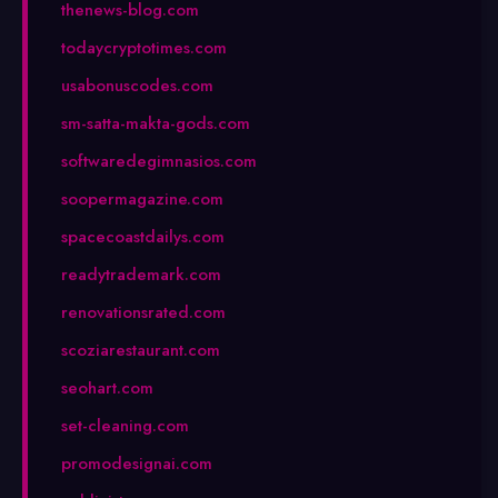
thenews-blog.com
todaycryptotimes.com
usabonuscodes.com
sm-satta-makta-gods.com
softwaredegimnasios.com
soopermagazine.com
spacecoastdailys.com
readytrademark.com
renovationsrated.com
scoziarestaurant.com
seohart.com
set-cleaning.com
promodesignai.com