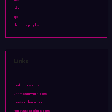
pkv
qq
dominoqq pkv
Links
usafullnewz.com
uktimenetwork.com
usaworldnewz.com
todayusaexplore.com