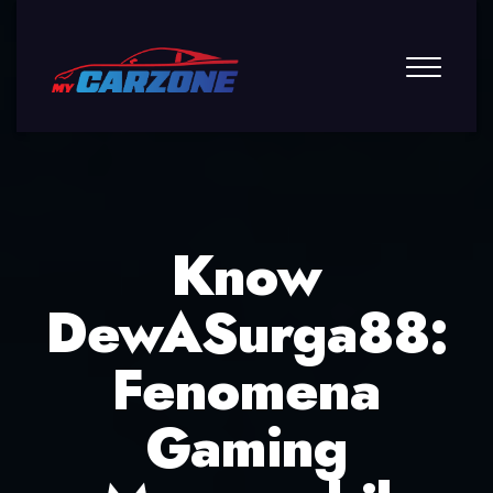
Know
DewASurga88:
Fenomena
Gaming