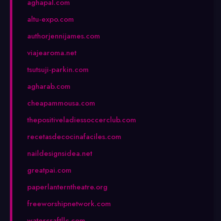
aghapal.com
altu-expo.com
authorjennijames.com
viajearoma.net
tsutsuji-parkin.com
agharab.com
cheapammousa.com
thepositiveladiessoccerclub.com
recetasdecocinafaciles.com
naildesignsidea.net
greatpai.com
paperlanterntheatre.org
freeworshipnetwork.com
watercraftllc.com