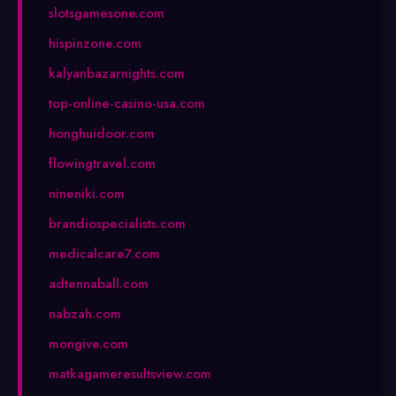
slotsgamesone.com
hispinzone.com
kalyanbazarnights.com
top-online-casino-usa.com
honghuidoor.com
flowingtravel.com
nineniki.com
brandiospecialists.com
medicalcare7.com
adtennaball.com
nabzah.com
mongive.com
matkagameresultsview.com