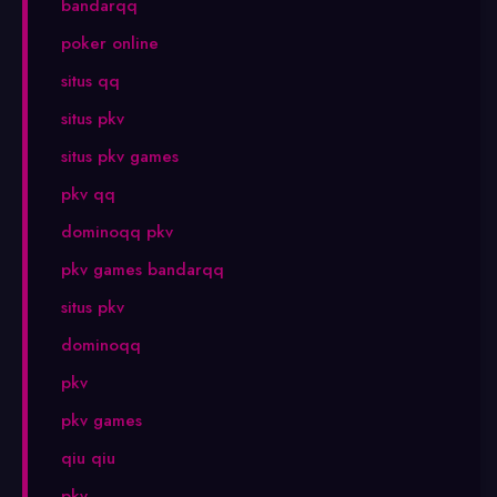
bandarqq
poker online
situs qq
situs pkv
situs pkv games
pkv qq
dominoqq pkv
pkv games bandarqq
situs pkv
dominoqq
pkv
pkv games
qiu qiu
pkv