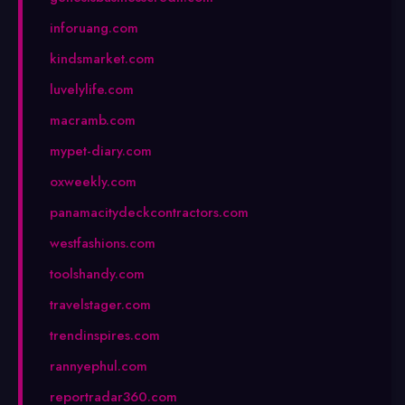
inforuang.com
kindsmarket.com
luvelylife.com
macramb.com
mypet-diary.com
oxweekly.com
panamacitydeckcontractors.com
westfashions.com
toolshandy.com
travelstager.com
trendinspires.com
rannyephul.com
reportradar360.com