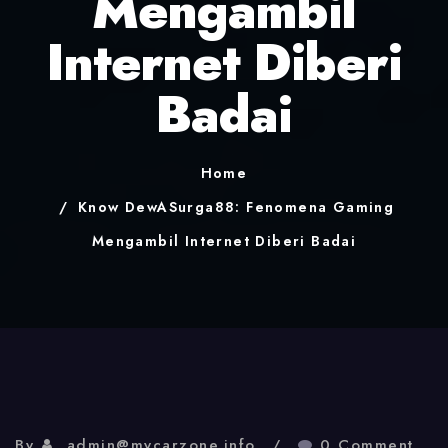
Mengambil
Internet Diberi
Badai
Home
Know DewASurga88: Fenomena Gaming
Mengambil Internet Diberi Badai
By
admin@mycarzone.info
0 Comment