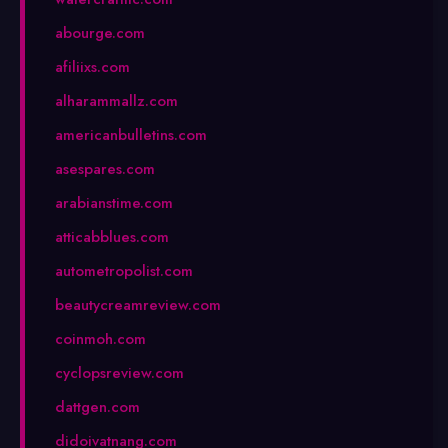
abourge.com
afiliixs.com
alharammallz.com
americanbulletins.com
asespares.com
arabianstime.com
atticabblues.com
autometropolist.com
beautycreamreview.com
coinmoh.com
cyclopsreview.com
dattgen.com
didoivatnang.com