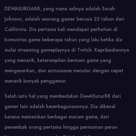
DEWASURGA88, yang nama aslinya adalah Sarah
Johnson, adalah seorang gamer berusia 23 tahun dari
California. Dia pertama kali mendapat perhatian di
komunitas game beberapa tahun yang lalu ketika dia
mulai streaming gameplaynya di Twitch. Kepribadiannya
yang menarik, keterampilan bermain game yang
mengesankan, dan antusiasme menular dengan cepat
menarik banyak penggemar.
Salah satu hal yang membedakan DewASurur88 dari
gamer lain adalah keserbagunaannya. Dia dikenal
karena memainkan berbagai macam game, dari
penembak orang pertama hingga permainan peran