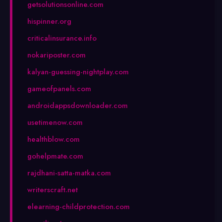
getsolutionsonline.com
hispinner.org
criticalinsurance.info
nokariposter.com
kalyan-guessing-nightplay.com
gameofpanels.com
androidappsdownloader.com
usetimenow.com
healthblow.com
gohelpmate.com
rajdhani-satta-matka.com
writerscraft.net
elearning-childprotection.com