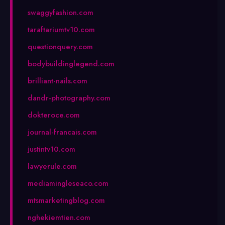
swaggyfashion.com
taraftariumtv10.com
questionquery.com
bodybuildinglegend.com
brilliant-nails.com
dandr-photography.com
dokteroce.com
journal-francais.com
justintv10.com
lawyerule.com
mediamingleseaco.com
mtsmarketingblog.com
nghekiemtien.com