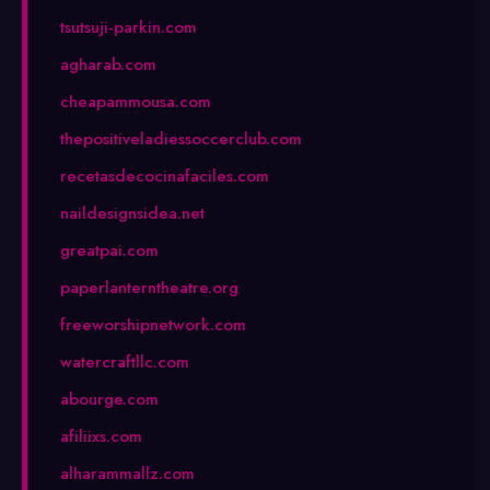
tsutsuji-parkin.com
agharab.com
cheapammousa.com
thepositiveladiessoccerclub.com
recetasdecocinafaciles.com
naildesignsidea.net
greatpai.com
paperlanterntheatre.org
freeworshipnetwork.com
watercraftllc.com
abourge.com
afiliixs.com
alharammallz.com