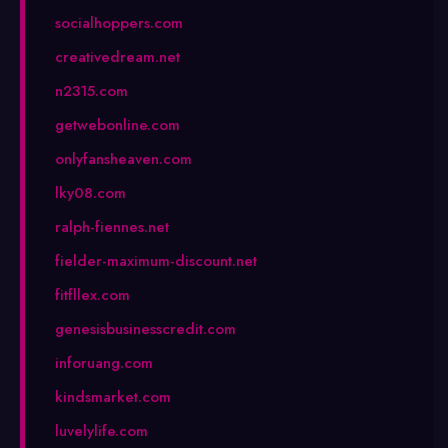
socialhoppers.com
creativedream.net
n2315.com
getwebonline.com
onlyfansheaven.com
lky08.com
ralph-fiennes.net
fielder-maximum-discount.net
fitfllex.com
genesisbusinesscredit.com
inforuang.com
kindsmarket.com
luvelylife.com