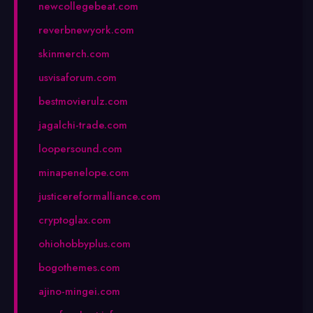
newcollegebeat.com
reverbnewyork.com
skinmerch.com
usvisaforum.com
bestmovierulz.com
jagalchi-trade.com
loopersound.com
minapenelope.com
justicereformalliance.com
cryptoglax.com
ohiohobbyplus.com
bogothemes.com
ajino-mingei.com