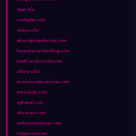
3net.info
codeplex.info
okena.info
akunidpropokerqq.com
bespokecardetailing.com
bestfriendscredit.com
elibrary.biz
eczema-naturalcures.com
astro-bath.com
aghapal.com
altu-expo.com
authorjennijames.com
viajearoma.net