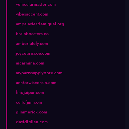
vehicularmaster.com
vibesaccent.com
ampajavierdemiguel.org
brainboosters.co
amberlately.com
joycebriscoe.com
aicarmina.com
mypartysupplystore.com
annforwisconsin.com
findjaipur.com
cultofjim.com
glimmerick.com
davidfollett.com