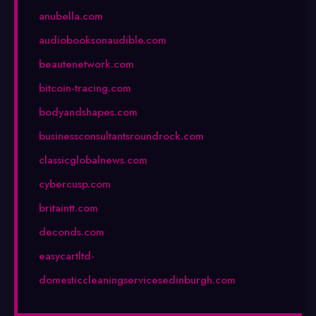
anubella.com
audiobooksonaudible.com
beautenetwork.com
bitcoin-tracing.com
bodyandshapes.com
businessconsultantsroundrock.com
classicglobalnews.com
cybercusp.com
britaintt.com
deconds.com
easycartltd-
domesticcleaningservicesedinburgh.com