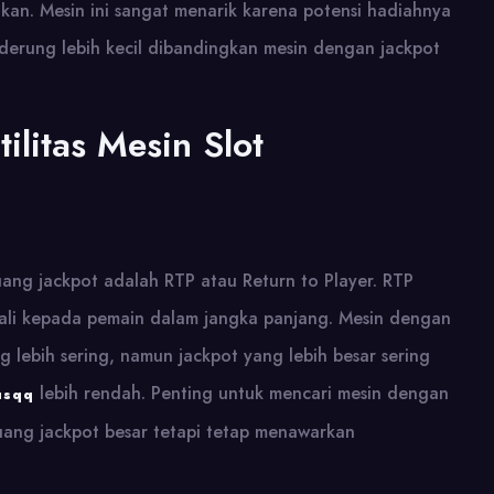
kan. Mesin ini sangat menarik karena potensi hadiahnya
erung lebih kecil dibandingkan mesin dengan jackpot
litas Mesin Slot
ang jackpot adalah RTP atau Return to Player. RTP
ali kepada pemain dalam jangka panjang. Mesin dengan
lebih sering, namun jackpot yang lebih besar sering
lebih rendah. Penting untuk mencari mesin dengan
usqq
ang jackpot besar tetapi tetap menawarkan