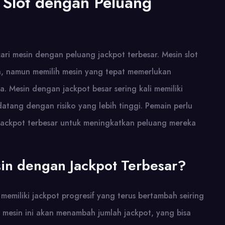
Slot dengan Peluang
ari mesin dengan peluang jackpot terbesar. Mesin slot
, namun memilih mesin yang tepat memerlukan
 Mesin dengan jackpot besar sering kali memiliki
a datang dengan risiko yang lebih tinggi. Pemain perlu
jackpot terbesar untuk meningkatkan peluang mereka
n dengan Jackpot Terbesar?
emiliki jackpot progresif yang terus bertambah seiring
 mesin ini akan menambah jumlah jackpot, yang bisa