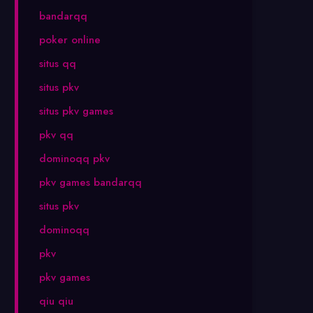
bandarqq
poker online
situs qq
situs pkv
situs pkv games
pkv qq
dominoqq pkv
pkv games bandarqq
situs pkv
dominoqq
pkv
pkv games
qiu qiu