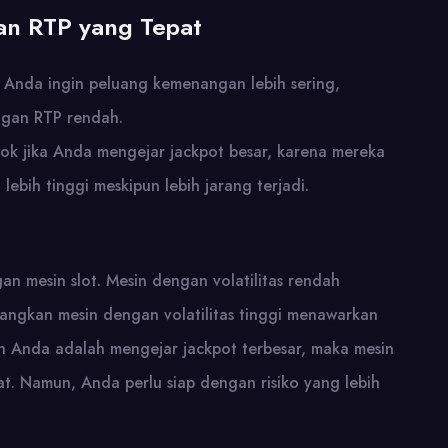
an RTP yang Tepat
ka Anda ingin peluang kemenangan lebih sering,
ngan RTP rendah.
ok jika Anda mengejar jackpot besar, karena mereka
lebih tinggi meskipun lebih jarang terjadi.
ngan mesin slot. Mesin dengan volatilitas rendah
angkan mesin dengan volatilitas tinggi menawarkan
an Anda adalah mengejar jackpot terbesar, maka mesin
pat. Namun, Anda perlu siap dengan risiko yang lebih