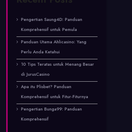
Pengertian Saung4D: Panduan
Komprehensif untuk Pemula
Panduan Utama Ahlicasino: Yang
Perlu Anda Ketahui
10 Tips Teratas untuk Menang Besar
di JurusCasino
Apa itu Plisbet? Panduan
Komprehensif untuk Fitur-Fiturnya
Pengertian Bunga99: Panduan
Komprehensif