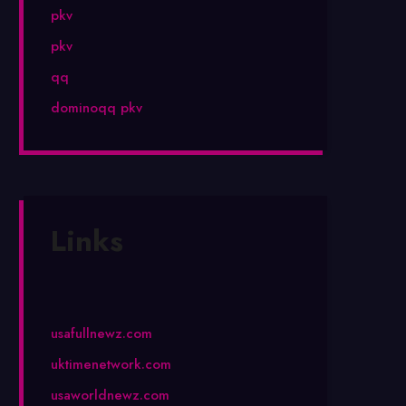
pkv
pkv
qq
dominoqq pkv
Links
usafullnewz.com
uktimenetwork.com
usaworldnewz.com