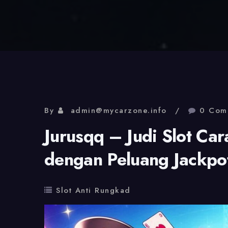
By
admin@mycarzone.info
0 Com
Jurusqq – Judi Slot Car
dengan Peluang Jackpo
Slot Anti Rungkad