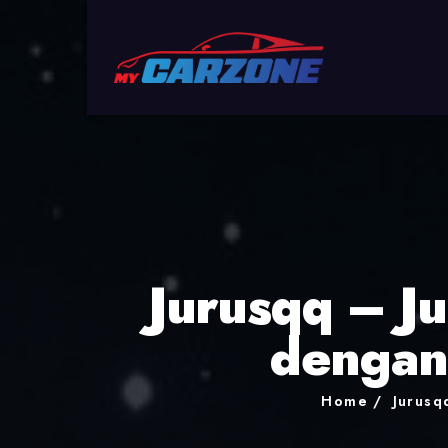
Jurusqq – Ju
dengan
Home
Jurusq