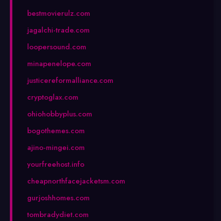
bestmovierulz.com
jagalchi-trade.com
loopersound.com
minapenelope.com
justicereformalliance.com
cryptoglax.com
ohiohobbyplus.com
bogothemes.com
ajino-mingei.com
yourfreehost.info
cheapnorthfacejacketsm.com
gurjoshhomes.com
tombradydiet.com