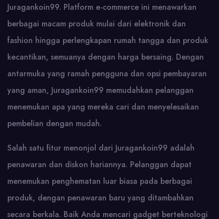
Juragankoin99. Platform e-commerce ini menawarkan
berbagai macam produk mulai dari elektronik dan
fashion hingga perlengkapan rumah tangga dan produk
kecantikan, semuanya dengan harga bersaing. Dengan
antarmuka yang ramah pengguna dan opsi pembayaran
yang aman, Juragankoin99 memudahkan pelanggan
menemukan apa yang mereka cari dan menyelesaikan
pembelian dengan mudah.
Salah satu fitur menonjol dari Juragankoin99 adalah
penawaran dan diskon hariannya. Pelanggan dapat
menemukan penghematan luar biasa pada berbagai
produk, dengan penawaran baru yang ditambahkan
secara berkala. Baik Anda mencari gadget berteknologi