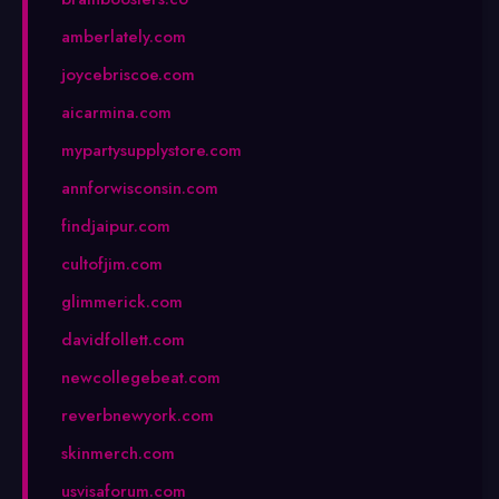
amberlately.com
joycebriscoe.com
aicarmina.com
mypartysupplystore.com
annforwisconsin.com
findjaipur.com
cultofjim.com
glimmerick.com
davidfollett.com
newcollegebeat.com
reverbnewyork.com
skinmerch.com
usvisaforum.com