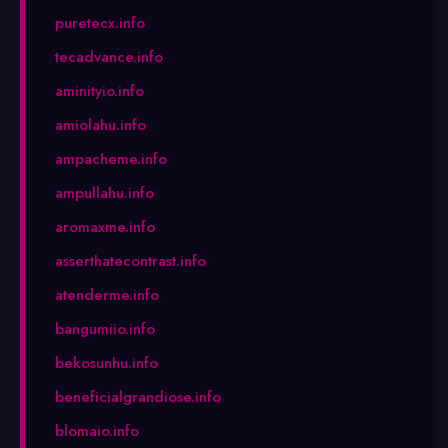
puretecx.info
tecadvance.info
aminityio.info
amiolahu.info
ampacheme.info
ampullahu.info
aromaxme.info
asserthatecontrast.info
atenderme.info
bangumiio.info
bekosunhu.info
beneficialgrandiose.info
blomaio.info