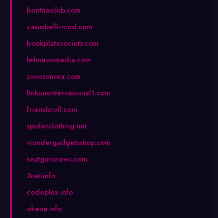
bonthaiclub.com
casusbelli-mod.com
bookplatesociety.com
lebnewsmedia.com
sonosonora.com
linkuusinternasional1.com
friendsroll.com
spiderclothing.net
wondergadgetsshop.com
seatgurunews.com
3net.info
codeplex.info
okena.info