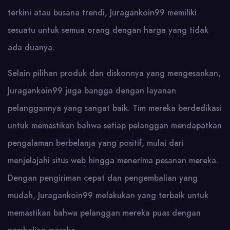
terkini atau busana trendi, Juragankoin99 memiliki
sesuatu untuk semua orang dengan harga yang tidak
ada duanya.
Selain pilihan produk dan diskonnya yang mengesankan,
Juragankoin99 juga bangga dengan layanan
pelanggannya yang sangat baik. Tim mereka berdedikasi
untuk memastikan bahwa setiap pelanggan mendapatkan
pengalaman berbelanja yang positif, mulai dari
menjelajahi situs web hingga menerima pesanan mereka.
Dengan pengiriman cepat dan pengembalian yang
mudah, Juragankoin99 melakukan yang terbaik untuk
memastikan bahwa pelanggan mereka puas dengan