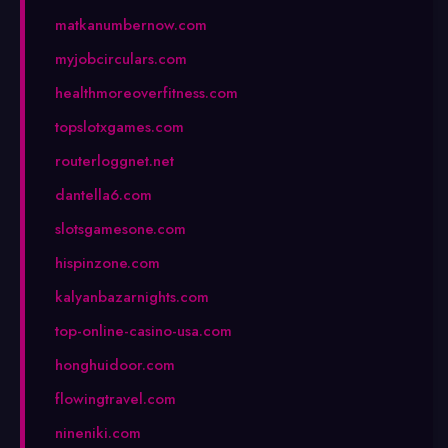
matkanumbernow.com
myjobcirculars.com
healthmoreoverfitness.com
topslotxgames.com
routerloggnet.net
dantella6.com
slotsgamesone.com
hispinzone.com
kalyanbazarnights.com
top-online-casino-usa.com
honghuidoor.com
flowingtravel.com
nineniki.com