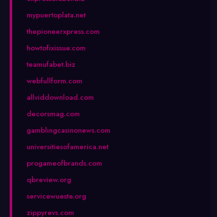
mypuertoplata.net
thepioneerxpress.com
howtofixissue.com
teamufabet.biz
webfullform.com
allviddownload.com
decorsmag.com
gamblingcasinonews.com
universitiesofamerica.net
progameofbrands.com
qbreview.org
servicewueste.org
zippyrevs.com