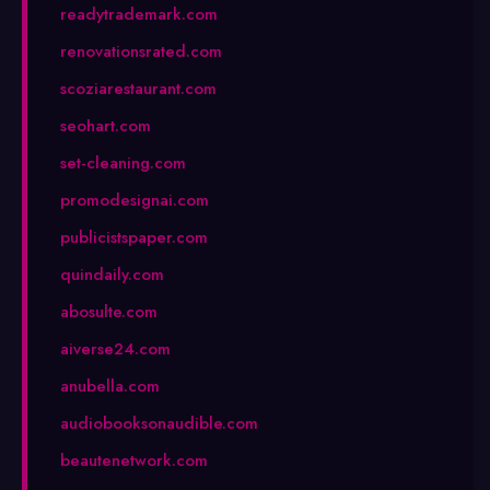
readytrademark.com
renovationsrated.com
scoziarestaurant.com
seohart.com
set-cleaning.com
promodesignai.com
publicistspaper.com
quindaily.com
abosulte.com
aiverse24.com
anubella.com
audiobooksonaudible.com
beautenetwork.com