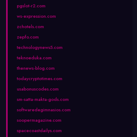
pgslot-r2.com
ws-expression.com
zchotels.com
zepfo.com
technologynews5.com
teknoeduka.com
thenews-blog.com
todaycryptotimes.com
usabonuscodes.com
sm-satta-makta-gods.com
softwaredegimnasios.com
soopermagazine.com
spacecoastdailys.com