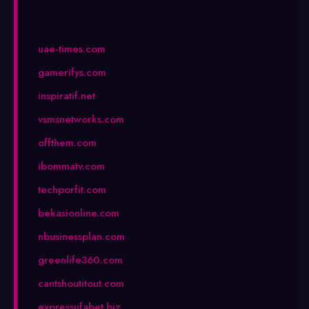
uae-times.com
gamerifys.com
inspiratif.net
vsmsnetworks.com
offthem.com
ibommatv.com
techporfit.com
bekasionline.com
nbusinessplan.com
greenlife360.com
cantshoutitout.com
expressufabet.biz