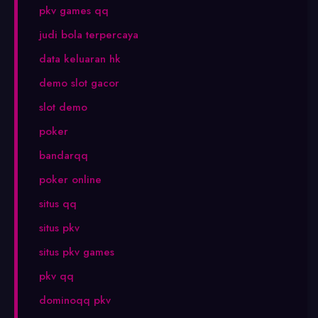
pkv games qq
judi bola terpercaya
data keluaran hk
demo slot gacor
slot demo
poker
bandarqq
poker online
situs qq
situs pkv
situs pkv games
pkv qq
dominoqq pkv