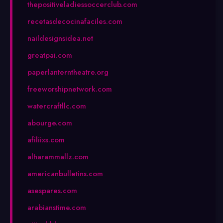
thepositiveladiessoccerclub.com
recetasdecocinafaciles.com
naildesignsidea.net
greatpai.com
paperlanterntheatre.org
freeworshipnetwork.com
watercraftllc.com
abourge.com
afiliixs.com
alharammallz.com
americanbulletins.com
asespares.com
arabianstime.com