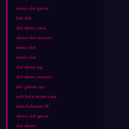
demo slot gacor
link slot
slot demo zeus
demo slot maxwin
demo slot
demo slot
slot demo pg
slot demo maxwin
pkv games qq
judi bola terpercaya
data keluaran hk
demo slot gacor
slot demo