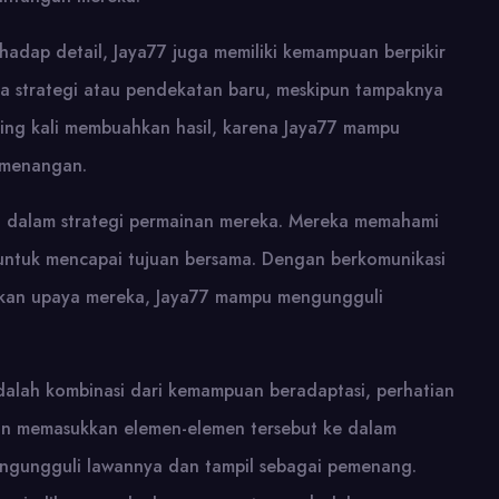
hadap detail, Jaya77 juga memiliki kemampuan berpikir
ba strategi atau pendekatan baru, meskipun tampaknya
ering kali membuahkan hasil, karena Jaya77 mampu
emenangan.
si dalam strategi permainan mereka. Mereka memahami
untuk mencapai tujuan bersama. Dengan berkomunikasi
ikan upaya mereka, Jaya77 mampu mengungguli
adalah kombinasi dari kemampuan beradaptasi, perhatian
ngan memasukkan elemen-elemen tersebut ke dalam
ngungguli lawannya dan tampil sebagai pemenang.