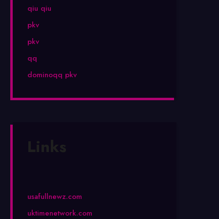
qiu qiu
pkv
pkv
qq
dominoqq pkv
Links
usafullnewz.com
uktimenetwork.com