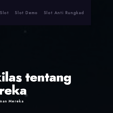
 Slot
Slot Demo
Slot Anti Rungkad
ilas tentang
ereka
ainan Mereka