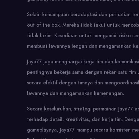
Selain kemampuan beradaptasi dan perhatian ter
out of the box. Mereka tidak takut untuk menco
tidak lazim. Kesediaan untuk mengambil risiko s
membuat lawannya lengah dan mengamankan k
Jaya77 juga menghargai kerja tim dan komunika
pentingnya bekerja sama dengan rekan satu tim 
secara efektif dengan timnya dan mengoordinas
lawannya dan mengamankan kemenangan.
Secara keseluruhan, strategi permainan Jaya77 
terhadap detail, kreativitas, dan kerja tim. De
gameplaynya, Jaya77 mampu secara konsisten me