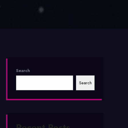
Search
Search
Recent Posts