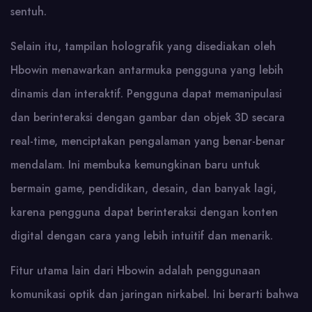
sentuh.
Selain itu, tampilan holografik yang disediakan oleh
Hbowin menawarkan antarmuka pengguna yang lebih
dinamis dan interaktif. Pengguna dapat memanipulasi
dan berinteraksi dengan gambar dan objek 3D secara
real-time, menciptakan pengalaman yang benar-benar
mendalam. Ini membuka kemungkinan baru untuk
bermain game, pendidikan, desain, dan banyak lagi,
karena pengguna dapat berinteraksi dengan konten
digital dengan cara yang lebih intuitif dan menarik.
Fitur utama lain dari Hbowin adalah penggunaan
komunikasi optik dan jaringan nirkabel. Ini berarti bahwa