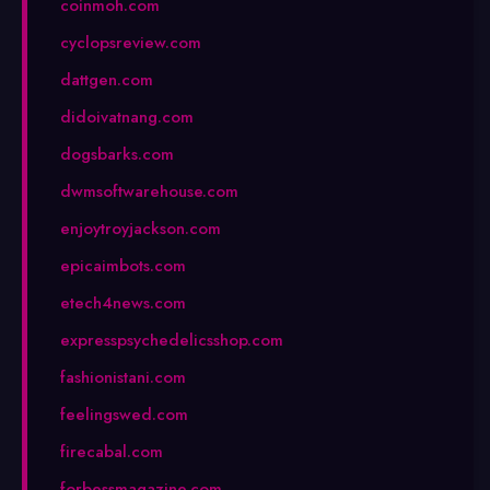
coinmoh.com
cyclopsreview.com
dattgen.com
didoivatnang.com
dogsbarks.com
dwmsoftwarehouse.com
enjoytroyjackson.com
epicaimbots.com
etech4news.com
expresspsychedelicsshop.com
fashionistani.com
feelingswed.com
firecabal.com
forbessmagazine.com