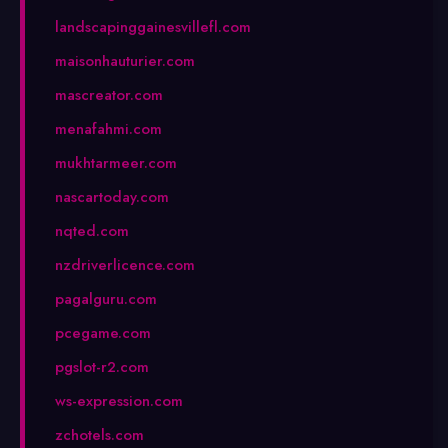
landscapinggainesvillefl.com
maisonhauturier.com
mascreator.com
menafahmi.com
mukhtarmeer.com
nascartoday.com
nqted.com
nzdriverlicence.com
pagalguru.com
pcegame.com
pgslot-r2.com
ws-expression.com
zchotels.com