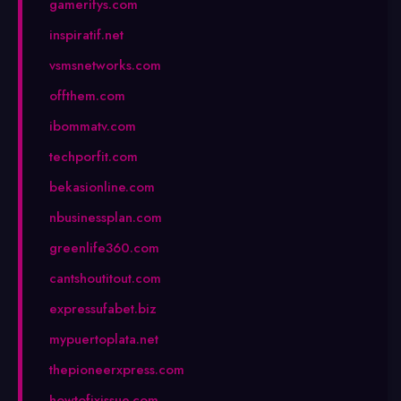
gamerifys.com
inspiratif.net
vsmsnetworks.com
offthem.com
ibommatv.com
techporfit.com
bekasionline.com
nbusinessplan.com
greenlife360.com
cantshoutitout.com
expressufabet.biz
mypuertoplata.net
thepioneerxpress.com
howtofixissue.com