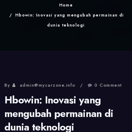
Home
Hbowin: Inovasi yang mengubah permainan di
dunia teknologi
By
admin@mycarzone.info
0 Comment
Hbowin: Inovasi yang
mengubah permainan di
dunia teknologi