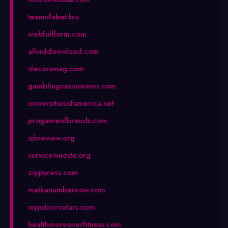
teamufabet.biz
webfullform.com
allviddownload.com
decorsmag.com
gamblingcasinonews.com
universitiesofamerica.net
progameofbrands.com
qbreview.org
servicewueste.org
zippyrevs.com
matkanumbernow.com
myjobcirculars.com
healthmoreoverfitness.com