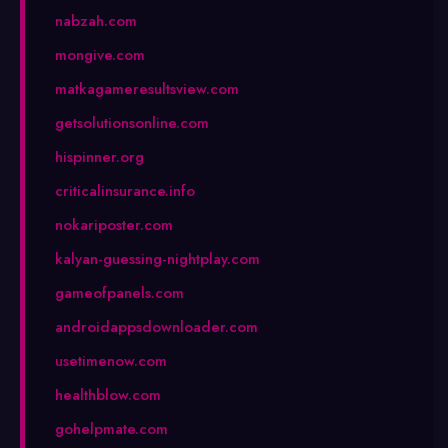
nabzah.com
mongive.com
matkagameresultsview.com
getsolutionsonline.com
hispinner.org
criticalinsurance.info
nokariposter.com
kalyan-guessing-nightplay.com
gameofpanels.com
androidappsdownloader.com
usetimenow.com
healthblow.com
gohelpmate.com