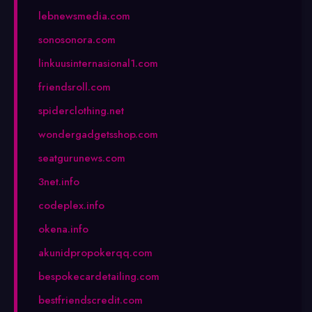
lebnewsmedia.com
sonosonora.com
linkuusinternasional1.com
friendsroll.com
spiderclothing.net
wondergadgetsshop.com
seatgurunews.com
3net.info
codeplex.info
okena.info
akunidpropokerqq.com
bespokecardetailing.com
bestfriendscredit.com