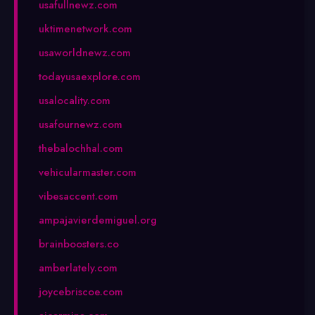
usafullnewz.com
uktimenetwork.com
usaworldnewz.com
todayusaexplore.com
usalocality.com
usafournewz.com
thebalochhal.com
vehicularmaster.com
vibesaccent.com
ampajavierdemiguel.org
brainboosters.co
amberlately.com
joycebriscoe.com