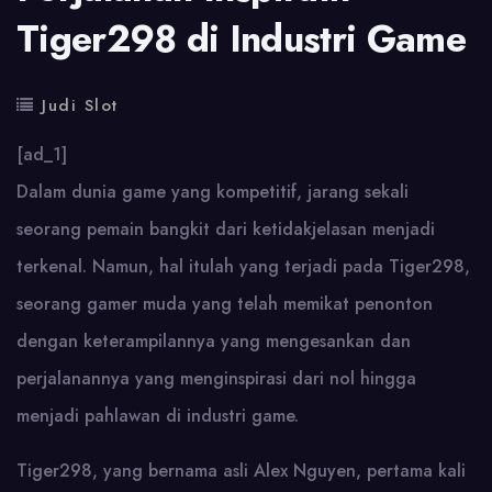
Tiger298 di Industri Game
Judi Slot
[ad_1]
Dalam dunia game yang kompetitif, jarang sekali
seorang pemain bangkit dari ketidakjelasan menjadi
terkenal. Namun, hal itulah yang terjadi pada Tiger298,
seorang gamer muda yang telah memikat penonton
dengan keterampilannya yang mengesankan dan
perjalanannya yang menginspirasi dari nol hingga
menjadi pahlawan di industri game.
Tiger298, yang bernama asli Alex Nguyen, pertama kali