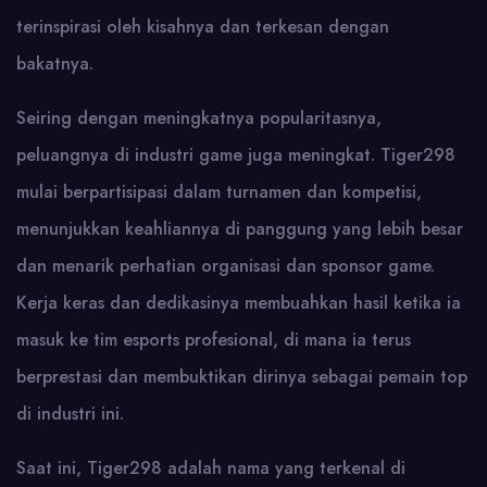
terinspirasi oleh kisahnya dan terkesan dengan
bakatnya.
Seiring dengan meningkatnya popularitasnya,
peluangnya di industri game juga meningkat. Tiger298
mulai berpartisipasi dalam turnamen dan kompetisi,
menunjukkan keahliannya di panggung yang lebih besar
dan menarik perhatian organisasi dan sponsor game.
Kerja keras dan dedikasinya membuahkan hasil ketika ia
masuk ke tim esports profesional, di mana ia terus
berprestasi dan membuktikan dirinya sebagai pemain top
di industri ini.
Saat ini, Tiger298 adalah nama yang terkenal di