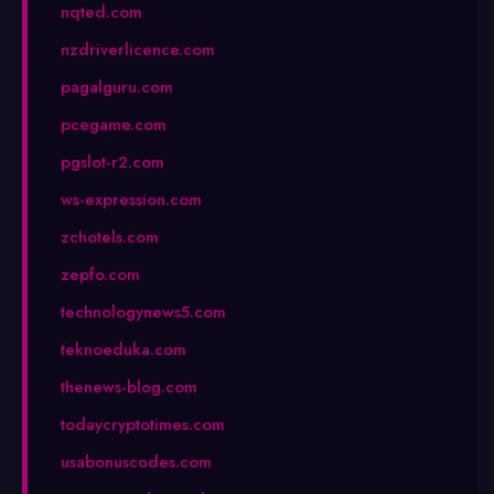
nqted.com
nzdriverlicence.com
pagalguru.com
pcegame.com
pgslot-r2.com
ws-expression.com
zchotels.com
zepfo.com
technologynews5.com
teknoeduka.com
thenews-blog.com
todaycryptotimes.com
usabonuscodes.com