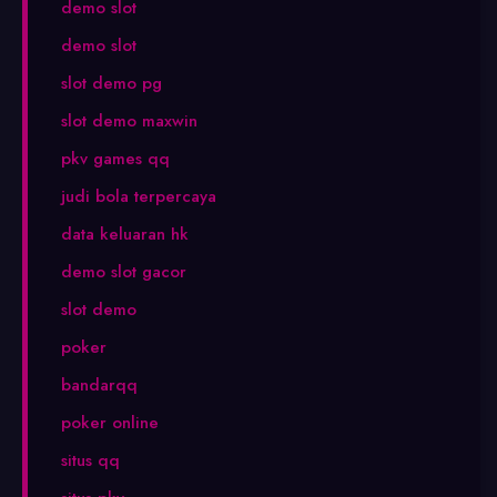
demo slot
demo slot
slot demo pg
slot demo maxwin
pkv games qq
judi bola terpercaya
data keluaran hk
demo slot gacor
slot demo
poker
bandarqq
poker online
situs qq