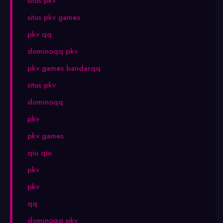
situs pkv
situs pkv games
pkv qq
dominoqq pkv
pkv games bandarqq
situs pkv
dominoqq
pkv
pkv games
qiu qiu
pkv
pkv
qq
dominoqq pkv