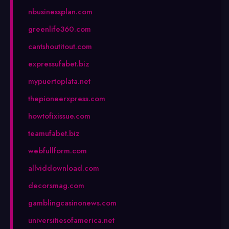
nbusinessplan.com
greenlife360.com
cantshoutitout.com
expressufabet.biz
mypuertoplata.net
thepioneerxpress.com
howtofixissue.com
teamufabet.biz
webfullform.com
allviddownload.com
decorsmag.com
gamblingcasinonews.com
universitiesofamerica.net