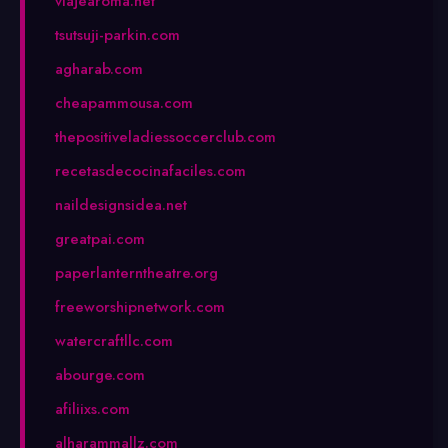
viajearoma.net
tsutsuji-parkin.com
agharab.com
cheapammousa.com
thepositiveladiessoccerclub.com
recetasdecocinafaciles.com
naildesignsidea.net
greatpai.com
paperlanterntheatre.org
freeworshipnetwork.com
watercraftllc.com
abourge.com
afiliixs.com
alharammallz.com