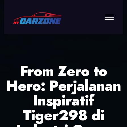
From Zero to
Hero: Perjalanan
Inspiratif
Tiger298 di