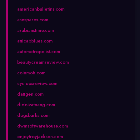
americanbulletins.com
asespares.com
arabianstime.com
atticabblues.com
autometropolist.com
beautycreamreview.com
coinmoh.com
cyclopsreview.com
dattgen.com
didoivatnang.com
dogsbarks.com
dwmsoftwarehouse.com
enjoytroyjackson.com