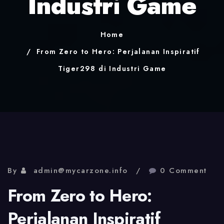
Industri Game
Home
From Zero to Hero: Perjalanan Inspiratif
Tiger298 di Industri Game
By
admin@mycarzone.info
0 Comment
From Zero to Hero:
Perjalanan Inspiratif