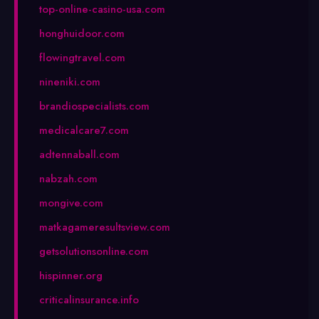
top-online-casino-usa.com
honghuidoor.com
flowingtravel.com
nineniki.com
brandiospecialists.com
medicalcare7.com
adtennaball.com
nabzah.com
mongive.com
matkagameresultsview.com
getsolutionsonline.com
hispinner.org
criticalinsurance.info