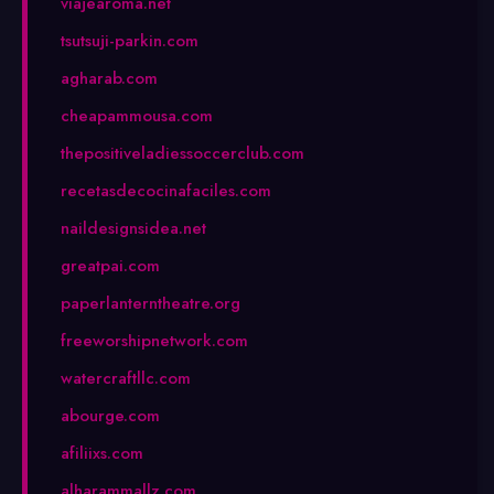
viajearoma.net
tsutsuji-parkin.com
agharab.com
cheapammousa.com
thepositiveladiessoccerclub.com
recetasdecocinafaciles.com
naildesignsidea.net
greatpai.com
paperlanterntheatre.org
freeworshipnetwork.com
watercraftllc.com
abourge.com
afiliixs.com
alharammallz.com