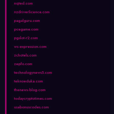
nqted.com
nzdriverlicence.com
pagalguru.com
pcegame.com
pgslot-r2.com
ws-expression.com
zchotels.com
zepfo.com
technologynews5.com
teknoeduka.com
thenews-blog.com
todaycryptotimes.com
usabonuscodes.com