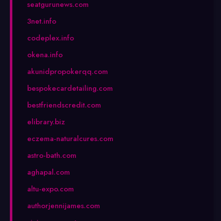
seatgurunews.com
3net.info
codeplex.info
okena.info
akunidpropokerqq.com
bespokecardetailing.com
bestfriendscredit.com
elibrary.biz
eczema-naturalcures.com
astro-bath.com
aghapal.com
altu-expo.com
authorjennijames.com