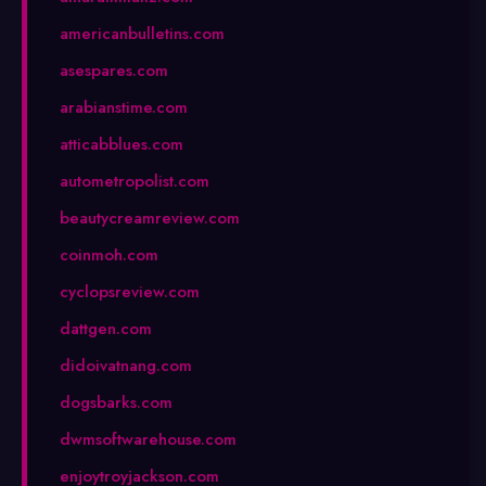
americanbulletins.com
asespares.com
arabianstime.com
atticabblues.com
autometropolist.com
beautycreamreview.com
coinmoh.com
cyclopsreview.com
dattgen.com
didoivatnang.com
dogsbarks.com
dwmsoftwarehouse.com
enjoytroyjackson.com