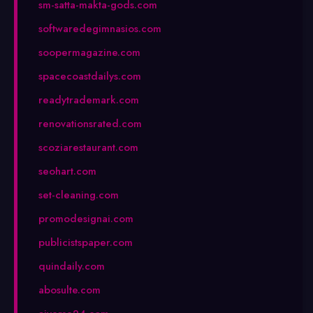
sm-satta-makta-gods.com
softwaredegimnasios.com
soopermagazine.com
spacecoastdailys.com
readytrademark.com
renovationsrated.com
scoziarestaurant.com
seohart.com
set-cleaning.com
promodesignai.com
publicistspaper.com
quindaily.com
abosulte.com