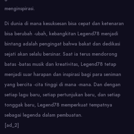
menginspirasi.
Di dunia di mana kesuksesan bisa cepat dan ketenaran
bisa berubah -ubah, kebangkitan Legend78 menjadi
bintang adalah pengingat bahwa bakat dan dedikasi
sejati akan selalu bersinar. Saat ia terus mendorong
batas -batas musik dan kreativitas, Legend78 tetap
menjadi suar harapan dan inspirasi bagi para seniman
yang bercita -cita tinggi di mana -mana. Dan dengan
setiap lagu baru, setiap pertunjukan baru, dan setiap
tonggak baru, Legend78 memperkuat tempatnya
sebagai legenda dalam pembuatan.
[ad_2]