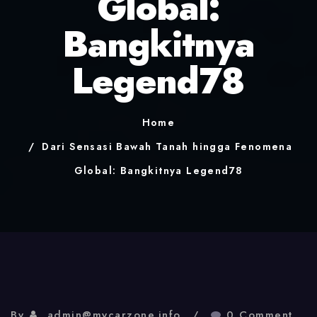
Global:
Bangkitnya
Legend78
Home
Dari Sensasi Bawah Tanah hingga Fenomena
Global: Bangkitnya Legend78
By
admin@mycarzone.info
0 Comment