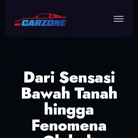
Dari Sensasi
Bawah Tanah
hingga
Fenomena