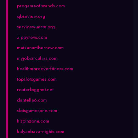
progameofbrands.com
qbreview.org
servicewueste.org
zippyrevs.com
matkanumbernow.com
myjobcirculars.com
healthmoreoverfitness.com
topslotxgames.com
routerloggnet.net
dantella6.com
slotsgamesone.com
hispinzone.com
kalyanbazarnights.com