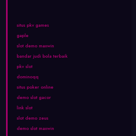
situs pkv games
gaple
slot demo maxwin
bandar judi bola terbaik
pkv slot
dominoqq
situs poker online
demo slot gacor
link slot
slot demo zeus
demo slot maxwin