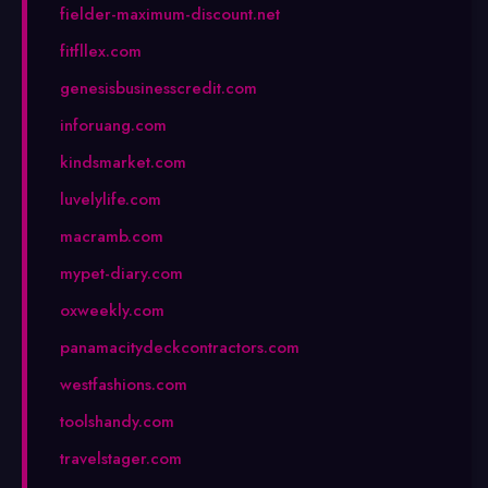
fielder-maximum-discount.net
fitfllex.com
genesisbusinesscredit.com
inforuang.com
kindsmarket.com
luvelylife.com
macramb.com
mypet-diary.com
oxweekly.com
panamacitydeckcontractors.com
westfashions.com
toolshandy.com
travelstager.com