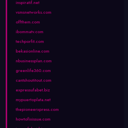
inspiratif.net
vsmsnetworks.com
offthem.com
ibommatv.com
techporfit.com
bekasionline.com
nbusinessplan.com
greenlife360.com
cantshoutitout.com
expressufabet.biz
mypuertoplata.net
thepioneerxpress.com
howtofixissue.com