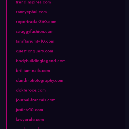
trendinspires.com
rannyephul.com
reportradar360.com
swaggyfashion.com
taraftariumtv10.com
questionquery.com
bodybuildinglegend.com
brilliant-nails.com
dandr-photography.com
dokteroce.com
journal-francais.com
justintv10.com
lawyerule.com