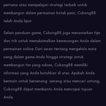
pertama atau mempelajari strategi terbaik untuk
membangun dalam permainan kotak pasir, Cukong88
telah Anda liput.
Selain panduan game, Cukong88 juga menawarkan tips
dan trik untuk memaksimalkan kemenangan Anda dalam
permainan online. Dari saran tentang mengelola mata
uang dalam game Anda hingga strategi untuk
membangun tim yang sukses, Cukong88 memiliki
informasi yang Anda butuhkan di atas. Apakah Anda
bermain untuk bersenang -senang atau mencari untung,
Cukong88 dapat membantu Anda mencapai tujuan
Anda.