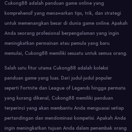
Cukong88 adalah panduan game online yang
komprehensif yang menawarkan tips, trik, dan strategi
untuk memenangkan besar di dunia game online. Apakah
Anda seorang profesional berpengalaman yang ingin
meningkatkan permainan atau pemula yang baru
memulai, Cukong88 memiliki sesuatu untuk semua orang.
Salah satu fitur utama Cukong88 adalah koleksi
panduan game yang luas. Dari judul-judul populer
seperti Fortnite dan League of Legends hingga permata
yang kurang dikenal, Cukong88 memiliki panduan
terperinci yang akan membantu Anda menguasai setiap
pertandingan dan mendominasi kompetisi. Apakah Anda
ingin meningkatkan tujuan Anda dalam penembak orang