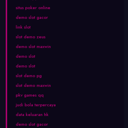
situs poker online
demo slot gacor
link slot
slot demo zeus
demo slot maxwin
demo slot
demo slot
slot demo pg
slot demo maxwin
pkv games qq
judi bola terpercaya
data keluaran hk
demo slot gacor