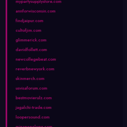
mypartysupplystore.com
annforwisconsin.com
findjaipur.com
cultofjim.com
glimmerick.com
davidfollett.com
newcollegebeat.com
reverbnewyork.com
skinmerch.com
usvisaforum.com
bestmovierulz.com
jagalchi-trade.com
loopersound.com
minapenelope.com