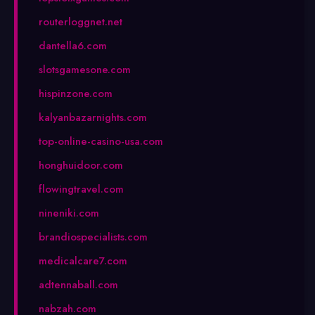
routerloggnet.net
dantella6.com
slotsgamesone.com
hispinzone.com
kalyanbazarnights.com
top-online-casino-usa.com
honghuidoor.com
flowingtravel.com
nineniki.com
brandiospecialists.com
medicalcare7.com
adtennaball.com
nabzah.com