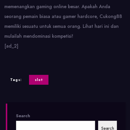
memenangkan gaming online besar. Apakah Anda
seorang pemain biasa atau gamer hardcore, Cukong88
memiliki sesuatu untuk semua orang. Lihat hari ini dan
mulailah mendominasi kompetisi!
[ad_2]
Tags:
slot
Search
Search