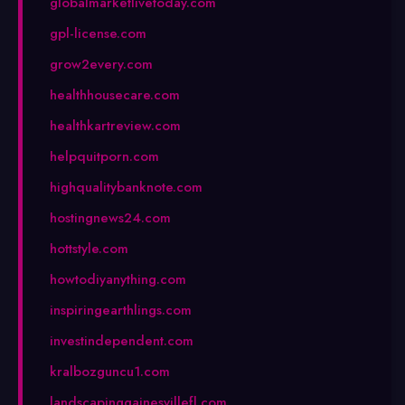
globalmarketlivetoday.com
gpl-license.com
grow2every.com
healthhousecare.com
healthkartreview.com
helpquitporn.com
highqualitybanknote.com
hostingnews24.com
hottstyle.com
howtodiyanything.com
inspiringearthlings.com
investindependent.com
kralbozguncu1.com
landscapinggainesvillefl.com