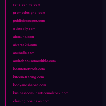
set-cleaning.com
promodesignai.com
publicistspaper.com
quindaily.com
abosulte.com
aiverse24.com
anubella.com
audiobooksonaudible.com
beautenetwork.com
bitcoin-tracing.com
bodyandshapes.com
businessconsultantsroundrock.com
classicglobalnews.com