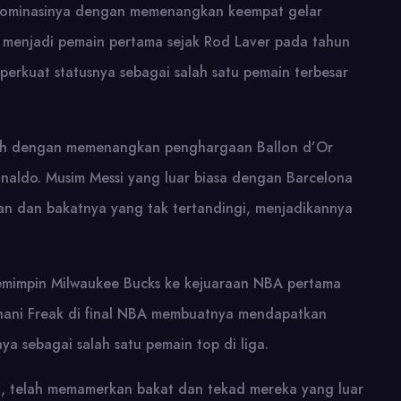
 dominasinya dengan memenangkan keempat gelar
 menjadi pemain pertama sejak Rod Laver pada tahun
rkuat statusnya sebagai salah satu pemain terbesar
arah dengan memenangkan penghargaan Ballon d’Or
onaldo. Musim Messi yang luar biasa dengan Barcelona
an dan bakatnya yang tak tertandingi, menjadikannya
emimpin Milwaukee Bucks ke kejuaraan NBA pertama
nani Freak di final NBA membuatnya mendapatkan
 sebagai salah satu pemain top di liga.
in, telah memamerkan bakat dan tekad mereka yang luar