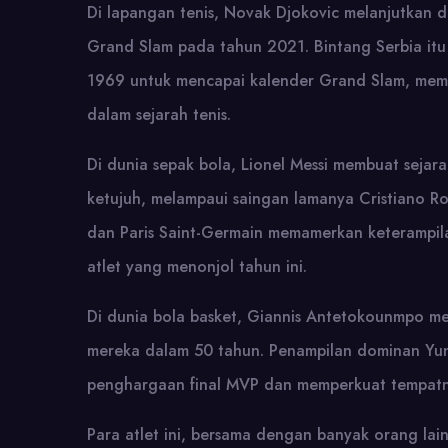
Di lapangan tenis, Novak Djokovic melanjutkan
Grand Slam pada tahun 2021. Bintang Serbia itu
1969 untuk mencapai kalender Grand Slam, mempe
dalam sejarah tenis.
Di dunia sepak bola, Lionel Messi membuat sej
ketujuh, melampaui saingan lamanya Cristiano R
dan Paris Saint-Germain memamerkan keterampil
atlet yang menonjol tahun ini.
Di dunia bola basket, Giannis Antetokounmpo m
mereka dalam 50 tahun. Penampilan dominan Yu
penghargaan final MVP dan memperkuat tempatnya
Para atlet ini, bersama dengan banyak orang la