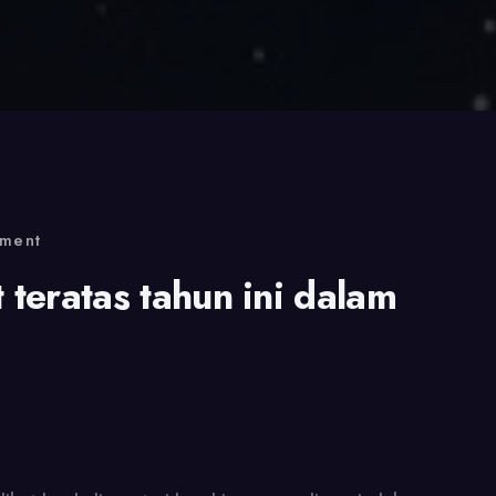
ment
 teratas tahun ini dalam