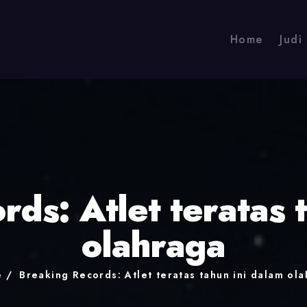
Home
Judi
ds: Atlet teratas 
olahraga
e
Breaking Records: Atlet teratas tahun ini dalam ol