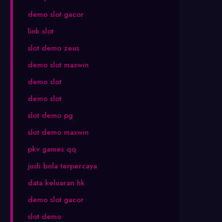
demo slot gacor
link slot
slot demo zeus
demo slot maxwin
demo slot
demo slot
slot demo pg
slot demo maxwin
pkv games qq
judi bola terpercaya
data keluaran hk
demo slot gacor
slot demo