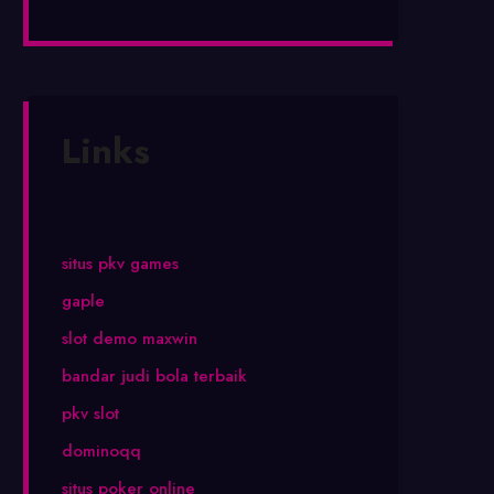
Links
situs pkv games
gaple
slot demo maxwin
bandar judi bola terbaik
pkv slot
dominoqq
situs poker online