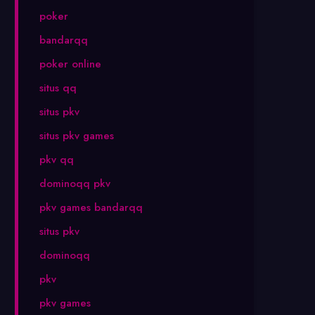
poker
bandarqq
poker online
situs qq
situs pkv
situs pkv games
pkv qq
dominoqq pkv
pkv games bandarqq
situs pkv
dominoqq
pkv
pkv games