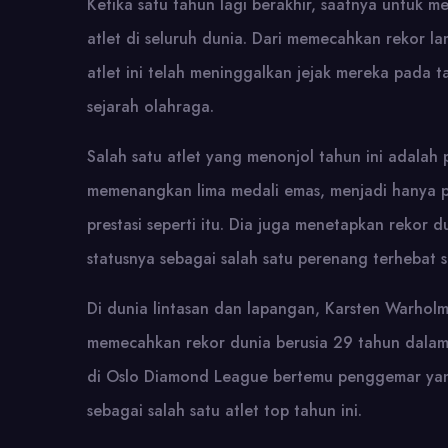
Ketika satu tahun lagi berakhir, saatnya untuk me
atlet di seluruh dunia. Dari memecahkan rekor 
atlet ini telah meninggalkan jejak mereka pad
sejarah olahraga.
Salah satu atlet yang menonjol tahun ini adalah 
memenangkan lima medali emas, menjadi hanya 
prestasi seperti itu. Dia juga menetapkan rekor
statusnya sebagai salah satu perenang terhebat 
Di dunia lintasan dan lapangan, Karsten Warhol
memecahkan rekor dunia berusia 29 tahun dalam
di Oslo Diamond League bertemu penggemar yan
sebagai salah satu atlet top tahun ini.