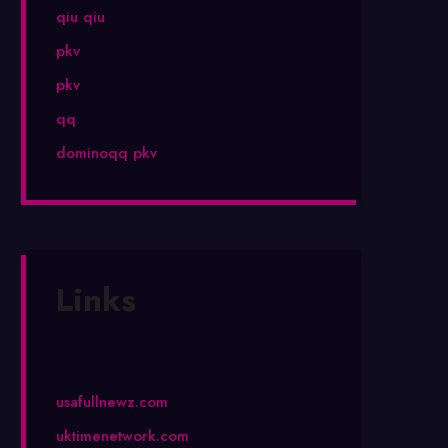
qiu qiu
pkv
pkv
qq
dominoqq pkv
Links
usafullnewz.com
uktimenetwork.com