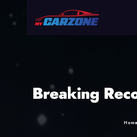
Breaking Recor
Hom