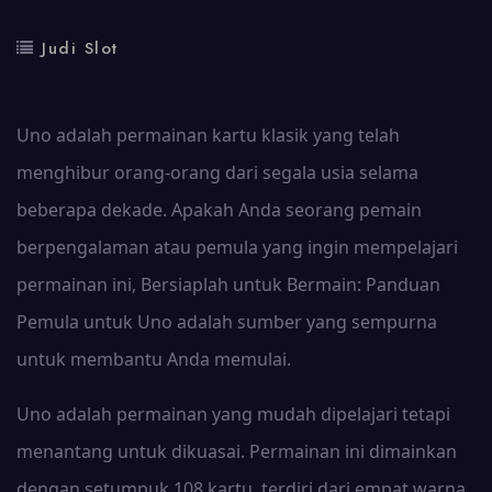
Judi Slot
Uno adalah permainan kartu klasik yang telah
menghibur orang-orang dari segala usia selama
beberapa dekade. Apakah Anda seorang pemain
berpengalaman atau pemula yang ingin mempelajari
permainan ini, Bersiaplah untuk Bermain: Panduan
Pemula untuk Uno adalah sumber yang sempurna
untuk membantu Anda memulai.
Uno adalah permainan yang mudah dipelajari tetapi
menantang untuk dikuasai. Permainan ini dimainkan
dengan setumpuk 108 kartu, terdiri dari empat warna