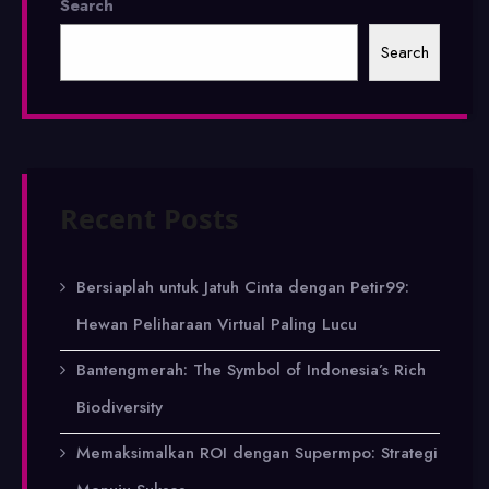
Search
Search
Recent Posts
Bersiaplah untuk Jatuh Cinta dengan Petir99:
Hewan Peliharaan Virtual Paling Lucu
Bantengmerah: The Symbol of Indonesia’s Rich
Biodiversity
Memaksimalkan ROI dengan Supermpo: Strategi