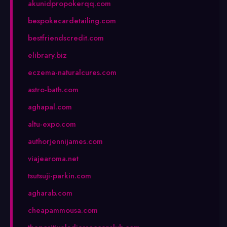
akunidpropokerqq.com
bespokecardetailing.com
bestfriendscredit.com
elibrary.biz
eczema-naturalcures.com
astro-bath.com
aghapal.com
altu-expo.com
authorjennijames.com
viajearoma.net
tsutsuji-parkin.com
agharab.com
cheapammousa.com