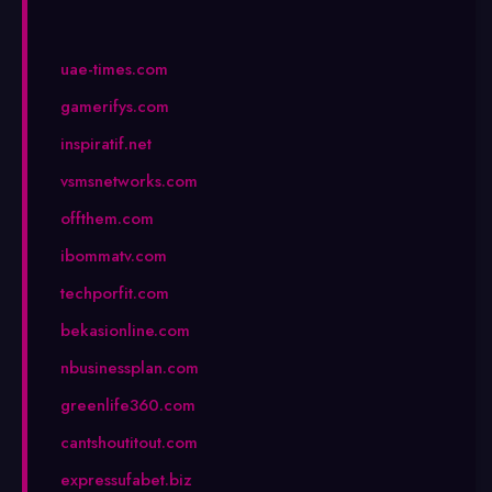
uae-times.com
gamerifys.com
inspiratif.net
vsmsnetworks.com
offthem.com
ibommatv.com
techporfit.com
bekasionline.com
nbusinessplan.com
greenlife360.com
cantshoutitout.com
expressufabet.biz