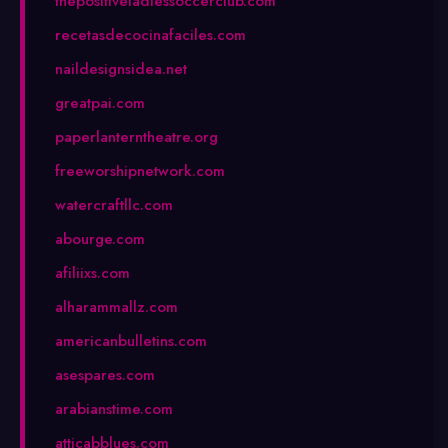
thepositiveladiessoccerclub.com
recetasdecocinafaciles.com
naildesignsidea.net
greatpai.com
paperlanterntheatre.org
freeworshipnetwork.com
watercraftllc.com
abourge.com
afiliixs.com
alharammallz.com
americanbulletins.com
asespares.com
arabianstime.com
atticabblues.com