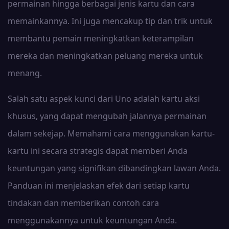
permainan hingga berbagai jenis kartu dan cara
memainkannya. Ini juga mencakup tip dan trik untuk
membantu pemain meningkatkan keterampilan
mereka dan meningkatkan peluang mereka untuk
menang.
Salah satu aspek kunci dari Uno adalah kartu aksi
khusus, yang dapat mengubah jalannya permainan
dalam sekejap. Memahami cara menggunakan kartu-
kartu ini secara strategis dapat memberi Anda
keuntungan yang signifikan dibandingkan lawan Anda.
Panduan ini menjelaskan efek dari setiap kartu
tindakan dan memberikan contoh cara
menggunakannya untuk keuntungan Anda.