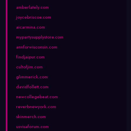
amberlately.com
joycebriscoe.com
aicarmina.com
mypartysupplystore.com
annforwisconsin.com
findjaipur.com
cultofjim.com
glimmerick.com
davidfollett.com
newcollegebeat.com
reverbnewyork.com
skinmerch.com
usvisaforum.com