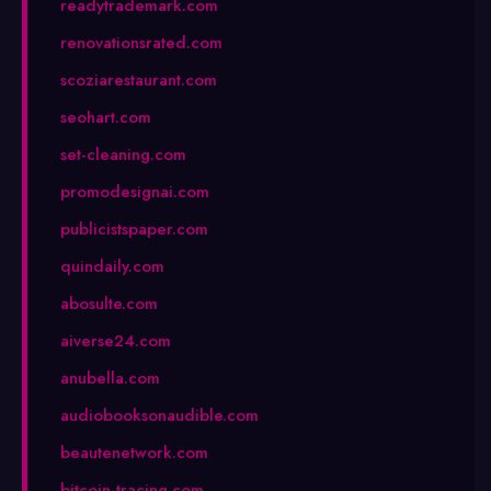
readytrademark.com
renovationsrated.com
scoziarestaurant.com
seohart.com
set-cleaning.com
promodesignai.com
publicistspaper.com
quindaily.com
abosulte.com
aiverse24.com
anubella.com
audiobooksonaudible.com
beautenetwork.com
bitcoin-tracing.com