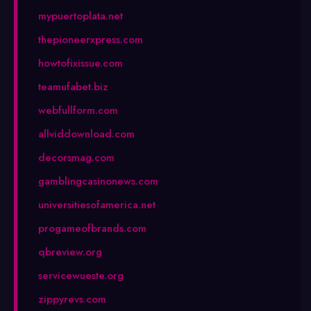
mypuertoplata.net
thepioneerxpress.com
howtofixissue.com
teamufabet.biz
webfullform.com
allviddownload.com
decorsmag.com
gamblingcasinonews.com
universitiesofamerica.net
progameofbrands.com
qbreview.org
servicewueste.org
zippyrevs.com