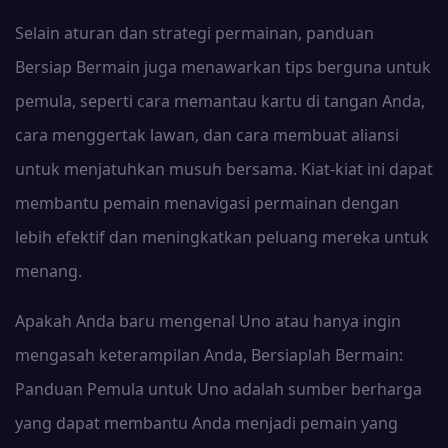
Selain aturan dan strategi permainan, panduan
Bersiap Bermain juga menawarkan tips berguna untuk
pemula, seperti cara memantau kartu di tangan Anda,
cara menggertak lawan, dan cara membuat aliansi
untuk menjatuhkan musuh bersama. Kiat-kiat ini dapat
membantu pemain menavigasi permainan dengan
lebih efektif dan meningkatkan peluang mereka untuk
menang.
Apakah Anda baru mengenal Uno atau hanya ingin
mengasah keterampilan Anda, Bersiaplah Bermain:
Panduan Pemula untuk Uno adalah sumber berharga
yang dapat membantu Anda menjadi pemain yang