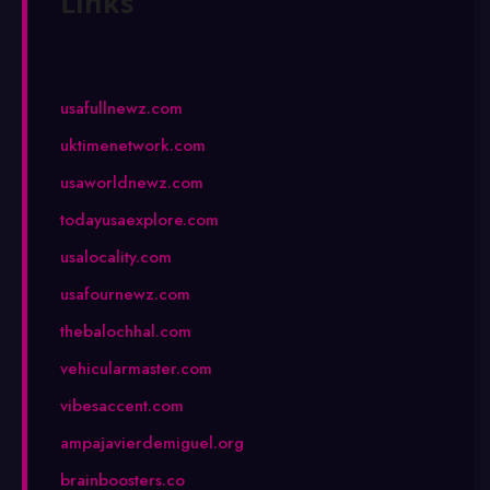
Links
usafullnewz.com
uktimenetwork.com
usaworldnewz.com
todayusaexplore.com
usalocality.com
usafournewz.com
thebalochhal.com
vehicularmaster.com
vibesaccent.com
ampajavierdemiguel.org
brainboosters.co