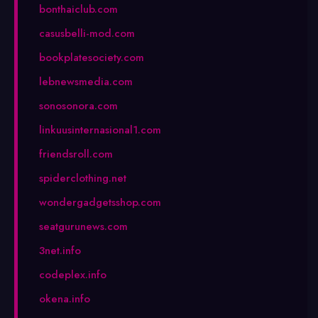
bonthaiclub.com
casusbelli-mod.com
bookplatesociety.com
lebnewsmedia.com
sonosonora.com
linkuusinternasional1.com
friendsroll.com
spiderclothing.net
wondergadgetsshop.com
seatgurunews.com
3net.info
codeplex.info
okena.info