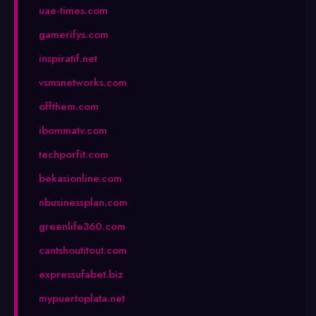
uae-times.com
gamerifys.com
inspiratif.net
vsmsnetworks.com
offthem.com
ibommatv.com
techporfit.com
bekasionline.com
nbusinessplan.com
greenlife360.com
cantshoutitout.com
expressufabet.biz
mypuertoplata.net