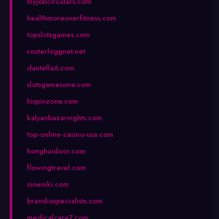
myjobcirculars.com
healthmoreoverfitness.com
topslotxgames.com
routerloggnet.net
dantella6.com
slotsgamesone.com
hispinzone.com
kalyanbazarnights.com
top-online-casino-usa.com
honghuidoor.com
flowingtravel.com
nineniki.com
brandiospecialists.com
medicalcare7.com