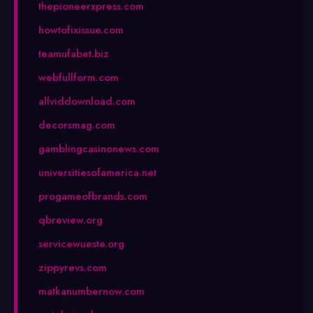
thepioneerxpress.com
howtofixissue.com
teamufabet.biz
webfullform.com
allviddownload.com
decorsmag.com
gamblingcasinonews.com
universitiesofamerica.net
progameofbrands.com
qbreview.org
servicewueste.org
zippyrevs.com
matkanumbernow.com