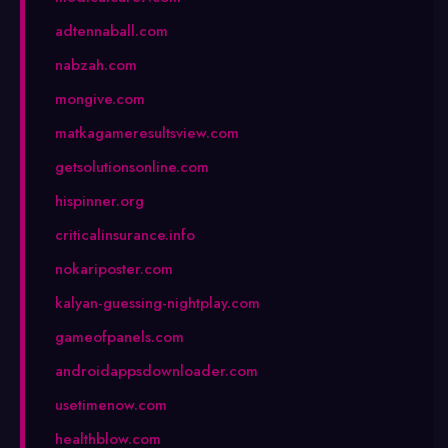
adtennaball.com
nabzah.com
mongive.com
matkagameresultsview.com
getsolutionsonline.com
hispinner.org
criticalinsurance.info
nokariposter.com
kalyan-guessing-nightplay.com
gameofpanels.com
androidappsdownloader.com
usetimenow.com
healthblow.com