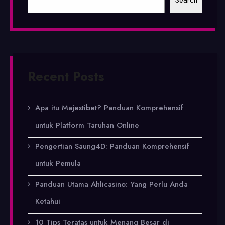
Search
Recent Posts
Apa itu Majestibet? Panduan Komprehensif
untuk Platform Taruhan Online
Pengertian Saung4D: Panduan Komprehensif
untuk Pemula
Panduan Utama Ahlicasino: Yang Perlu Anda
Ketahui
10 Tips Teratas untuk Menang Besar di