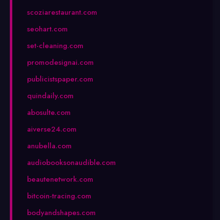
scoziarestaurant.com
seohart.com
set-cleaning.com
promodesignai.com
publicistspaper.com
quindaily.com
abosulte.com
aiverse24.com
anubella.com
audiobooksonaudible.com
beautenetwork.com
bitcoin-tracing.com
bodyandshapes.com