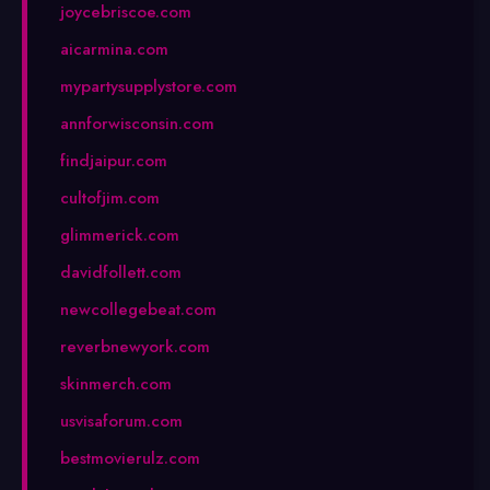
joycebriscoe.com
aicarmina.com
mypartysupplystore.com
annforwisconsin.com
findjaipur.com
cultofjim.com
glimmerick.com
davidfollett.com
newcollegebeat.com
reverbnewyork.com
skinmerch.com
usvisaforum.com
bestmovierulz.com