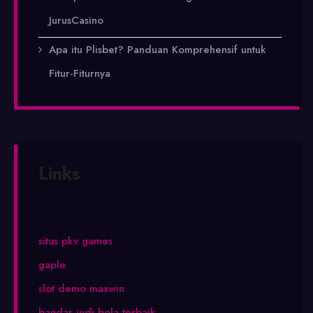
JurusCasino
Apa itu Plisbet? Panduan Komprehensif untuk
Fitur-Fiturnya
Links
situs pkv games
gaple
slot demo maxwin
bandar judi bola terbaik