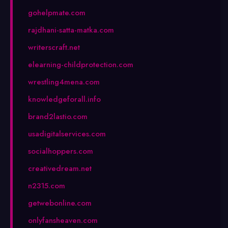
gohelpmate.com
rajdhani-satta-matka.com
writerscraft.net
elearning-childprotection.com
wrestling4mena.com
knowledgeforall.info
brand2lastio.com
usadigitalservices.com
socialhoppers.com
creativedream.net
n2315.com
getwebonline.com
onlyfansheaven.com