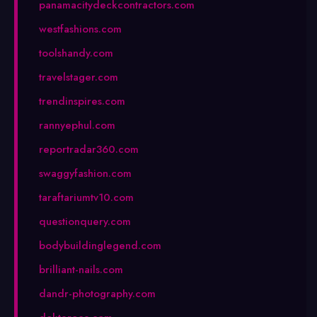
panamacitydeckcontractors.com
westfashions.com
toolshandy.com
travelstager.com
trendinspires.com
rannyephul.com
reportradar360.com
swaggyfashion.com
taraftariumtv10.com
questionquery.com
bodybuildinglegend.com
brilliant-nails.com
dandr-photography.com