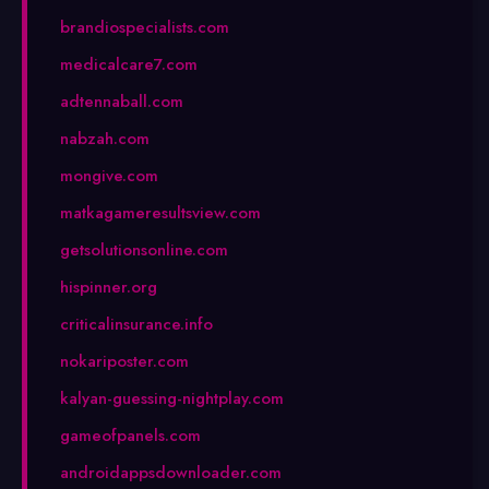
brandiospecialists.com
medicalcare7.com
adtennaball.com
nabzah.com
mongive.com
matkagameresultsview.com
getsolutionsonline.com
hispinner.org
criticalinsurance.info
nokariposter.com
kalyan-guessing-nightplay.com
gameofpanels.com
androidappsdownloader.com