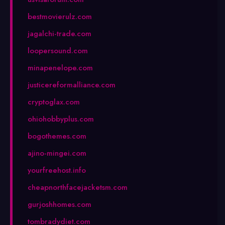
bestmovierulz.com
jagalchi-trade.com
loopersound.com
minapenelope.com
justicereformalliance.com
cryptoglax.com
ohiohobbyplus.com
bogothemes.com
ajino-mingei.com
yourfreehost.info
cheapnorthfacejacketsm.com
gurjoshhomes.com
tombradydiet.com