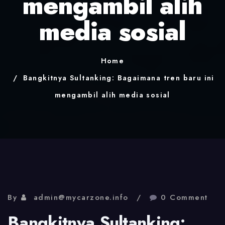
mengambil alih
media sosial
Home
Bangkitnya Sultanking: Bagaimana tren baru ini
mengambil alih media sosial
By
admin@mycarzone.info
0 Comment
Bangkitnya Sultanking: