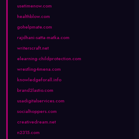
usetimenow.com
healthblow.com
gohelpmate.com
rajdhani-satta-matka.com
writerscraft.net
elearning-childprotection.com
wrestling4mena.com
knowledgeforall.info
brand2lastio.com
usadigitalservices.com
socialhoppers.com
creativedream.net
n2315.com