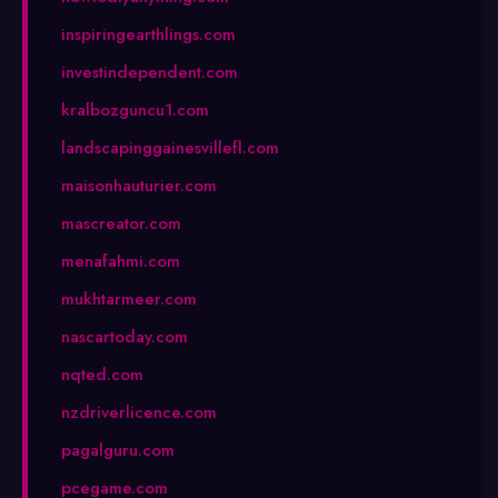
inspiringearthlings.com
investindependent.com
kralbozguncu1.com
landscapinggainesvillefl.com
maisonhauturier.com
mascreator.com
menafahmi.com
mukhtarmeer.com
nascartoday.com
nqted.com
nzdriverlicence.com
pagalguru.com
pcegame.com