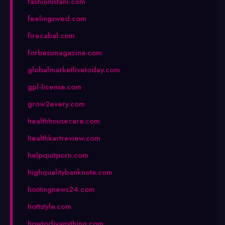
fashionistani.com
feelingswed.com
firecabal.com
forbessmagazine.com
globalmarketlivetoday.com
gpl-license.com
grow2every.com
healthhousecare.com
healthkartreview.com
helpquitporn.com
highqualitybanknote.com
hostingnews24.com
hottstyle.com
howtodiyanything.com