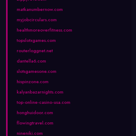
matkanumbernow.com
myjobcirculars.com
healthmoreoverfitness.com
topslotxgames.com
routerloggnet.net
dantella6.com
slotsgamesone.com
hispinzone.com
kalyanbazarnights.com
top-online-casino-usa.com
honghuidoor.com
flowingtravel.com
nineniki.com