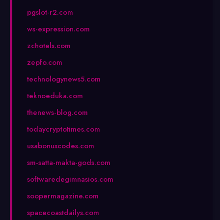
pgslot-r2.com
ws-expression.com
zchotels.com
zepfo.com
technologynews5.com
teknoeduka.com
thenews-blog.com
todaycryptotimes.com
usabonuscodes.com
sm-satta-makta-gods.com
softwaredegimnasios.com
soopermagazine.com
spacecoastdailys.com