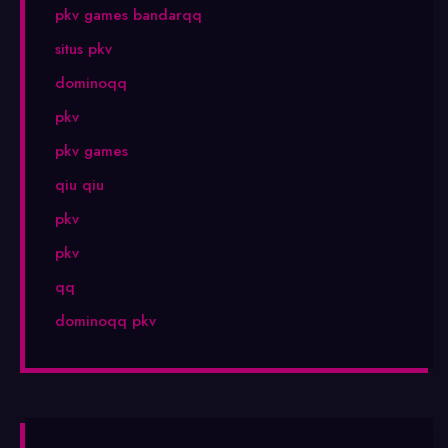
pkv games bandarqq
situs pkv
dominoqq
pkv
pkv games
qiu qiu
pkv
pkv
qq
dominoqq pkv