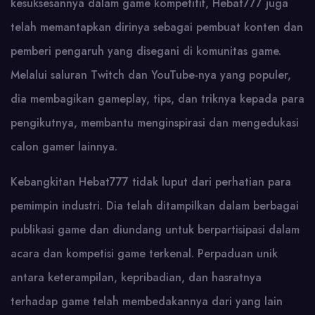
kesuksesannya dalam game kompetitif, Hebat777 juga
telah memantapkan dirinya sebagai pembuat konten dan
pemberi pengaruh yang disegani di komunitas game.
Melalui saluran Twitch dan YouTube-nya yang populer,
dia membagikan gameplay, tips, dan triknya kepada para
pengikutnya, membantu menginspirasi dan mengedukasi
calon gamer lainnya.
Kebangkitan Hebat777 tidak luput dari perhatian para
pemimpin industri. Dia telah ditampilkan dalam berbagai
publikasi game dan diundang untuk berpartisipasi dalam
acara dan kompetisi game terkenal. Perpaduan unik
antara keterampilan, kepribadian, dan hasratnya
terhadap game telah membedakannya dari yang lain