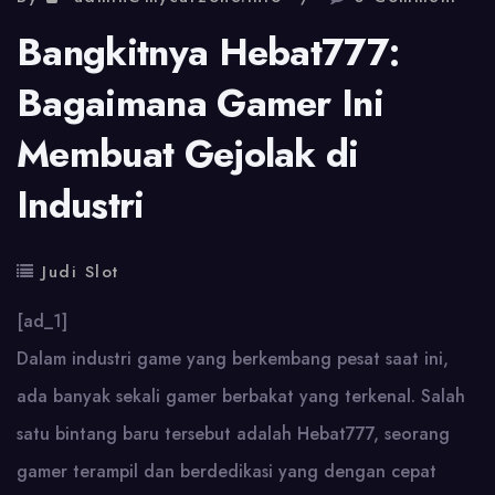
Bangkitnya Hebat777:
Bagaimana Gamer Ini
Membuat Gejolak di
Industri
Judi Slot
[ad_1]
Dalam industri game yang berkembang pesat saat ini,
ada banyak sekali gamer berbakat yang terkenal. Salah
satu bintang baru tersebut adalah Hebat777, seorang
gamer terampil dan berdedikasi yang dengan cepat