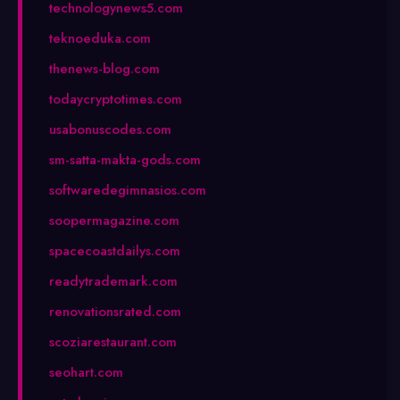
technologynews5.com
teknoeduka.com
thenews-blog.com
todaycryptotimes.com
usabonuscodes.com
sm-satta-makta-gods.com
softwaredegimnasios.com
soopermagazine.com
spacecoastdailys.com
readytrademark.com
renovationsrated.com
scoziarestaurant.com
seohart.com