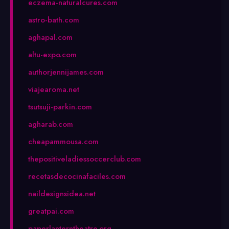
eczema-naturalcures.com
astro-bath.com
aghapal.com
altu-expo.com
authorjennijames.com
viajearoma.net
tsutsuji-parkin.com
agharab.com
cheapammousa.com
thepositiveladiessoccerclub.com
recetasdecocinafaciles.com
naildesignsidea.net
greatpai.com
paperlanterntheatre.org