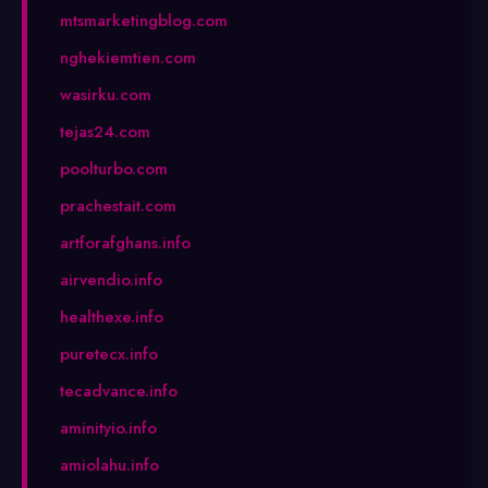
mtsmarketingblog.com
nghekiemtien.com
wasirku.com
tejas24.com
poolturbo.com
prachestait.com
artforafghans.info
airvendio.info
healthexe.info
puretecx.info
tecadvance.info
aminityio.info
amiolahu.info