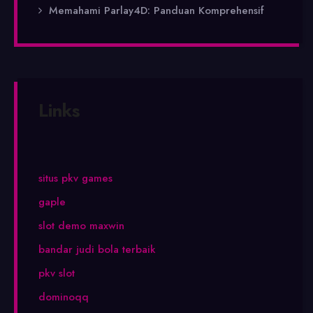
Memahami Parlay4D: Panduan Komprehensif
Links
situs pkv games
gaple
slot demo maxwin
bandar judi bola terbaik
pkv slot
dominoqq