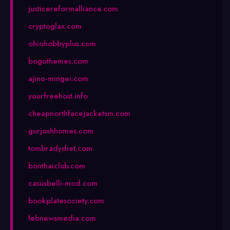
justicereformalliance.com
cryptoglax.com
ohiohobbyplus.com
bogothemes.com
ajino-mingei.com
yourfreehost.info
cheapnorthfacejacketsm.com
gurjoshhomes.com
tombradydiet.com
bonthaiclub.com
casusbelli-mod.com
bookplatesociety.com
lebnewsmedia.com