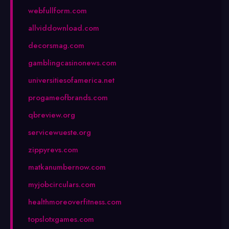
webfullform.com
allviddownload.com
decorsmag.com
gamblingcasinonews.com
universitiesofamerica.net
progameofbrands.com
qbreview.org
servicewueste.org
zippyrevs.com
matkanumbernow.com
myjobcirculars.com
healthmoreoverfitness.com
topslotxgames.com