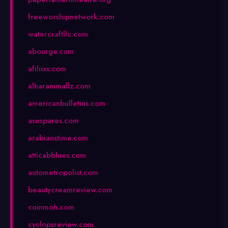
freeworshipnetwork.com
watercraftllc.com
abourge.com
afiliixs.com
alharammallz.com
americanbulletins.com
asespares.com
arabianstime.com
atticabblues.com
autometropolist.com
beautycreamreview.com
coinmoh.com
cyclopsreview.com