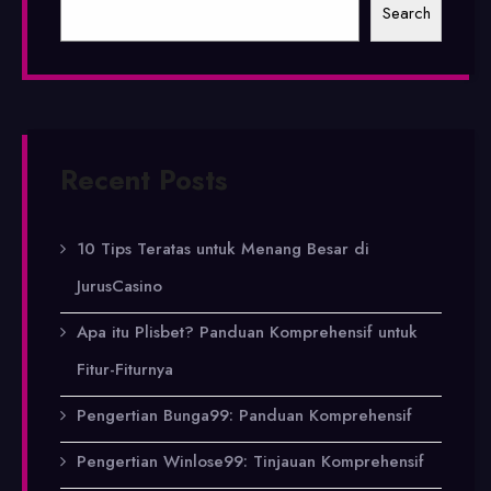
Search
Recent Posts
10 Tips Teratas untuk Menang Besar di
JurusCasino
Apa itu Plisbet? Panduan Komprehensif untuk
Fitur-Fiturnya
Pengertian Bunga99: Panduan Komprehensif
Pengertian Winlose99: Tinjauan Komprehensif