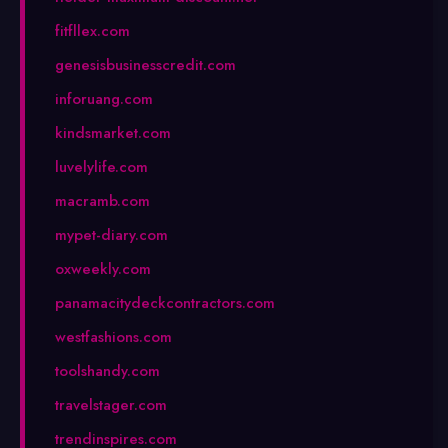
fitfllex.com
genesisbusinesscredit.com
inforuang.com
kindsmarket.com
luvelylife.com
macramb.com
mypet-diary.com
oxweekly.com
panamacitydeckcontractors.com
westfashions.com
toolshandy.com
travelstager.com
trendinspires.com