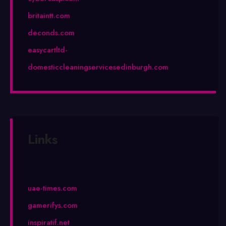
britaintt.com
deconds.com
easycartltd-
domesticcleaningservicesedinburgh.com
Links
uae-times.com
gamerifys.com
inspiratif.net