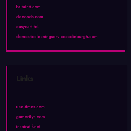
britaintt.com
deconds.com
easycartltd-
domesticcleaningservicesedinburgh.com
Links
uae-times.com
gamerifys.com
inspiratif.net