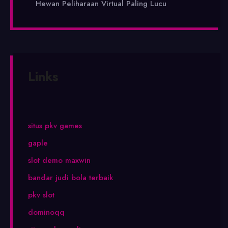
Hewan Peliharaan Virtual Paling Lucu
Links
situs pkv games
gaple
slot demo maxwin
bandar judi bola terbaik
pkv slot
dominoqq