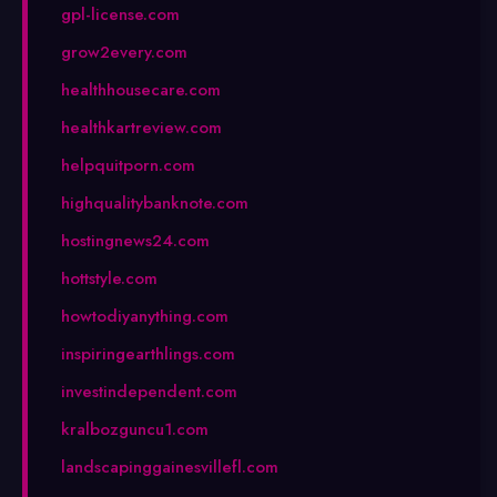
gpl-license.com
grow2every.com
healthhousecare.com
healthkartreview.com
helpquitporn.com
highqualitybanknote.com
hostingnews24.com
hottstyle.com
howtodiyanything.com
inspiringearthlings.com
investindependent.com
kralbozguncu1.com
landscapinggainesvillefl.com