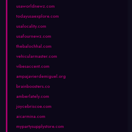
usaworldnewz.com
todayusaexplore.com
usalocality.com
usafournewz.com
thebalochhal.com
vehicularmaster.com
vibesaccent.com
ampajavierdemiguel.org
brainboosters.co
amberlately.com
joycebriscoe.com
aicarmina.com
mypartysupplystore.com