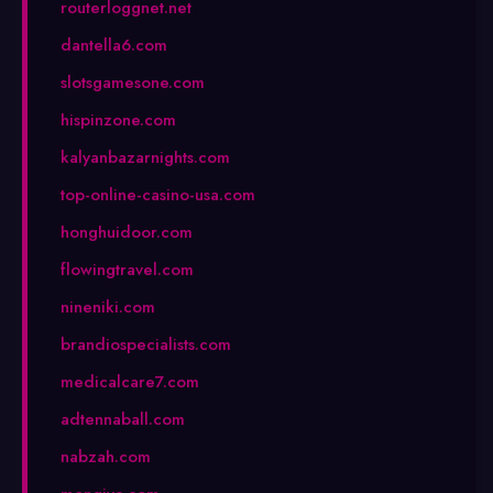
routerloggnet.net
dantella6.com
slotsgamesone.com
hispinzone.com
kalyanbazarnights.com
top-online-casino-usa.com
honghuidoor.com
flowingtravel.com
nineniki.com
brandiospecialists.com
medicalcare7.com
adtennaball.com
nabzah.com