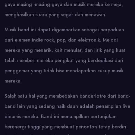
gaya masing -masing gaya dan musik mereka ke meja,
menghasilkan suara yang segar dan menawan.
Musik band ini dapat digambarkan sebagai perpaduan
dari elemen indie rock, pop, dan elektronik. Melodi
mereka yang menarik, kait menular, dan lirik yang kuat
telah memberi mereka pengikut yang berdedikasi dari
penggemar yang tidak bisa mendapatkan cukup musik
mereka.
Salah satu hal yang membedakan bandarlotre dari band-
band lain yang sedang naik daun adalah penampilan live
dinamis mereka. Band ini menampilkan pertunjukan
berenergi tinggi yang membuat penonton tetap berdiri