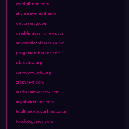
webfullform.com
allviddownload.com
decorsmag.com
gamblingcasinonews.com
universitiesofamerica.net
progameofbrands.com
qbreview.org
servicewueste.org
zippyrevs.com
matkanumbernow.com
myjobcirculars.com
healthmoreoverfitness.com
topslotxgames.com