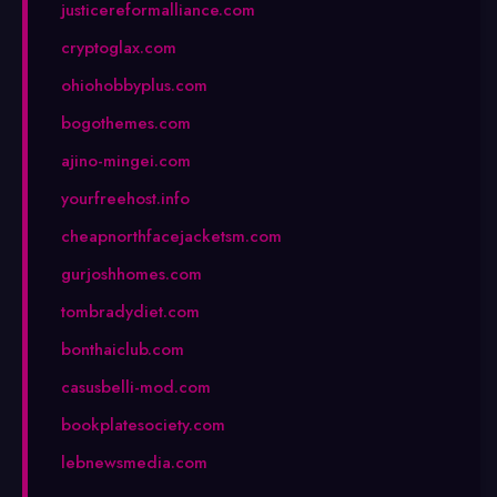
justicereformalliance.com
cryptoglax.com
ohiohobbyplus.com
bogothemes.com
ajino-mingei.com
yourfreehost.info
cheapnorthfacejacketsm.com
gurjoshhomes.com
tombradydiet.com
bonthaiclub.com
casusbelli-mod.com
bookplatesociety.com
lebnewsmedia.com