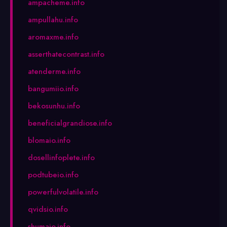
ampacheme.info
ampullahu.info
aromaxme.info
asserthatecontrast.info
atenderme.info
bangumiio.info
bekosunhu.info
beneficialgrandiose.info
blomaio.info
dosellinfoplete.info
podtubeio.info
powerfulvolatile.info
qvidsio.info
shumaio.info