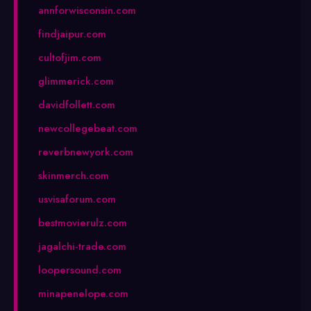
annforwisconsin.com
findjaipur.com
cultofjim.com
glimmerick.com
davidfollett.com
newcollegebeat.com
reverbnewyork.com
skinmerch.com
usvisaforum.com
bestmovierulz.com
jagalchi-trade.com
loopersound.com
minapenelope.com