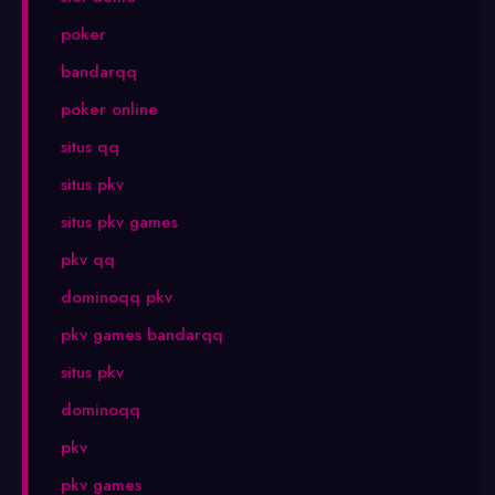
poker
bandarqq
poker online
situs qq
situs pkv
situs pkv games
pkv qq
dominoqq pkv
pkv games bandarqq
situs pkv
dominoqq
pkv
pkv games