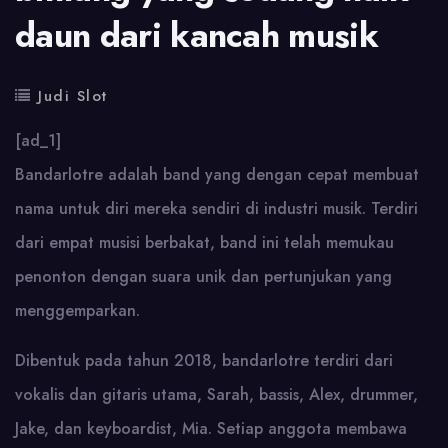
daun dari kancah musik
Judi Slot
[ad_1]
Bandarlotre adalah band yang dengan cepat membuat
nama untuk diri mereka sendiri di industri musik. Terdiri
dari empat musisi berbakat, band ini telah memukau
penonton dengan suara unik dan pertunjukan yang
menggemparkan.
Dibentuk pada tahun 2018, bandarlotre terdiri dari
vokalis dan gitaris utama, Sarah, bassis, Alex, drummer,
Jake, dan keyboardist, Mia. Setiap anggota membawa