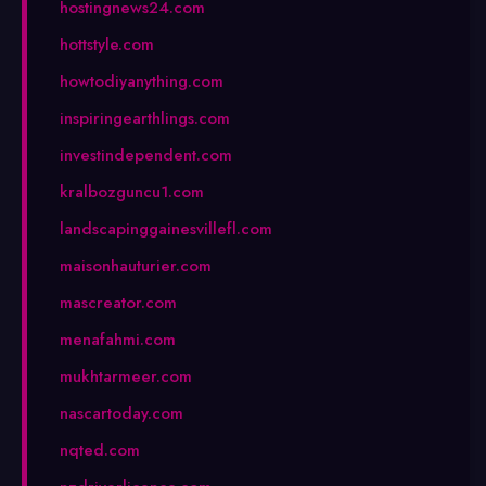
hostingnews24.com
hottstyle.com
howtodiyanything.com
inspiringearthlings.com
investindependent.com
kralbozguncu1.com
landscapinggainesvillefl.com
maisonhauturier.com
mascreator.com
menafahmi.com
mukhtarmeer.com
nascartoday.com
nqted.com