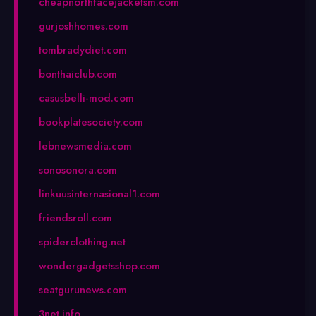
cheapnorthfacejacketsm.com
gurjoshhomes.com
tombradydiet.com
bonthaiclub.com
casusbelli-mod.com
bookplatesociety.com
lebnewsmedia.com
sonosonora.com
linkuusinternasional1.com
friendsroll.com
spiderclothing.net
wondergadgetsshop.com
seatgurunews.com
3net.info