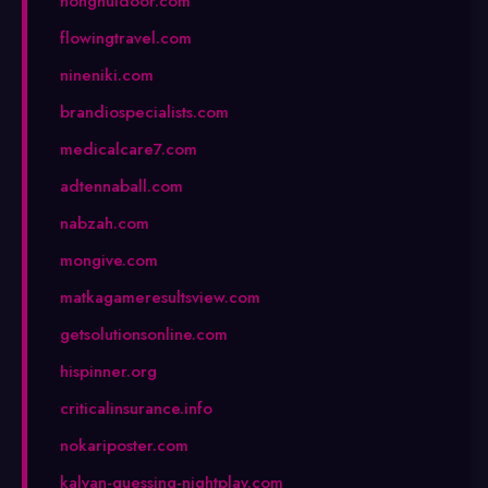
honghuidoor.com
flowingtravel.com
nineniki.com
brandiospecialists.com
medicalcare7.com
adtennaball.com
nabzah.com
mongive.com
matkagameresultsview.com
getsolutionsonline.com
hispinner.org
criticalinsurance.info
nokariposter.com
kalyan-guessing-nightplay.com