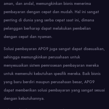
aman, dan andal, memungkinkan bisnis menerima
pembayaran dengan cepat dan mudah. Hal ini sangat
penting di dunia yang serba cepat saat ini, dimana
pelanggan berharap dapat melakukan pembelian
dengan cepat dan nyaman.
Solusi pembayaran APG9 juga sangat dapat disesuaikan,
sehingga memungkinkan perusahaan untuk
menyesuaikan sistem pemrosesan pembayaran mereka
untuk memenuhi kebutuhan spesifik mereka. Baik bisnis
yang baru berdiri maupun perusahaan besar, APG9
dapat memberikan solusi pembayaran yang sangat sesuai
dengan kebutuhannya.