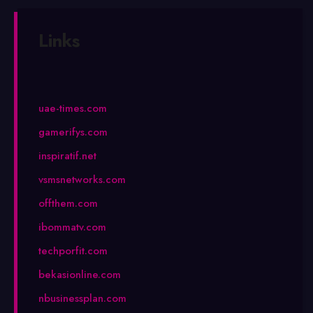
Links
uae-times.com
gamerifys.com
inspiratif.net
vsmsnetworks.com
offthem.com
ibommatv.com
techporfit.com
bekasionline.com
nbusinessplan.com